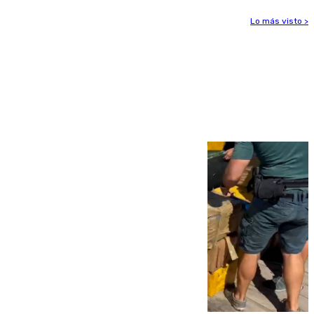
Lo más visto >
Más noticias
Ver más >