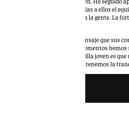
no solo cuando las cosas van bien. He seguido 
que igual participa menos. Gracias a ellos el eq
poco los encargados de animar a la gente. La fort
en los malos momentos».
Ramón transmite el mismo mensaje que sus com
equipo es que en todo tipo de momentos hemos m
La parte buena de ser una plantilla joven es que
nuestro último partido en casa, tenemos la tranqu
Racing y nombres propios