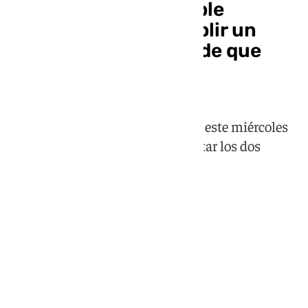
Ramón, ante un posible
ascenso: «Sería cumplir un
sueño que tengo desde que
llegué con 12 años»
El jugador del Málaga ha hablado este miércoles
en rueda de prensa antes de afrontar los dos
últimos partidos de la temporada