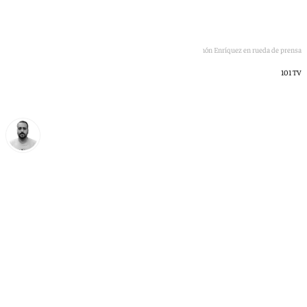
Ramón Enríquez en rueda de prensa
101 TV
Pedro Jiménez
miércoles, 20 mayo 2026, 15:18
Compartir: