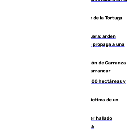
mundo del fútbol
Incendio forestal en el paraje Monte de la Tortuga
de Málaga
Incendio en un vertedero de Antequera: arden
chatarra, muebles y palets y el fuego se propaga a una
zona de monte
Las Palmas conquista el Trofeo Ramón de Carranza
y somete a un Cádiz que no termina de arrancar
El incendio de Niebla alcanza las 8.000 hectáreas y
mantiene desalojadas a 474 personas
El tenista checho Lehecka, nueva víctima de un
Rafa Jódar que está siendo imparable
Muere un hombre de 58 años tras ser hallado
inconsciente en una piscina en Cómpeta