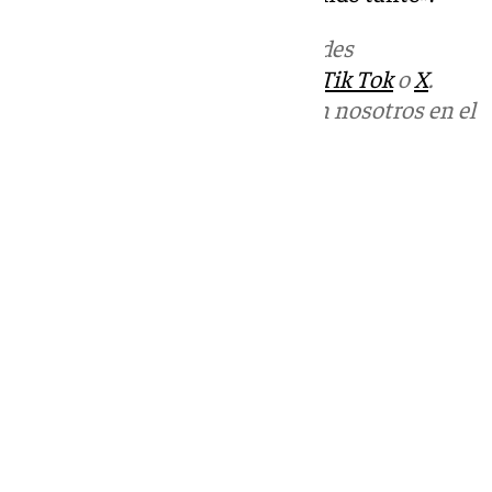
Más noticias de
101TV
en las redes
sociales:
Instagram
,
Facebook
,
Tik Tok
o
X
.
Puedes ponerte en contacto con nosotros en el
correo
informativos@101tv.es
Tags:
Fútbol
LaLiga
Segunda División
Últimas noticias