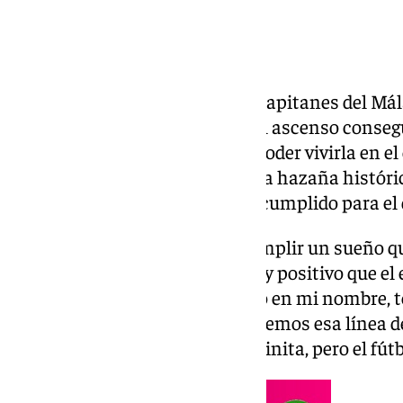
Ramón Enríquez es uno de los capitanes del Mál
ejercer en la sombra, como en el ascenso conseg
ser una espinita clavada al no poder vivirla en 
la oportunidad de conseguir otra hazaña históric
División, lo que sería un sueño cumplido para el 
«Se me pasa por la cabeza el cumplir un sueño qu
pisé Málaga con 12 años. Es muy positivo que el 
los hemos tenido. No solo hablo en mi nombre,
afrontar cosas bonitas pero tenemos esa línea de 
que lo de Tarragona fue una espinita, pero el fútbo