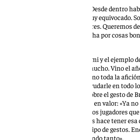
El Racing no llegará de paseo: «Desde dentro ha
el Racing viene de fiesta está muy equivocado. So
y queremos ganarles a los mejores. Queremos d
queremos ser un equipo que lucha por cosas bonit
pasearse».
Complicada situación con Luismi y el ejemplo d
una situación fácil. Nos duele mucho. Vino el a
ascendidos. No solo nosotros sino toda la afició
reconocimiento. Intentamos ayudarle en todo l
palabras de agradecimiento». Sobre el gesto de B
minuto 30, el granadino lo pone en valor: «Ya n
unos afortunados. El tener tantos jugadores que 
colectivo, esa gente es la que nos hace tener es
quitarnos el sombrero con ese tipo de gestos. En
jugadores la gente está disfrutando tanto».