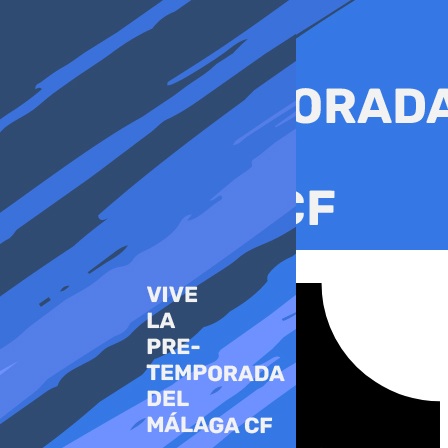
Ir
al
contenido
Tiktok