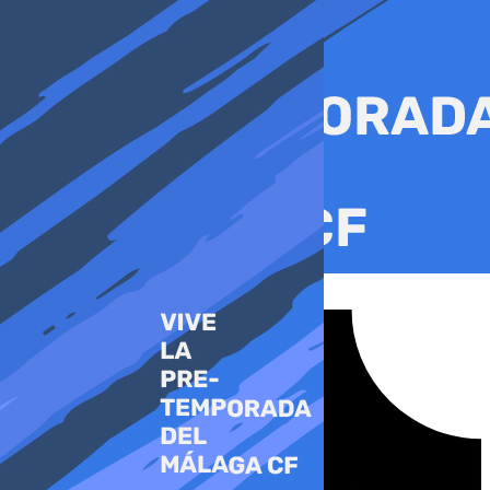
Ir
al
contenido
Tiktok