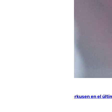
08.08.2026
El Sevilla se desinfla ante el Leverkusen en el últ