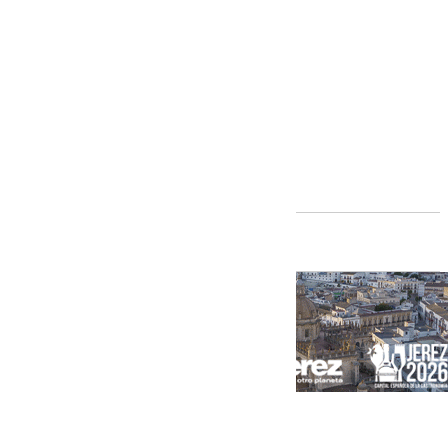
Andalucía
[categoria_principal_link]