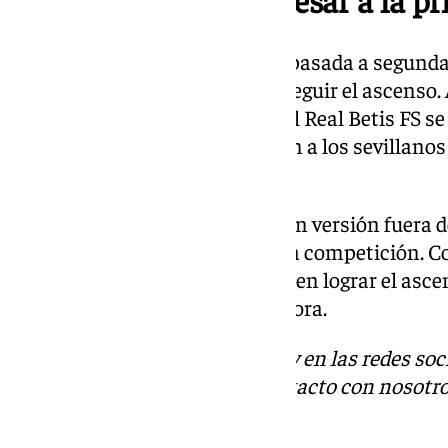
Tras el descenso la temporada pasada a segunda d
impuesto en el Betis FS es conseguir el ascenso. 
termine la fase regular de liga, el Real Betis FS
Tres puntos son los que separan a los sevillano
Antequera.
El Betis está ofreciendo una gran versión fuera 
ya que es el mejor visitante de la competición.
buenos resultados, pero si quieren lograr el asce
debe ser un fortín a partir de ahora.
Descubre más noticias de 101Tv en las redes soc
Tok
o
X
. Puedes ponerte en contacto con nosotro
informativos@101tv.es