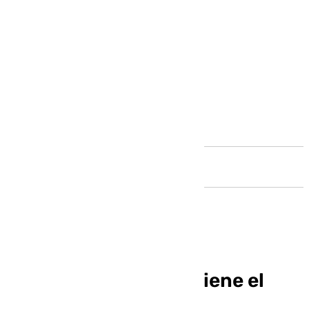
Andalucía
El Real Betis FS mantiene el
liderato liguero