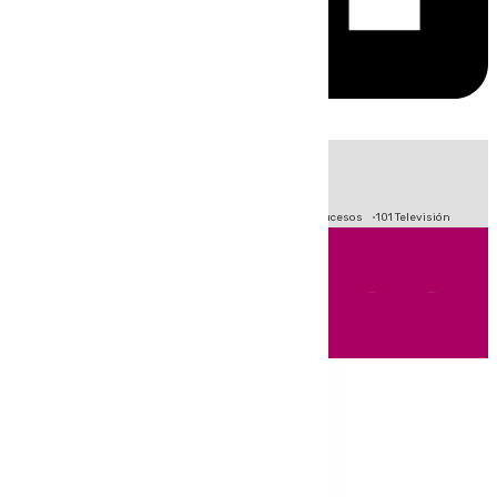
HOY
|
Fútbol
Primera División
Crisis Migratoria en Ceuta
Sucesos
101 Televisión
Andalucía