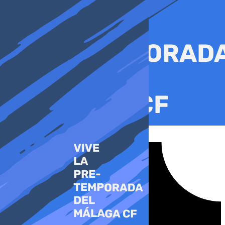
Ir
al
contenido
Tiktok