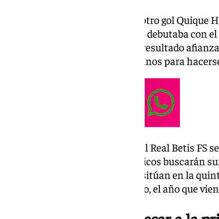
Un doblete de Cristian Povea y otro gol Quique H
0-3 para los béticos. El toledano debutaba con el 
estrenado como goleador. Este resultado afianza 
Antequera presiona a los sevillanos para hacerse
El próximo sábado a las 18:00, el Real Betis FS s
Pablo al CD Melistar FS. Los béticos buscarán s
frente a los melillenses, que se sitúan en la quint
Desde
Sevilla
el mensaje es claro, el año que viene
Objetivo, regresar a la p