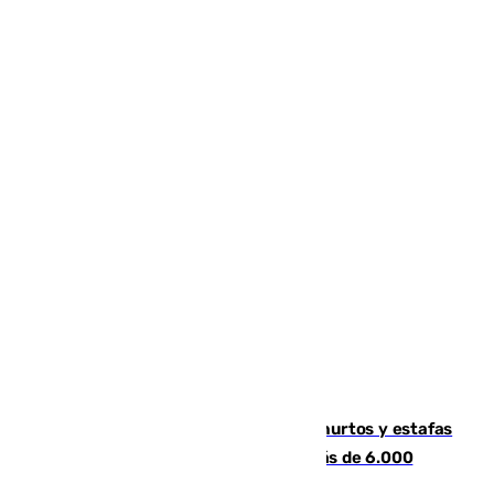
Detenida una pareja por presuntos hurtos y estafas
en Málaga tras ser descubiertos con más de 6.000
euros