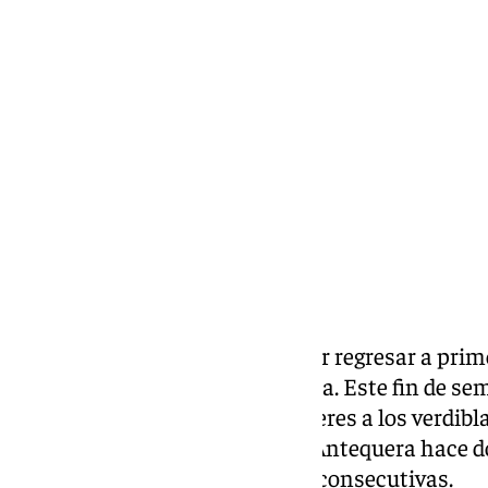
Lynx Devs
lunes, 10 febrero 2025, 13:09
Compartir:
El
Real Betis FS
quiere conseguir regresar a prime
descendido la temporada pasada. Este fin de sem
Lugo Sala por 0-3, mantiene líderes a los verdi
derrota de los béticos frente al Antequera hace 
recompuesto con dos victorias consecutivas.