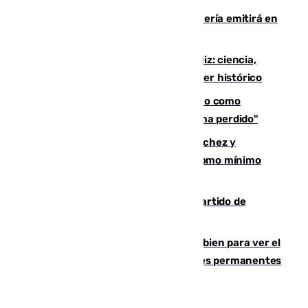
El observatorio de Calar Alto de Almería emitirá en
directo el eclipse solar del 12 de agosto
El «Trío de Eclipses» arranca en Cádiz: ciencia,
naturaleza y seguridad ante un atardecer histórico
Noruega pide la dimisión de Infantino como
presidente de la FIFA: "La confianza se ha perdido"
Meloni rechaza el ultimátum de Sánchez y
mantendrá la frontera con controles como mínimo
hasta el 15 de agosto
Sigue en directo el Ceuta-Málaga, partido de
pretemporada en 101TV
¿Qué puede pasar si no te proteges bien para ver el
eclipse?: los expertos alertan de lesiones permanentes
de retina