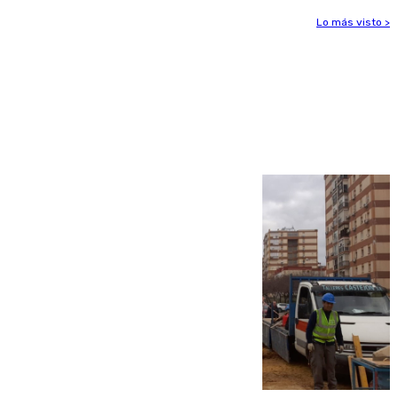
Lo más visto >
Más noticias
Ver más >