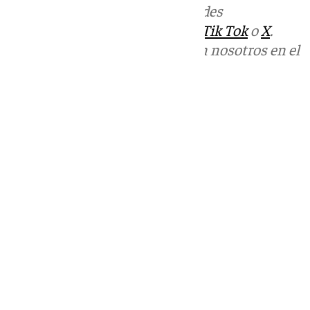
Más noticias de
101TV
en las redes
sociales:
Instagram
,
Facebook
,
Tik Tok
o
X
.
Puedes ponerte en contacto con nosotros en el
correo
informativos@101tv.es
Tags:
Últimas noticias