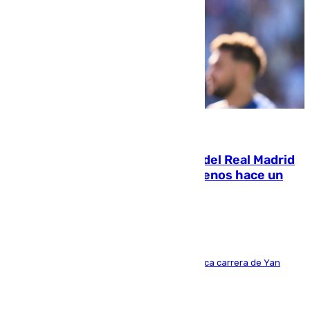
07.08.2026
El fichaje más caro de la historia del Real Madrid
costaba 105 millones de euros menos hace un
año y jugaba en Leganés
Del filial pepinero a récord absoluto: la meteórica carrera de Yan
Diomande en solo doce meses