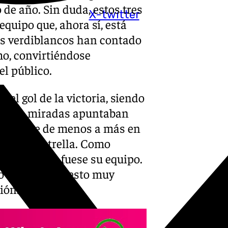
 de año. Sin duda, estos tres
X-twitter
quipo que, ahora sí, está
los verdiblancos han contado
mo, convirtiéndose
l público.
 el gol de la victoria, siendo
das las miradas apuntaban
a, que fue de menos a más en
ba en su estrella. Como
ontra el que fuese su equipo.
ro ha sido un gesto muy
ción.