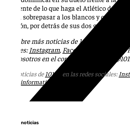
pendiente de lo que haga el Atlético de Madr
podría sobrepasar a los blancos y quedar al 
posición, por detrás de sus dos grandes riva
Descubre más noticias de 101Tv en las rede
sociales:
Instagram
,
Facebook
,
Tik Tok
o
X
.
con nosotros en el correo
informativos@101t
Más noticias de
101TV
en las redes sociales:
Ins
correo
informativos@101tv.es
Tags:
Últimas noticias