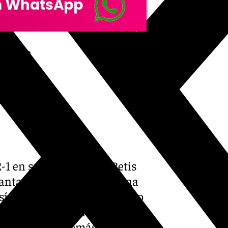
achos?
ch 1, 2025
1 en su visita al Real Betis
lantarse de forma temprana
í en su lucha por el liderato
aga el FC Barcelona en la
l Sociedad. Además, estará