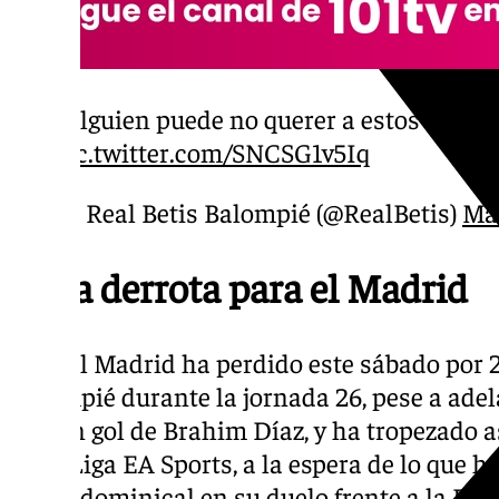
¿Alguien puede no querer a estos much
pic.twitter.com/SNCSG1v5Iq
— Real Betis Balompié (@RealBetis)
Mar
Dura derrota para el Madrid
El Real Madrid ha perdido este sábado por 2-
Balompié durante la jornada 26, pese a ade
con un gol de Brahim Díaz, y ha tropezado as
de LaLiga EA Sports, a la espera de lo que h
tanda dominical en su duelo frente a la Rea