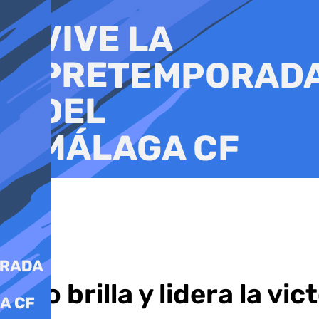
Ir
al
contenido
Isco brilla y lidera la vi