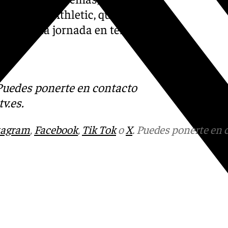
id ante el Athletic, que
final de la jornada en tercera
les.
s
 Puedes ponerte en contacto
v.es
.
tagram
,
Facebook
,
Tik Tok
o
X
. Puedes ponerte en 