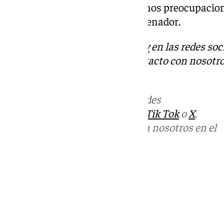
que son más libres y tienen menos preocupaciones
según comenta su antiguo entrenador.
Descubre más noticias de
101Tv
en las redes soc
Tok
o
X
. Puedes ponerte en contacto con nosotro
informativos@101tv.es
Más noticias de
101TV
en las redes
sociales:
Instagram
,
Facebook
,
Tik Tok
o
X
.
Puedes ponerte en contacto con nosotros en el
correo
informativos@101tv.es
Tags:
Últimas noticias