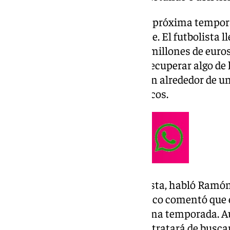
La continuidad del futbolista la próxima tempora
hablado bastante recientemente. El futbolista l
años y medio, alrededor de 100 millones de euros.
que el club británico, esperará recuperar algo de 
de que el club lo habría tasado en alrededor de u
inalcanzable para los verdiblancos.
Sobre la continuidad del futbolista, habló Ramón
Balompié. El directivo verdiblanco comentó que e
continuar como bético la próxima temporada. A
complicada, seguro que el Betis tratará de buscar