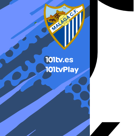
X-twitter