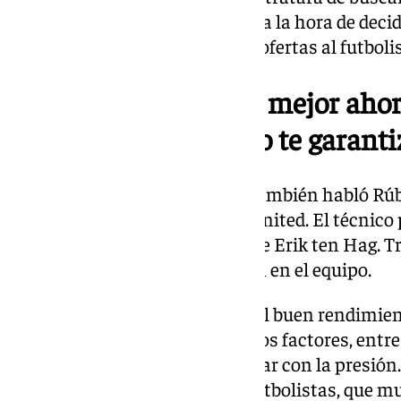
jugador puede llegar a ser clave a la hora de deci
nivel, seguro que no le faltarán ofertas al futboli
«Antony está mucho mejor ahor
muchos factores, pero te garantiz
Sobre el gran nivel de Antony, también habló Rú
entrenador en el Manchester United. El técnico p
noviembre tras la destitución de Erik ten Hag. Tr
apenas contó con participación en el equipo.
Amorim achaca al tema físico el buen rendimient
no triunfó en el United por varios factores, entre
de físico y la incapacidad de lidiar con la presió
carga de mucha presión a los futbolistas, que mu