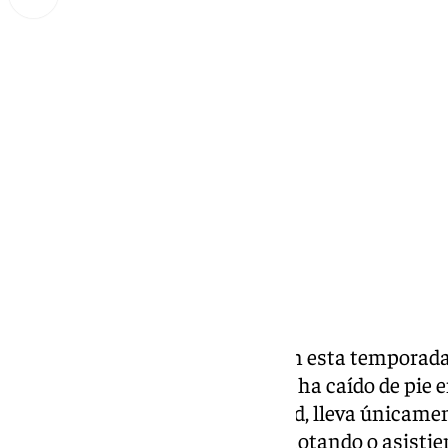
Lynx Devs
martes, 4 marzo 2025, 09:47
Compartir:
Antony está siendo la sensación esta temporada
su llegada, el extremo brasileño ha caído de pie e
cedido por el Manchester United, lleva únicament
participado en 5 goles, ya sea anotando o asistie