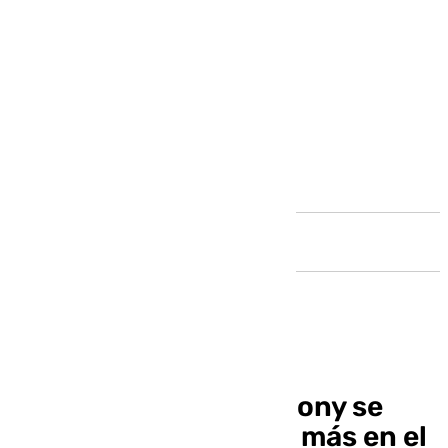
Andalucía
Ramón Alarcón: «Antony se
quiere quedar un año más en el