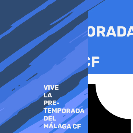
Ir
al
contenido
Tiktok