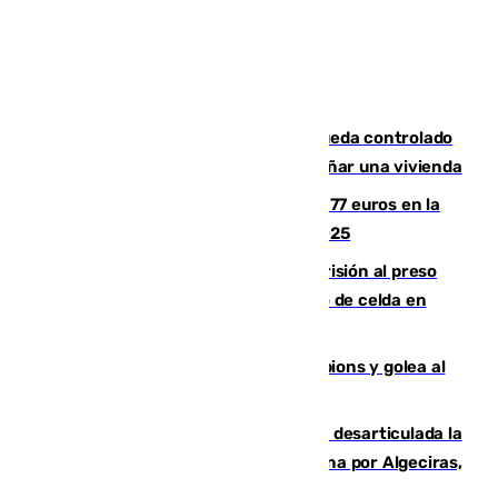
El incendio forestal de San Roque queda controlado
tras obligar a evacuar a 19 familias y dañar una vivienda
Los malagueños gastarán de media 77 euros en la
Feria de Málaga 2026, menos que en 2025
El Supremo ratifica los 17 años de prisión al preso
que mató estrangulado a su compañero de celda en
Morón
El Betis supera el examen de Champions y golea al
Arsenal en Dublín (1-3)
Golpe internacional al narcotráfico: desarticulada la
red que introdujo 21 toneladas de cocaína por Algeciras,
Málaga y Valencia