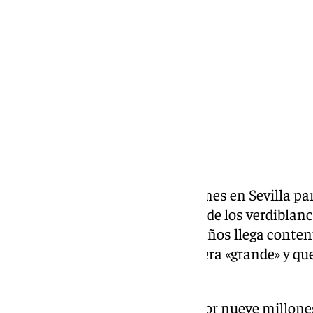
martes, 7 julio 2026, 11:41
Compartir:
Facundo Bernal aterrizó este lunes en Sevilla pa
convertirse en el primer fichaje de los verdibla
2027. El centrocampista de 22 años llega conten
una institución a la que considera «grande» y qu
importantes».
El uruguayo, que llega al Betis por nueve millone