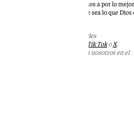
pelear cosas importantes y vamos a por lo mejor
como lo es el Betis. Y, bueno, que sea lo que Dio
Bernal.
Más noticias de
101TV
en las redes
sociales:
Instagram
,
Facebook
,
Tik Tok
o
X
.
Puedes ponerte en contacto con nosotros en el
correo
informativos@101tv.es
Tags:
Fútbol
Últimas noticias