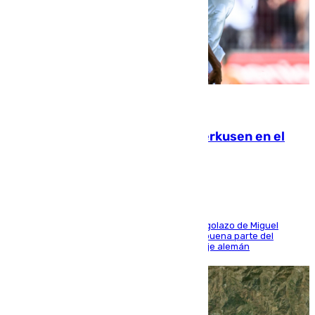
08.08.2026
El Sevilla se desinfla ante el Leverkusen en el
último ensayo (1-2)
El conjunto de Luis García se adelantó con un golazo de Miguel
Sierra y ofreció buenas sensaciones durante buena parte del
encuentro, pero acabó cediendo ante el empuje alemán