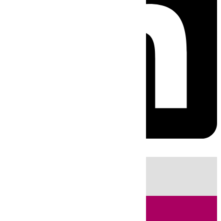
HOY
|
Sucesos
Incendios
Fútbol
LaLiga
Huelva