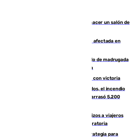
Un tribunal federal impide a Trump hacer un salón de
baile en la Casa Blanca
Incendios de Castellón: la superficie afectada en
Tírig roza las 400 hectáreas
Muere un peatón tras ser atropellado de madrugada
en la carretera A-7 a su paso por Málaga
El Granada cierra su puesta a punto con victoria
Un mes de la tragedia de Los Gallardos, el incendio
que acabó con la vida de 14 personas y arrasó 5.200
hectáreas
España establece controles fronterizos a viajeros
procedentes de Italia por la presión migratoria
El Ayuntamiento desarrolla una estrategia para