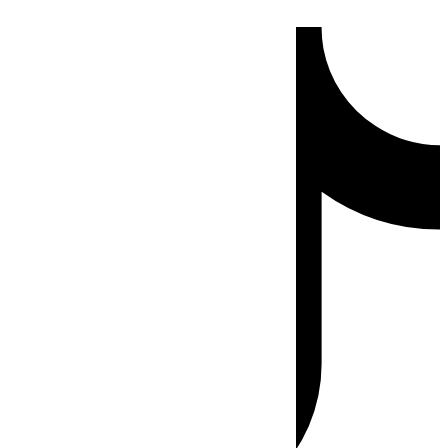
Ir
Tiktok
al
contenido