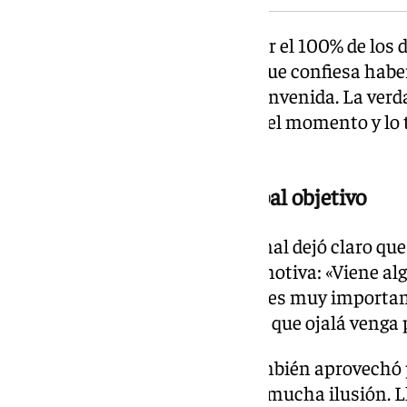
El Real Betis consigue así poseer el 100% de los d
se interesó el verano pasado y que confiesa ha
esto. «Muchas gracias por la bienvenida. La ver
Esperé mucho para esto. Se dio el momento y lo
el uruguayo.
La Champions como principal objetivo
En los micrófonos del club, Bernal dejó claro q
uno de los factores que más le motiva: «Viene al
algo histórico, que para el Betis es muy importa
bueno, estamos esperando esto que ojalá venga p
El exjugador de Fluminense también aprovechó p
equipo importante. «Vengo con mucha ilusión. Lle