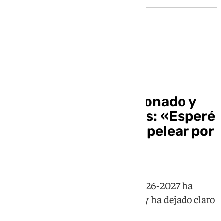
Mercado de fichajes
Facundo Bernal, ilusionado y
ambicioso con el Betis: «Esperé
mucho esto, vamos a pelear por
cosas importantes»
El primer fichaje del Real Betis 2026-2027 ha
hablado para los medios del club y ha dejado claro
que está muy contento