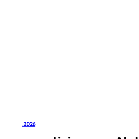
Ir
al
contenido
Mundial 2026