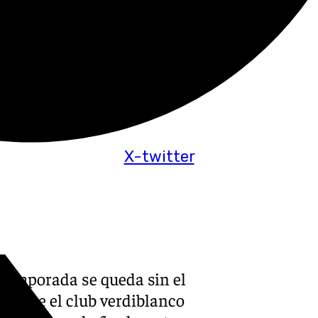
X-twitter
 temporada se queda sin el
les que el club verdiblanco