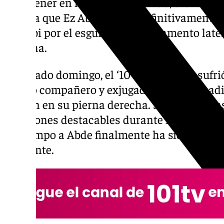
iba a tener en la Copa del Mundo, dicho nú
seis, ya que Ez Abde se cae definitivamente
Ouahbi por el esguince en el ligamento later
derecha.
El pasado domingo, el ‘10’ verdiblanco sufri
propio compañero y exjugador bético, Chadi
torsión en su pierna derecha. Sin apenas r
ni lesiones destacables durante la temporad
del campo a Abde finalmente ha sido con 
frecuente.