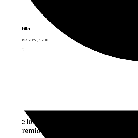
Javier Sotillo
jueves, 11 junio 2026, 15:00
Compartir:
Uno de los mejores jugadores del Betis esta
gran premio final. De los siete internaciona