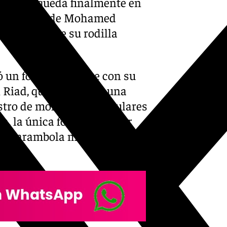
mero se queda finalmente en
 de la lista de Mohamed
al interno de su rodilla
ó un fortuito choque con su
 Riad, que le provocó una
astro de molestias musculares
a, la única forma de sacar
una carambola muy poco