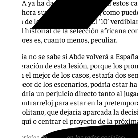
La FIFA ya ha dado el visto bueno a estos ca
pero ahora surgen varias dudas, como puede
de una de las perlas béticas. El ‘10’ verdibl
pero el historial de la selección africana con
jugadores es, cuanto menos, peculiar.
Todavía no se sabe si Abde volverá a Españ
recuperación de esta lesión, porque los pro
que, en el mejor de los casos, estaría dos s
en el peor de los escenarios, podría estar h
supondría un perjuicio directo tanto al juga
una contrarreloj para estar en la pretempor
heliopolitano, que dejaría aparcada la decis
marroquí o centrar el proyecto de la próxim
Más noticias de
101TV
en las redes sociales:
Ins