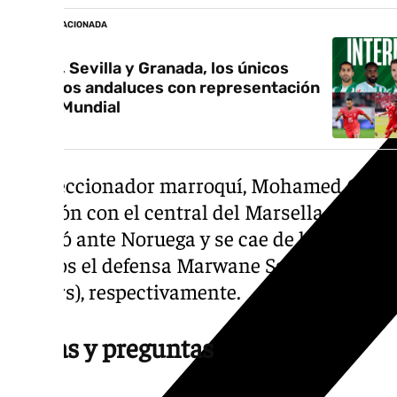
NOTICIA RELACIONADA
Betis, Sevilla y Granada, los únicos
equipos andaluces con representación
en el Mundial
El seleccionador marroquí, Mohamed Ouah
decisión con el central del Marsella Nayef 
lesionó ante Noruega y se cae de la lista c
puestos el defensa Marwane Saadane (Al Fat
(Angers), respectivamente.
Dudas y preguntas