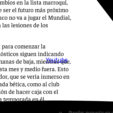
mbios en la lista marroquí,
 ser el futuro más próximo
anco no va a jugar el Mundial,
 las lesiones de los
a para comenzar la
nósticos siguen indicando
Youtube
emanas de baja, mientras que,
asta mes y medio fuera. Esto
dor, que se vería inmerso en
ada bética, como al club
ión de hacer caja con el
a temporada en él.
tagram
,
Facebook
,
Tik Tok
o
X
. Puedes ponerte en 