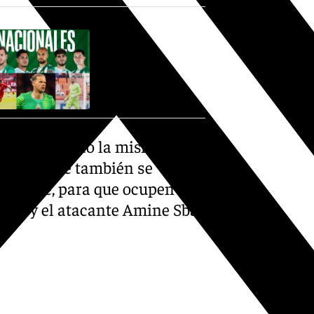
bi, ha tomado la misma
Aguerd, que también se
omo Abde, para que ocupen sus
eh) y el atacante Amine Sbai