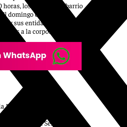
 horas, los jóvenes del barrio
El domingo 6, a las 19.00
alo y sus entidades, con
uladas a la corporación.
 la Parroquia de Nuestra
ra que los fieles feliciten a
ividad de Nuestra Señora del