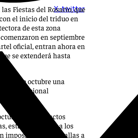
 las Fiestas del Rosario, que
X-twitter
on el inicio del triduo en
tectora de esta zona
e comenzaron en septiembre
rtel oficial, entran ahora en
que se extenderá hasta
4 al 11 de octubre una
n la tradicional
 octubre con tres actos
as, estará dedicado a los
n imposición de medallas a