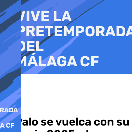
Ir
al
contenido
El Palo se vuelca con su