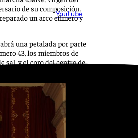
ersario de su composición.
Youtube
preparado un arco efímero y
habrá una petalada por parte
úmero 43, los miembros de
sal, y el coro del centro de