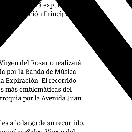
en permanecerá expuesta en
es. La Función Principal se
 Virgen del Rosario realizará
da por la Banda de Música
a Expiración. El recorrido
lles más emblemáticas del
arroquia por la Avenida Juan
es a lo largo de su recorrido.
 marcha «Salve, Virgen del