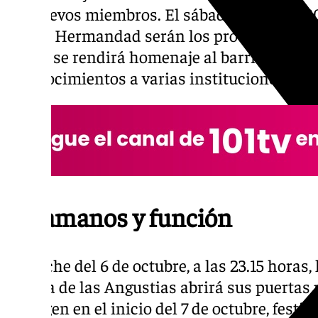
los nuevos miembros. El sábado 5, a las 11.30
y de la Hermandad serán los protagonistas. 
horas, se rendirá homenaje al barrio de El P
reconocimientos a varias instituciones vinc
Besamanos y función
La noche del 6 de octubre, a las 23.15 horas,
Señora de las Angustias abrirá sus puertas pa
la Virgen en el inicio del 7 de octubre, fest