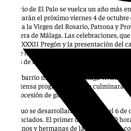
El barrio de El Palo se vuelca un año más en
arrancarán el próximo viernes 4 de octubre c
honor a la Virgen del Rosario, Patrona y Pro
marinera de Málaga. Las celebraciones, qu
con el XXXII Pregón y la presentación del ca
su fase más intensa con una programación 
finales de mes.
El barrio marinero de Málaga vivirá del 
intensa programación que culminará co
procesión de gloria
El triduo se desarrollará entre el 4 y el 6 de
diferenciados. El primer día, a las 19.00 hor
hermanos y hermanas de la corporación, co