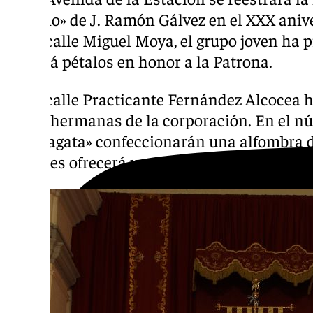
Rosario» de J. Ramón Gálvez en el XXX aniv
En la calle Miguel Moya, el grupo joven ha 
lanzará pétalos en honor a la Patrona.
En la calle Practicante Fernández Alcocea 
de las hermanas de la corporación. En el n
«La Fragata» confeccionarán una alfombra de 
mayores ofrecerá una sevillana a la Virgen.