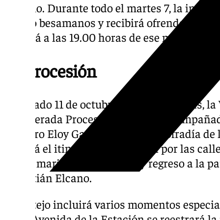
Rosario. Durante todo el martes 7, la imag
devoto besamanos y recibirá ofrendas floral
oficiará a las 19.00 horas de ese mismo día.
La procesión
El sábado 11 de octubre, a las 17.30 horas, la
su esperada Procesión de Gloria acompaña
Maestro Eloy García de la Archicofradía de l
seguirá el itinerario tradicional por las ca
barrio marinero, con salida y regreso a la p
Sebastián Elcano.
El cortejo incluirá varios momentos especial
En la Avenida de la Estación se reestrará la