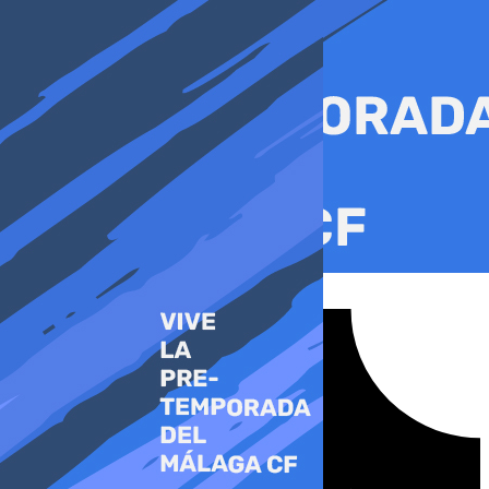
Ir
al
contenido
Tiktok