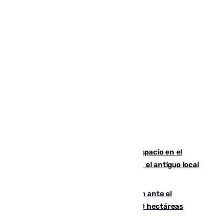
Las marca internacionales ganan espacio en el
Centro de Málaga: La Tagliatella abre en el antiguo local
de Vox Sports Bar
Moreno pide extremar la precaución ante el
incendio de Niebla, que supera las 4.000 hectáreas