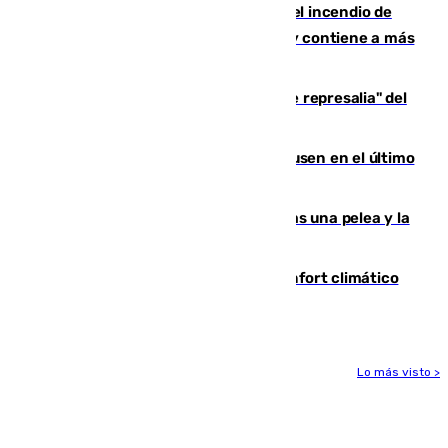
340 personas más desalojadas por el incendio de
Niebla, que mantiene a 410 evacuadas y contiene a más
de 500 efectivos trabajando
Italia responde ante las "medidas de represalia" del
Gobierno de Sánchez
El Sevilla se desinfla ante el Leverkusen en el último
ensayo (1-2)
Tensión en la prisión de Alhaurín tras una pelea y la
incautación de un punzón
Málaga contabiliza 148 zonas de confort climático
para enfrentar las altas temperaturas
Lo más visto >
Más noticias