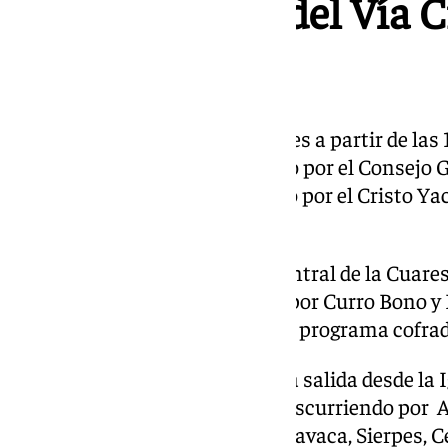
Retransmisión del Vía C
Consejo
101 retransmite el próximo lunes a partir de las 
Cofradías de Sevilla , organizado por el Consej
Cofradías y que estará presidido por el Cristo Y
Santo Entierro.
La retrasmisión de este acto central de la Cuare
equipo de Al Cielo, comandado por Curro Bono y
de colaboradores habituales del programa cofrad
Vive en 101 este Vía Crucis, cuya salida desde la 
prevista a las 17:30 horas y transcurriendo por A
Campana, O’Donnell, Pedro Caravaca, Sierpes, Cer