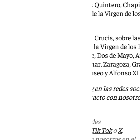
Salvador, Entrecárceles, Álvarez Quintero, Chapi
Cardenal Carlos Amigo y plaza de la Virgen de lo
la Catedral a las 19:55 horas.
Una vez realizado el rezo del Vía Crucis, sobre l
Gregorio recorriendo la plaza de la Virgen de los 
Almirantazgo, Postigo del Aceite, Dos de Mayo, Ar
plaza de Molviedro, Doña Guiomar, Zaragoza, Grav
Miguel de Carvajal, plaza del Museo y Alfonso XI
Descubre más noticias de
101Tv
en las redes soc
Tok
o
X
. Puedes ponerte en contacto con nosotro
informativos@101tv.es
Más noticias de
101TV
en las redes
sociales:
Instagram
,
Facebook
,
Tik Tok
o
X
.
Puedes ponerte en contacto con nosotros en el