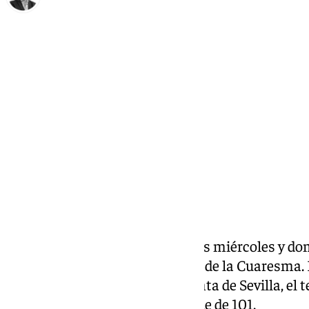
Curro Bono
viernes, 7 marzo 2025, 16:50
Compartir:
‘Al Cielo’ comienza a emitirse los miércoles y dom
marzo, con motivo de la llegada de la Cuaresma. 
la celebración de la Semana Santa de Sevilla, el
una cita con el programa cofrade de 101.