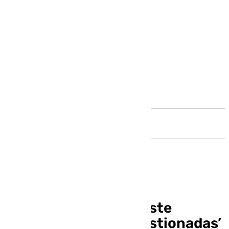
Andalucía
‘Al Cielo’ se estrena este
domingo con las ‘cuestionadas’