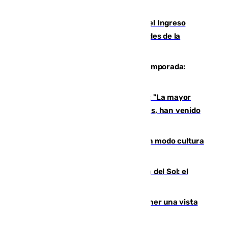
Cádiz aumenta un 15% en el cobro del Ingreso
Mínimo Vital junto a otras particularidades de la
provincia
La 'delicatessen' de Isco en la pretemporada:
pisadita y cañito ante el Bournemouth
Un testimonio del colapso en Ceuta: "La mayor
parte de los que han venido son víctimas, han venido
engañados"
Torrenueva Costa pone el verano en modo cultura
con actividades para todos los públicos
Este es el palmarés del Trofeo Costa del Sol: el
Málaga lidera la tabla con 12 triunfos
Estos son los mejores sitios para tener una vista
privilegiada del eclipse en Andalucía