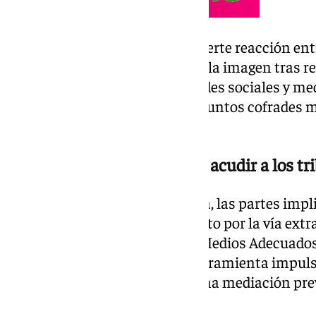
La restauración provocó una fuerte reacción entr
cambios visibles en el rostro de la imagen tras re
generó un intenso debate en redes sociales y m
convirtiéndose en uno de los asuntos cofrades 
años.
Intento de acuerdo antes de acudir a los tr
Antes de formalizar la demanda, las partes impl
para intentar resolver el conflicto por la vía ext
enmarca en los denominados Medios Adecuados 
conocidos como MASC, una herramienta impulsad
Judicial que obliga a intentar una mediación prev
juzgados.