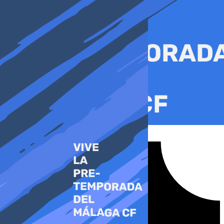
Ir
al
contenido
Tiktok