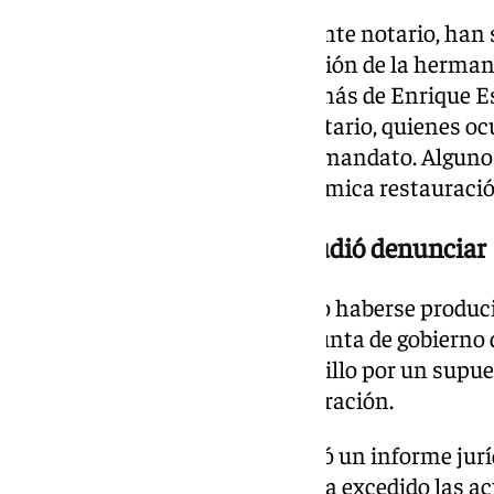
A estas reuniones, celebradas ante notario, han
integrantes de la antigua dirección de la hermand
propio Fernández Cabrero, además de Enrique E
Ángel Fernández y José Luis Notario, quienes oc
responsabilidad durante aquel mandato. Algunos
después de que estallara la polémica restauració
La hermandad también estudió denunciar
El enfrentamiento judicial pudo haberse produc
sentido contrario. La anterior junta de gobierno 
posibilidad de demandar a Arquillo por un supu
contrato firmado para la restauración.
Para ello, la corporación encargó un informe jurí
analizaba si el restaurador había excedido las 