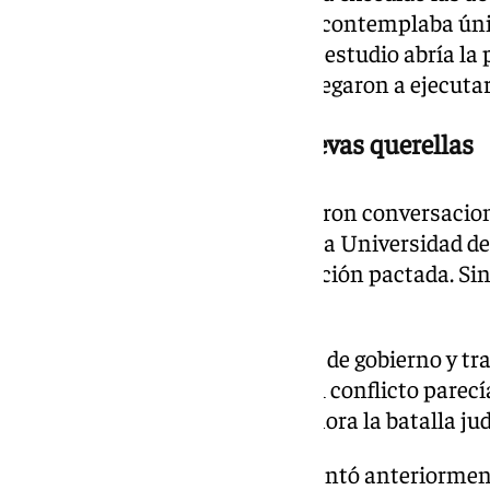
inicialmente, ya que el acuerdo contemplaba ún
conservación sobre la talla. Ese estudio abría la
civiles, aunque finalmente no llegaron a ejecutar
Negociaciones fallidas y nuevas querellas
Durante meses también existieron conversacion
Fundación de Investigación de la Universidad de S
el objetivo de alcanzar una solución pactada. Si
negociaciones no prosperaron.
Con la llegada de la nueva junta de gobierno y tr
realizada por Pedro Manzano, el conflicto parecí
la decisión de Arquillo reabre ahora la batalla jud
Además, el restaurador ya presentó anteriormen