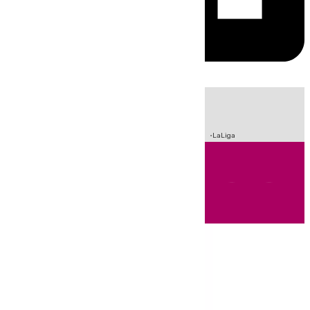
HOY
|
Sucesos
Incendios
Fútbol
Crisis Migratoria en Ceuta
LaLiga
Andalucía