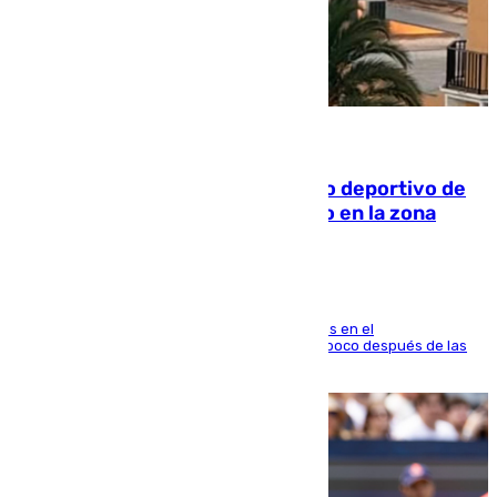
09.08.2026
Un incendio en un local del puerto deportivo de
Fuengirola genera una gran susto en la zona
El fuego se originó alrededor de las 20.45 horas en el
establecimiento El Cateto y quedó extinguido poco después de las
21.10 horas