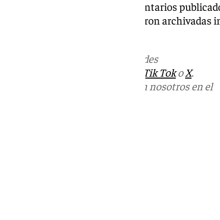
injurias relacionadas con comentarios publicado
aunque aquellas diligencias fueron archivadas i
procedimiento
Más noticias de
101TV
en las redes
sociales:
Instagram
,
Facebook
,
Tik Tok
o
X
.
Puedes ponerte en contacto con nosotros en el
correo
informativos@101tv.es
Tags:
Últimas noticias