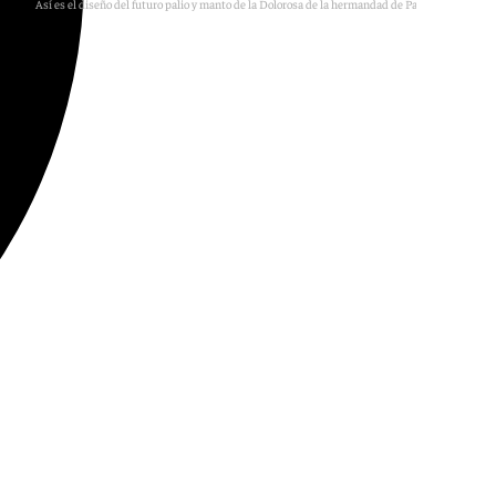
Así es el diseño del futuro palio y manto de la Dolorosa de la hermandad de Pasión y Muerte
Hermandad