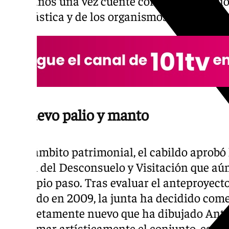
hermanos una vez cuente con la autorizació
eclesiástica y de los organismos competent
El nuevo palio y manto
En el ámbito patrimonial, el cabildo aprobó l
Virgen del Desconsuelo y Visitación que aún
su propio paso. Tras evaluar el anteproyect
Gallardo en 2009, la junta ha decidido com
completamente nuevo que ha dibujado Anto
uniformar artísticamente el conjunto, este 