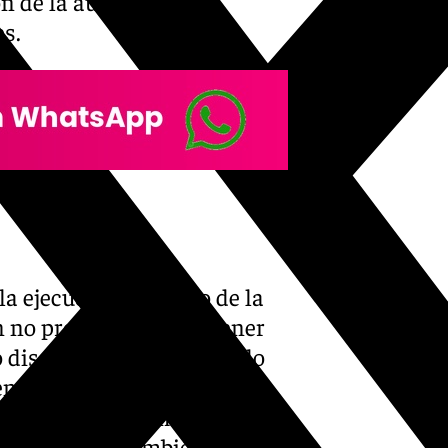
n de la autoridad
es.
a ejecución del palio de la
 no procesiona al no tener
o diseñado por Pedro Pablo
enzar un diseño
nio Castro. Además, para
joven artista también