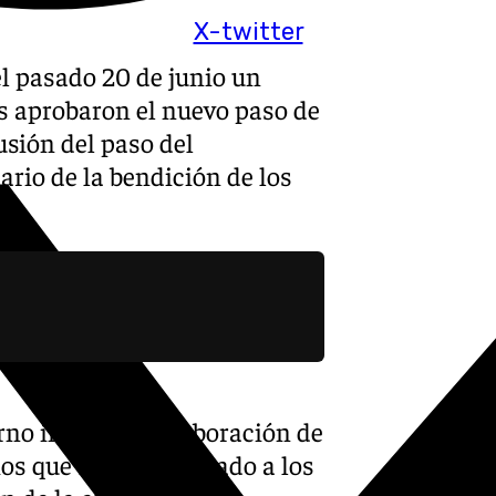
X-twitter
l pasado 20 de junio un
s aprobaron el nuevo paso de
usión del paso del
ario de la bendición de los
rno iniciará la elaboración de
os que será presentado a los