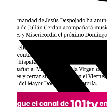
La hermandad de Jesús Despojado ha anunc
Música de Julián Cerdán acompañará musica
Dolores y Misericordia el próximo Domingo
Es por ello que, la formación musical de S
tercer contrato en la Semana Santa de Sevilla
mayor hispalense el Domingo de Ramos par
acompañar el Martes Santo a la Virgen de G
Javieres y cerrar su participación el Viernes
Virgen del Mayor Dolor de la Carretería.