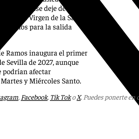
ión onubense deje de tener
de que la Virgen de la Salud
servicios para la salida
de Ramos inaugura el primer
e Sevilla de 2027, aunque
 podrían afectar
 Martes y Miércoles Santo.
tagram
,
Facebook
,
Tik Tok
o
X
. Puedes ponerte en 