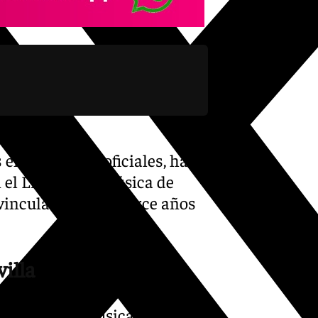
 en cabildo de oficiales, ha
 el Liceo de la Música de
 vinculación de catorce años
illa
la Banda de Música del Liceo