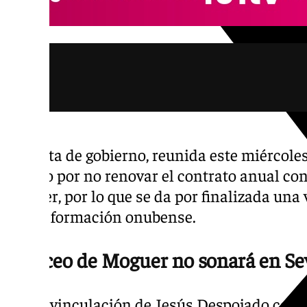
La junta de gobierno, reunida este miércoles
optado por no renovar el contrato anual con
Moguer, por lo que se da por finalizada una
con la formación onubense.
El Liceo de Moguer no sonará en Sev
La desvinculación de Jesús Despojado con 