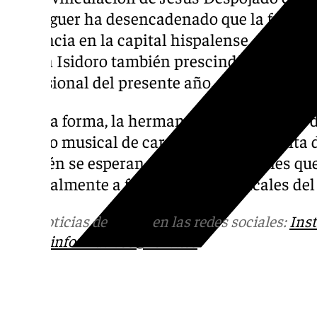
de Moguer ha desencadenado que la formac
presencia en la capital hispalense, después 
de San Isidoro también prescindiera de sus 
procesional del presente año.
De esta forma, la hermandad del Domingo 
cambio musical de cara a la Semana Santa d
también se esperan más modificaciones que
especialmente a formaciones musicales del
Más noticias de
101TV
en las redes sociales:
Ins
correo
informativos@101tv.es
Tags: