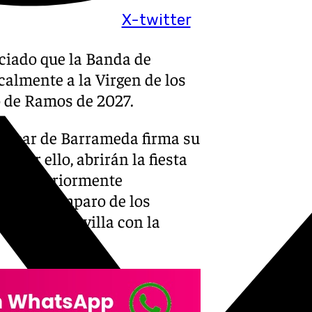
X-twitter
iado que la Banda de
lmente a la Virgen de los
 de Ramos de 2027.
anlúcar de Barrameda firma su
. Por ello, abrirán la fiesta
a posteriormente
racia y Amparo de los
 Santo en Sevilla con la