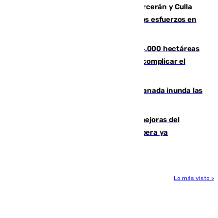
Incendios de Castellón: Sierra Engarcerán y Culla
evolucionan positivamente y centran los esfuerzos en
Tírig
El incendio de Niebla ya supera las 4.000 hectáreas
afectadas y "se espera que se vuelva a complicar el
fuego"
Una tormenta en la provincia de Granada inunda las
calles de Puebla de Don Fadrique
La inversión del Ayuntamiento en mejoras del
entorno del Prado de San Sebastián supera ya
1.600.000 euros
Lo más visto >
Más noticias