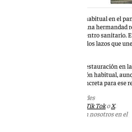
Se trata de una situación poco habitual en el pa
frecuente que las imágenes de una hermandad re
canónica, y menos aún en un centro sanitario. E
indicado la propia corporación, los lazos que u
Hospitalaria desde hace años.
Una vez finalicen las obras de restauración en la
imágenes regresen a su ubicación habitual, au
precisado todavía una fecha concreta para ese r
Más noticias de
101TV
en las redes
sociales:
Instagram
,
Facebook
,
Tik Tok
o
X
.
Puedes ponerte en contacto con nosotros en el
correo
informativos@101tv.es