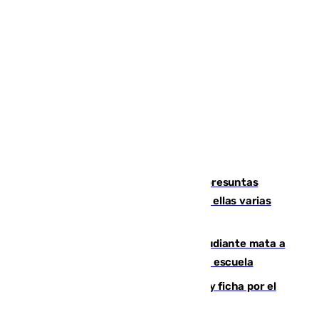
Un juzgado de Ceuta investiga seis presuntas
agresiones sexuales a migrantes, entre ellas varias
menores
Desastre en Tailandia: un joven estudiante mata a
tiros a sus abuelo y a profesores en una escuela
Luca Zidane rompe con el Granada y ficha por el
Leganés