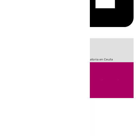
HOY
|
Fútbol
LaLiga
Sucesos
Primera División
Crisis Migratoria en Ceuta
Andalucía