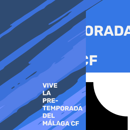
Ir
al
contenido
Tiktok