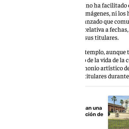
Por el momento, la corporación no ha facilitado 
hospital donde se ubicarán las imágenes, ni los 
de agosto. La hermandad ha avanzado que com
hermanos toda la información relativa a fechas,
donde podrán acudir a visitar a sus titulares.
La salida de las imágenes de su templo, aunque
acontecimiento singular dentro de la vida de la 
necesidad de preservar el patrimonio artístico de
mantenimiento del culto a sus titulares durante 
NOTICIA RELACIONADA
La Misión y La Milagrosa reclaman una
respuesta del Consejo a su petición de
ir a la Catedral