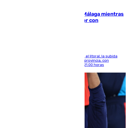
08.08.2026
El taró tiñe de niebla la costa de Málaga mientras
el calor se concentra en el interior con
Antequera en aviso amarillo
Mientras se alivia la sensación de bochorno en el litoral, la subida
térmica se notará sobre todo en el norte de la provincia, con
máximas que rozarán los 38 grados hasta las 21.00 horas