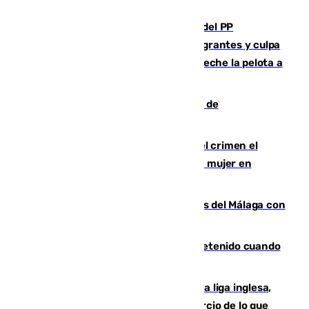
Bendodo asegura que los gobiernos del PP
"cumplirán la ley" sobre los menores migrantes y culpa
al Gobierno por "inestabilidad": "Que no eche la pelota a
las comunidades"
Una ONG malagueña ganará un año de
comunicación gratuita con Apecom
Confiesa en un diario ser el autor del crimen el
hombre en prisión por asesinato de una mujer en
Benahavís
Juanpe vuelve a los entrenamientos del Málaga con
el grupo de manera progresiva
Mata a su expareja en Murcia y es detenido cuando
huía hacia Granada
El Boreham Wood, equipo de la quinta liga inglesa,
rechaza una oferta equivalente a un tercio de lo que