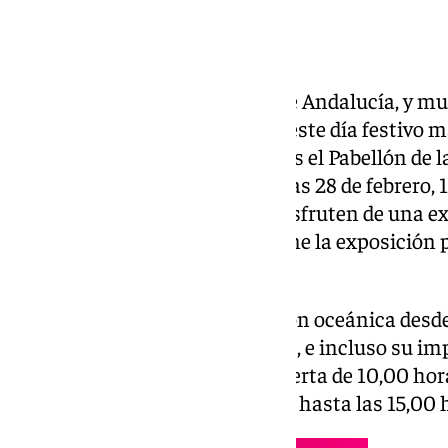
Se acerca el 28 de febrero, Día de Andalucía, y m
Sevilla ofrece para disfrutar de este día festivo 
los andaluces. Ejemplo de ello es el Pabellón de 
entradas a sólo dos euros los días 28 de febrero,
única para que los visitantes disfruten de una e
interactiva» como la que propone la exposición p
navegación atlántica’.
La muestra aborda la navegación oceánica desde
científicos, técnicos y humanos, e incluso su i
social. La exposición estará abierta de 10,00 hor
febrero y el sábado 1 de marzo, y hasta las 15,00