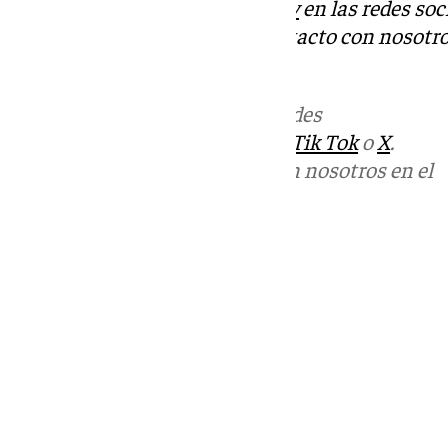
Descubre más noticias de
101Tv
en las redes soc
Tok
o
X
. Puedes ponerte en contacto con nosotro
informativos@101tv.es
Más noticias de
101TV
en las redes
sociales:
Instagram
,
Facebook
,
Tik Tok
o
X
.
Puedes ponerte en contacto con nosotros en el
correo
informativos@101tv.es
Tags:
Últimas noticias