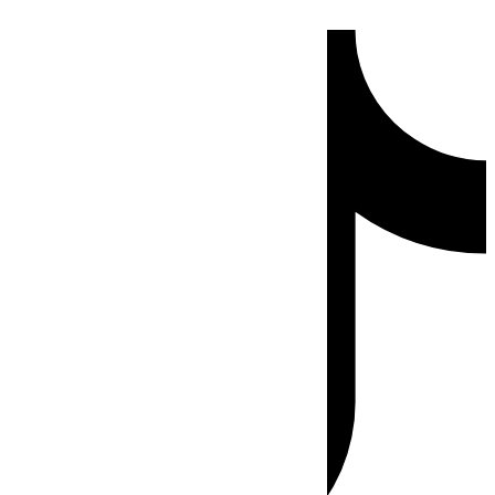
Ir
Tiktok
al
contenido