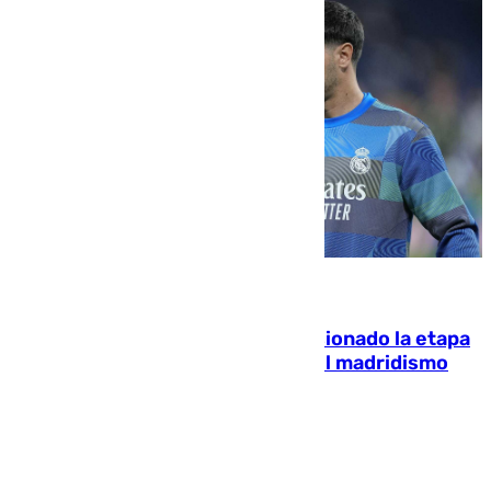
06.08.2026
El malagueño Brahim afronta ilusionado la etapa
con Mourinho y considera que «el madridismo
está contento con mi fútbol»