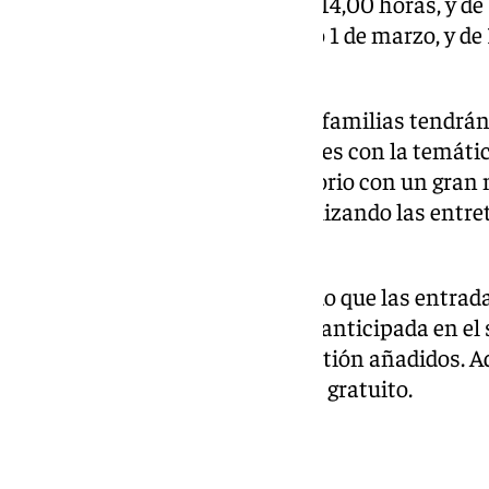
desde las 10,30 horas hasta las 14,00 horas, y de
viernes 28 de febrero y el sábado 1 de marzo, y d
de marzo.
Asimismo, ha detallado que las familias tendrán
un taller abierto de manualidades con la temátic
«podrán conocer mejor el territorio con un gran 
explorando su creatividad y realizando las ent
banderines, abanicos o flores».
Por último, la Junta ha apuntado que las entrada
estarán disponibles de manera anticipada en el si
la Navegación, sin costes de gestión añadidos. 
entre 0 y 4 años tendrán acceso gratuito.