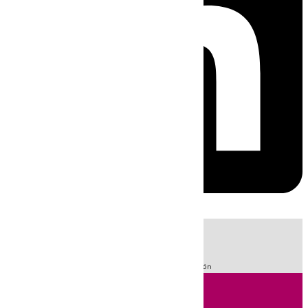
HOY
|
Fútbol
Sucesos
LaLiga
Guardia Civil
Primera División