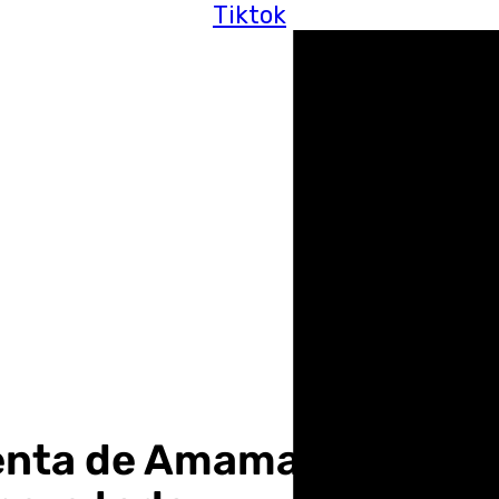
Tiktok
enta de Amama: «El cánc