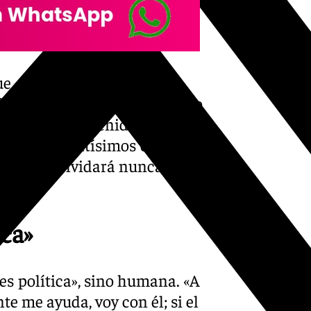
e, por fin, le importamos a
l daño social que se ha hecho
milia que ha tenido cáncer, y
 estadios altísimos o a
que no se olvidará nunca»,
ica»
es política», sino humana. «A
te me ayuda, voy con él; si el