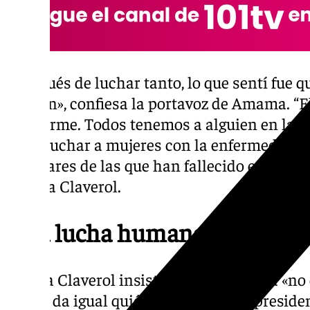
«Después de luchar tanto, lo que sentí fue qu
alguien», confiesa la portavoz de Amama. “E
es enorme. Todos tenemos a alguien en la fa
no escuchar a mujeres con la enfermedad en
familiares de las que han fallecido es algo 
explica Claverol.
Una lucha humana, «no polít
Ángela Claverol insiste en que su lucha «no 
mí me da igual quién gobierne. Si el presiden