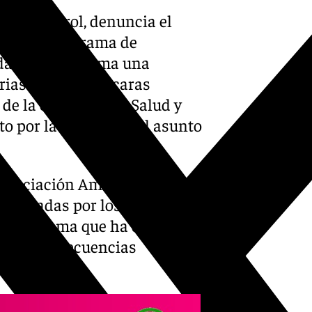
la Claverol, denuncia el
os en el programa de
dalucía y reclama una
rias. Una de las caras
o de la consejera de Salud y
to por la gravedad del asunto
a Asociación Amama relata el
fectadas por los fallos en el
n problema que ha dejado a
, con consecuencias