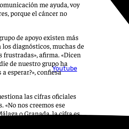
 comunicación me ayuda, voy
res, porque el cáncer no
grupo de apoyo existen más
n los diagnósticos, muchas de
 frustradas», afirma. «Dicen
die de nuestro grupo ha
Youtube
a esperar?», confiesa
stiona las cifras oficiales
s. «No nos creemos ese
álaga o Granada, la cifra es
subraya la presidenta de esta