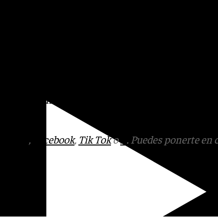
.
a dando voz a las afectadas:
s, a sus hijos. Que echen
tarde para todo».
s
 Puedes ponerte en contacto
v.es
tagram
,
Facebook
,
Tik Tok
o
X
. Puedes ponerte en 