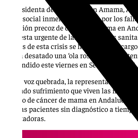
La presidenta de la Asociación Amama, Ánge
«daño social inmenso» causado por los fall
detección precoz de cáncer de mama en An
respuesta urgente de las autoridades sanita
visibles de esta crisis se ha cobrado el carg
que ha desatado una ‘ola rosa’ de desconten
ha atendido este viernes en Sevilla a 101TV.
Con la voz quebrada, la representante de l
profundo sufrimiento que viven las mujeres a
cribado de cáncer de mama en Andalucía, u
muchas pacientes sin diagnóstico a tiempo
devastadoras.