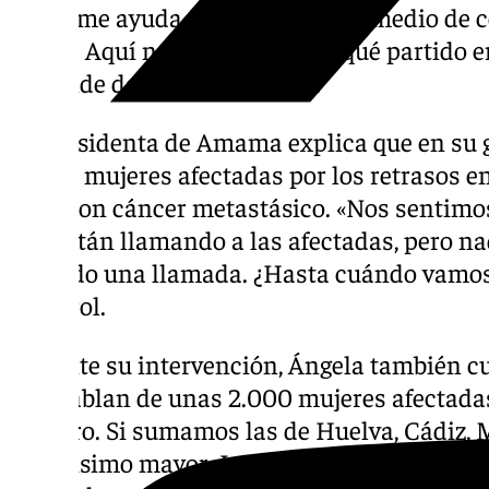
PSOE me ayuda, voy con él; si un medio de
con él. Aquí no se pregunta de qué partido e
entiende de colores», señala.
La presidenta de Amama explica que en su 
de 120 mujeres afectadas por los retrasos e
ellas con cáncer metastásico. «Nos sentimos
que están llamando a las afectadas, pero na
recibido una llamada. ¿Hasta cuándo vamos 
Claverol.
Durante su intervención, Ángela también cue
que hablan de unas 2.000 mujeres afectada
número. Si sumamos las de Huelva, Cádiz, M
muchísimo mayor. La magnitud es bestial», 