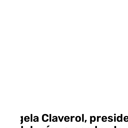
Ir
al
contenido
Ángela Claverol, presid