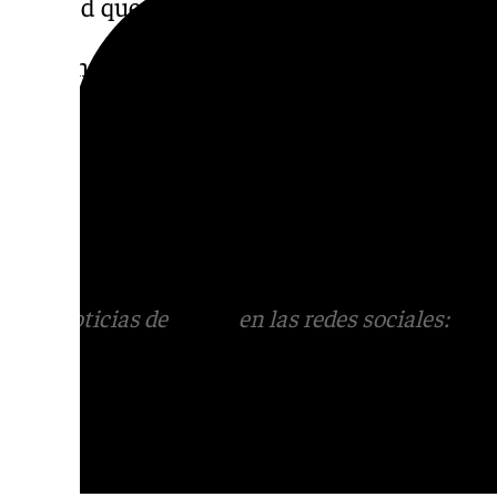
entidad que está encabezando las protestas
Finalmente, Ángela Claverol pide que se sig
«Que se escuche a las mujeres, a sus marido
cuenta ya, que se pongan a trabajar. Vamos 
Descubre más noticias de 101TV en las rede
sociales:
Instagram
,
Facebook
,
Tik Tok
o
X
.
con nosotros en el correo
informativos@101t
Más noticias de
101TV
en las redes sociales:
Ins
correo
informativos@101tv.es
Tags: