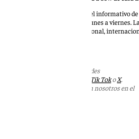
Las noticias de 101tv Sevilla es el informativo de
Provincial. Desde las 20.00 de lunes a viernes. 
los ámbitos local, regional, nacional, internacio
Santa.
Más noticias de
101TV
en las redes
sociales:
Instagram
,
Facebook
,
Tik Tok
o
X
.
Puedes ponerte en contacto con nosotros en el
correo
informativos@101tv.es
Tags:
Últimas noticias