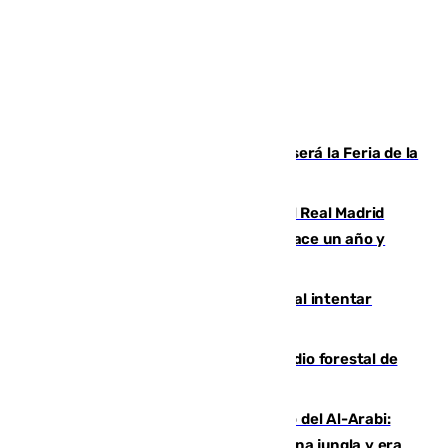
Talleres, escape room y música: así será la Feria de la
Juventud Cofrade de Málaga
El fichaje más caro de la historia del Real Madrid
costaba 105 millones de euros menos hace un año y
jugaba en Leganés
Ceuta suma 82 fallecidos en el mar al intentar
cruzar la frontera española
Huelva eleva a emergencia el incendio forestal de
Niebla
Juanfran Funes, sobre el duro juego del Al-Arabi:
“Por momentos nos hemos metido en una jungla y era