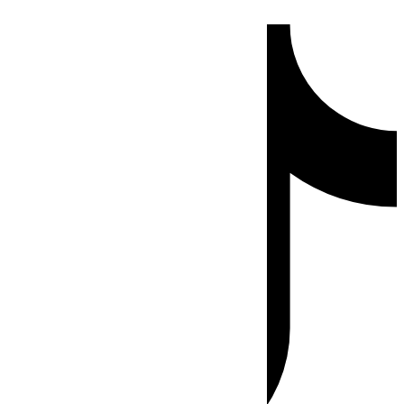
Ir
Tiktok
al
contenido