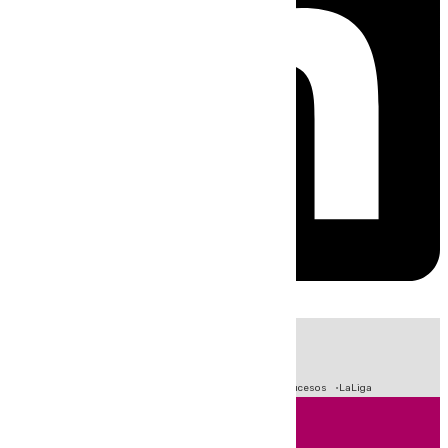
HOY
|
Fútbol
Primera División
Crisis Migratoria en Ceuta
Sucesos
LaLiga