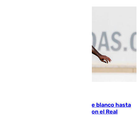
06.08.2026
Vinícius Júnior seguirá vestido de blanco hasta
2032 tras cerrar su renovación con el Real
Madrid