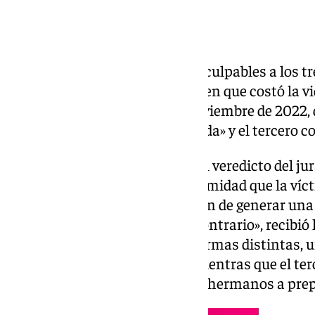
El jurado popular ha declarado culpables a los t
Audiencia de Sevilla por el crimen que costó la v
Torreblanca de la capital en noviembre de 2022, 
forma «sorpresiva e intencionada» y el tercero c
Así ha sucedido en la lectura del veredicto del ju
considerado probado por unanimidad que la víct
de los acusados, con la intención de generar una
cuando conducía «en sentido contrario», recibió 
metros de distancia y con dos armas distintas, u
parte de dos de los acusados, mientras que el ter
estaba en el lugar y ayudó a sus hermanos a pre