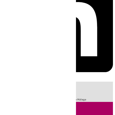
HOY
|
Fútbol
Sucesos
Primera División
Incendios
Feria de Málaga