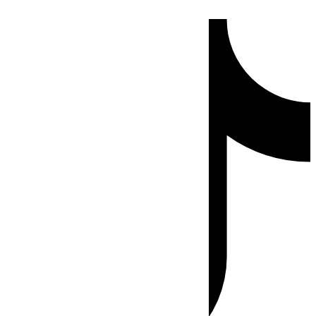
Ir
Tiktok
al
contenido