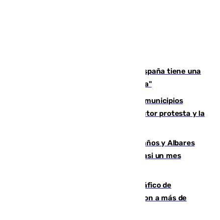
Javier Fernández: "El Gobierno de España tiene una
preocupación y una prioridad con Sevilla"
Las ferias de verano de numerosos municipios
andaluces se quedan sin cohetes: el sector protesta y la
Junta mantiene el protocolo
Los ministros Marlaska, Robles, Bolaños y Albares
comparecerán por las crisis de Ceuta casi un mes
después
Cae una de las mayores redes de tráfico de
personas y droga en España: introdujeron a más de
2.000 migrantes de forma ilegal