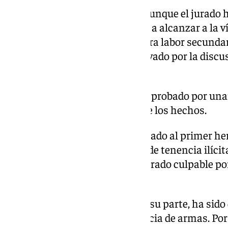
Respecto al segundo acusado, aunque el jurado 
disparos que pudieron no llegar a alcanzar a la v
no es cierto que actuara en «mera labor secundar
«activa, en estado pasional», llevado por la discu
familia.
Asimismo, el jurado popular ha probado por una
portaba arma en el momento de los hechos.
Por último, el tribunal ha declarado al primer h
crimen, culpable de dos delitos de tenencia ilícit
segundo hermano ha sido declarado culpable por
tenencia ilícita de pistola.
El tercero de los hermanos, por su parte, ha sid
delitos en relación con la tenencia de armas. Por t