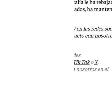
veredicto de culpabilidad, la Fiscalía le ha rebaj
prisión. Para el resto de los acusados, ha manten
años y 3 meses.
Descubre más noticias de 101TV en las redes soc
Tok
o
X
. Puedes ponerte en contacto con nosotro
correo
informativos@101tv.es
Más noticias de
101TV
en las redes
sociales:
Instagram
,
Facebook
,
Tik Tok
o
X
.
Puedes ponerte en contacto con nosotros en el
correo
informativos@101tv.es
Tags:
Últimas noticias