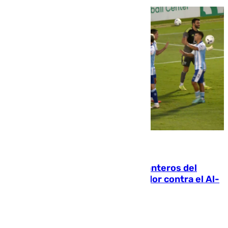
06.08.2026
Ya se han estrenado los tres delanteros del
Málaga: Eneko Jauregui, bigoleador contra el Al-
Arabi SC