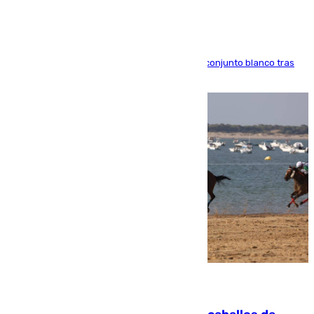
El atacante brasileño amplía su vínculo con el conjunto blanco tras
una etapa repleta de éxitos y protagonismo
06.08.2026