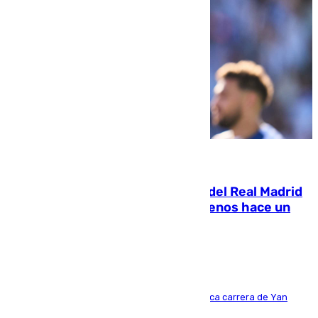
07.08.2026
El fichaje más caro de la historia del Real Madrid
costaba 105 millones de euros menos hace un
año y jugaba en Leganés
Del filial pepinero a récord absoluto: la meteórica carrera de Yan
Diomande en solo doce meses