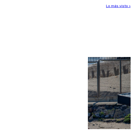
Lo más visto >
Más noticias
Ver más >