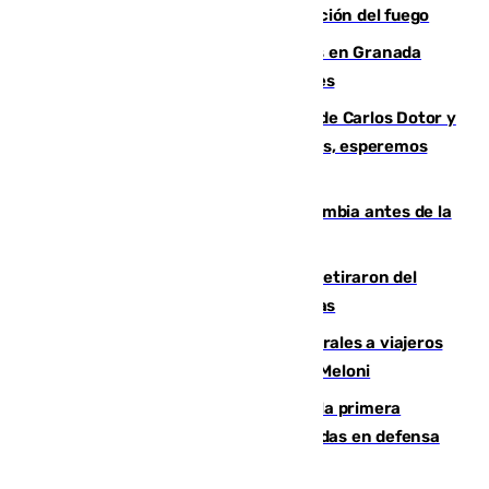
forestal de Niebla por la compleja evolución del fuego
Controlado un incendio de rastrojos en Granada
junto a la autovía y al Callejón de Nogales
Juanfran Funes, sobre las lesiones de Carlos Dotor y
Fernando Calero: “Estamos preocupados, esperemos
que no sea nada”
Felipe VI refuerza los lazos con Colombia antes de la
llegada del nuevo presidente
Fernando Calero y Carlos Dotor se retiraron del
encuentro contra el Ceuta con molestias
España restablece controles temporales a viajeros
procedentes de Italia como repuesta a Meloni
El Málaga cae ante el Ceuta y suma la primera
derrota de la pretemporada dejando dudas en defensa