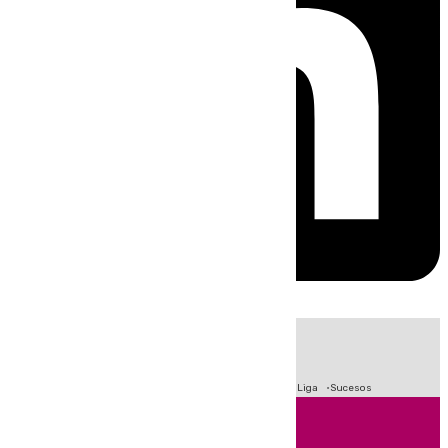
HOY
|
Fútbol
Primera División
Crisis Migratoria en Ceuta
LaLiga
Sucesos