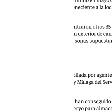
la pedanía de Marismillas, perteneciente a la lo
San Juan.
En la vivienda, los agentes encontraron otros 35
y desmantelaron una plantación exterior de can
permitió detener a otras dos personas supuesta
organización.
Operación conjunta
La investigación ha sido desarrollada por agentes
Unidades Operativas de Sevilla y Málaga del Serv
la Agencia Tributaria.
Con esta operación, los agentes han conseguido 
contaba con varios puntos de apoyo para almace