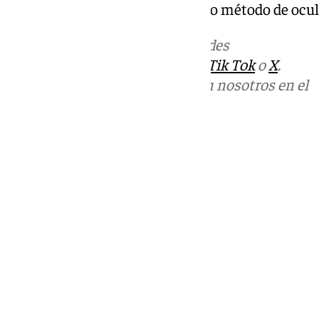
utilizando mercancía legal como método de ocul
Más noticias de
101TV
en las redes
sociales:
Instagram
,
Facebook
,
Tik Tok
o
X
.
Puedes ponerte en contacto con nosotros en el
correo
informativos@101tv.es
Tags:
Últimas noticias