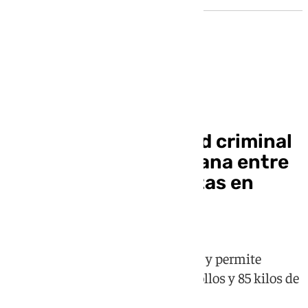
Sucesos
Desarticulada una red criminal
que ocultaba marihuana entre
bolsas de patatas fritas en
Sevilla
La operación deja cinco detenidos y permite
incautar más de 200 kilos de cogollos y 85 kilos de
plantas de cannabis