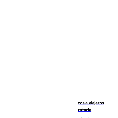
España establece controles fronterizos a viajeros
procedentes de Italia por la presión migratoria