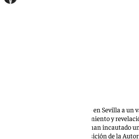
Miguel Ángel Moreno
viernes, 22 mayo 2026, 13:44
Compartir:
La Policía Nacional ha detenido en Sevilla a un 
total de 106 delitos de descubrimiento y revelaci
sexual. El detenido, al que se le han incautado u
y una tablet, fue puesto a disposición de la Auto