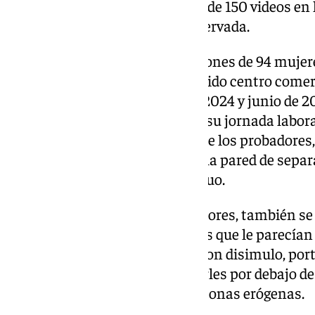
investigado había grabado más de 150 videos en 
estas mujeres debería estar reservada.
El detenido disponía de grabaciones de 94 mujer
probadores de ropa de un conocido centro comerc
desvestían, entre diciembre de 2024 y junio de 2
consistía en una vez finalizaba su jornada laboral
colocarse en el interior de uno de los probadores
móvil desde la parte inferior de la pared de separ
respiradero del probador contiguo.
Además de grabar en los probadores, también se d
de algunas tiendas a las clientas que le parecían
cámara de su teléfono móvil y con disimulo, port
mano, acercarse a ellas y grabarles por debajo de 
simplemente enfocando a sus zonas erógenas.