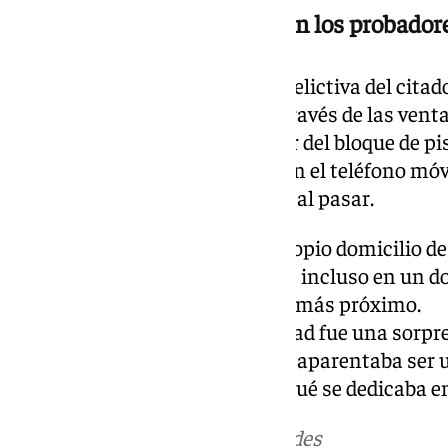
No sólo grababa a mujeres en los probador
La realidad es que la actividad delictiva del citad
había grabado a sus vecinas a través de las vent
que iban a pasar por algún lugar del bloque de pi
en el suelo una cesta de ropa con el teléfono móv
grabarles por debajo de su falda al pasar.
También llegó a grabar en su propio domicilio de
colocando cámaras en el baño e incluso en un d
incluso a mujeres de su ámbito más próximo.
El descubrimiento de su actividad fue una sorpre
conocían y sus familiares, pues aparentaba ser
nunca se pudieron imaginar a qué se dedicaba en
Más noticias de
101TV
en las redes