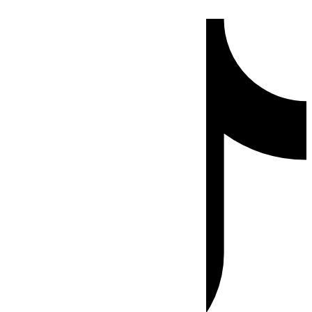
Ir
Tiktok
al
contenido