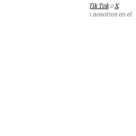
sociales:
Instagram
,
Facebook
,
Tik Tok
o
X
.
Puedes ponerte en contacto con nosotros en el
correo
informativos@101tv.es
Tags:
Policía Nacional
Sucesos
Últimas noticias