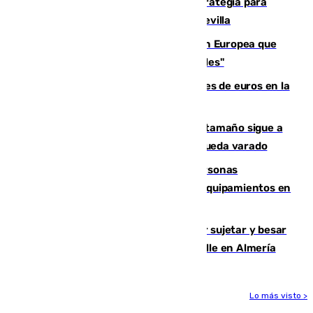
El Ayuntamiento desarrolla una estrategia para
recuperar la identidad patrimonial de Sevilla
España e Italia garantizan a la Unión Europea que
sus controles fronterizos son "temporales"
Sevilla ha invertido más de 6 millones de euros en la
transformación de su casco histórico
Susto en Marbella: un atún de gran tamaño sigue a
un bañista hasta la orilla de la playa y queda varado
Emvisesa refuerza la atención a personas
vulnerables con cesión de viviendas y equipamientos en
Sevilla
Condenado a dos años de cárcel por sujetar y besar
a una menor tras abordarla en plena calle en Almería
Lo más visto >