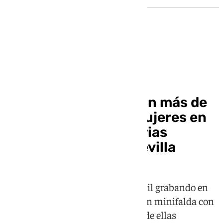
Sucesos
Detenido un varón con más de
94 grabaciones de mujeres en
los probadores de varias
tiendas de ropa en Sevilla
El acusado dejaba el teléfono móvil grabando en
su mano y se acercaba a jóvenes en minifalda con
la finalidad de obtener imágenes de ellas