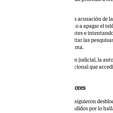
interceptar al individuo.
Esta persona, sorprendida por la acusación de la
llegando en ese mismo momento a apagar el tel
mostrar las imágenes a los agentes e intentan
la labor policial, así como dificultar las pesquis
hechos denunciados por la víctima.
Una vez fue puesto a disposición judicial, la auto
libertad y ordenó a la Policía Nacional que acced
móvil, para su análisis.
Sorpresa para los investigadores
Los investigadores, una vez consiguieron desbloq
laborioso, se mostraron sorprendidos por lo halla