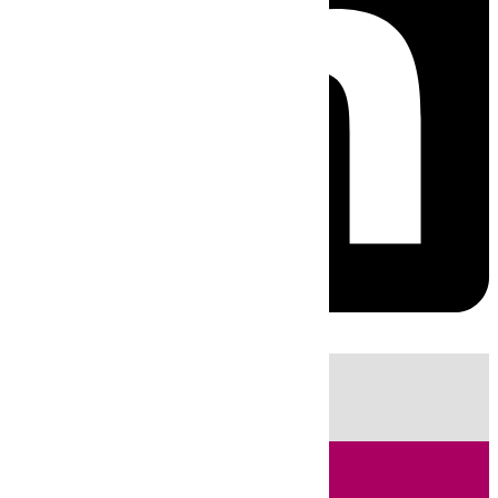
HOY
|
Sucesos
Guardia Civil
Huelva
Incendios
Fútbol