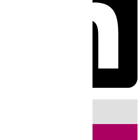
HOY
|
Sucesos
Guardia Civil
Fútbol
LaLiga
Incendios