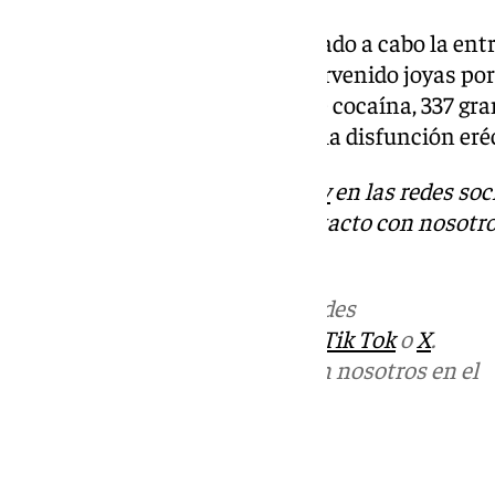
Durante la operación se ha llevado a cabo la entr
domicilios en los que se ha intervenido joyas por
euros en metálico, 35 gramos de cocaína, 337 g
de cannabis y 98 pastillas para la disfunción eréc
Descubre más noticias de
101Tv
en las redes soc
Tok
o
X
. Puedes ponerte en contacto con nosotro
informativos@101tv.es
Más noticias de
101TV
en las redes
sociales:
Instagram
,
Facebook
,
Tik Tok
o
X
.
Puedes ponerte en contacto con nosotros en el
correo
informativos@101tv.es
Tags: