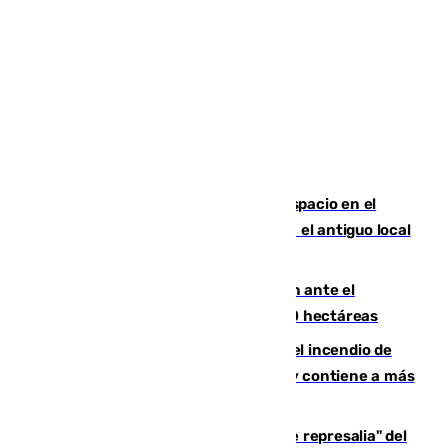
Las marca internacionales ganan espacio en el
Centro de Málaga: La Tagliatella abre en el antiguo local
de Vox Sports Bar
Moreno pide extremar la precaución ante el
incendio de Niebla, que supera las 4.000 hectáreas
340 personas más desalojadas por el incendio de
Niebla, que mantiene a 410 evacuadas y contiene a más
de 500 efectivos trabajando
Italia responde ante las "medidas de represalia" del