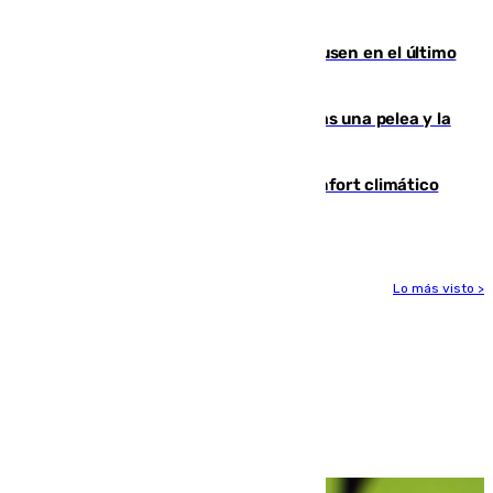
Gobierno de Sánchez
El Sevilla se desinfla ante el Leverkusen en el último
ensayo (1-2)
Tensión en la prisión de Alhaurín tras una pelea y la
incautación de un punzón
Málaga contabiliza 148 zonas de confort climático
para enfrentar las altas temperaturas
Lo más visto >
Más noticias
Ver más >