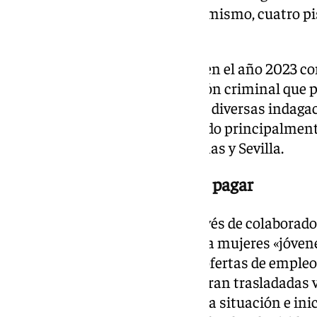
mujeres han sido liberadas. Asimismo, cuatro pi
han sido clausurados.
La investigación dio comienzo en el año 2023 c
la existencia de una organización criminal que 
mujeres con fines sexuales. Las diversas indaga
del entramado criminal asentado principalmente
con ramificaciones en Las Palmas y Sevilla.
Una deuda de 4.000 euros a pagar
La organización criminal, a través de colaborado
origen de las víctimas, captaba a mujeres «jóvene
estado de necesidad mediante ofertas de empleo f
España. Una vez persuadidas, eran trasladadas 
eran informadas de su verdadera situación e inici