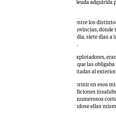
prostitución para satisfacer la deuda adquirida p
ascender hasta los 4.000 euros.
Las víctimas eran distribuidas entre los distinto
organización en las distintas provincias, donde 
para los clientes las 24 horas al día, siete días 
50% de los beneficios generados.
Vejadas y amenazadas por los explotadores, era
sometidas a un estricto control que las obligaba
día en los pisos, con salidas limitadas al exterior
Las mujeres debían convivir y dormir en esos mi
prostitución, hacinadas en condiciones insalub
repleta de colchones, sufriendo numerosos cort
como el de luz o agua, y sufragándose ellas mism
relacionados con la vida diaria.