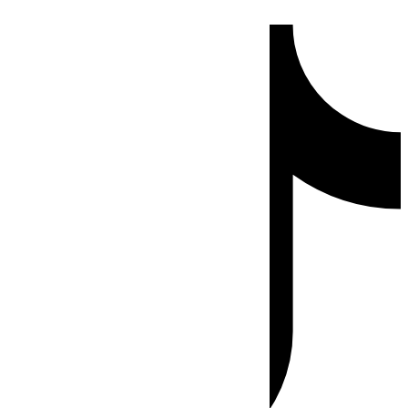
Ir
Tiktok
al
contenido