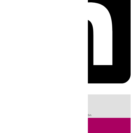
HOY
|
Fútbol
Sucesos
LaLiga
Guardia Civil
Primera División