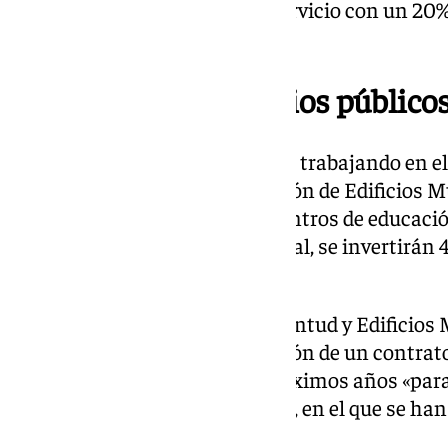
continuará bonificando este servicio con un 20
al gobierno local.
4,5 millones en colegios público
El Ayuntamiento de Sevilla está trabajando en e
infantiles. Para ello, la Delegación de Edificio
diferentes proyectos para 18 centros de educació
los distritos de la ciudad. En total, se invertirán
del Plan de Enajenaciones.
La Delegada de Educación, Juventud y Edificios 
ha destacado también la creación de un contrat
bioclimatización en los dos próximos años «para 
alumnos y el personal docente», en el que se han