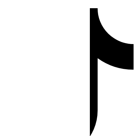
Ir
Tiktok
al
contenido