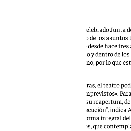
El Ayuntamiento de Sevilla ha celebrado Junta 
de hoy, viernes 28 de marzo. Uno de los asuntos 
del Teatro Lope de Vega, cerrado desde hace tres
rehabilitación van “a buen ritmo y dentro de los 
Concejal de Cultura Angie Moreno, por lo que est
Flamenco de 2026.
A pesar de los retrasos en las obras, el teatro po
del próximo año «si no surgen imprevistos». Para
millones de euros destinados a su reapertura, de 
encuentran “tramitados y en ejecución”, indica 
teatro incluirá también una reforma integral de
superior a los 5 millones de euros, que contempl