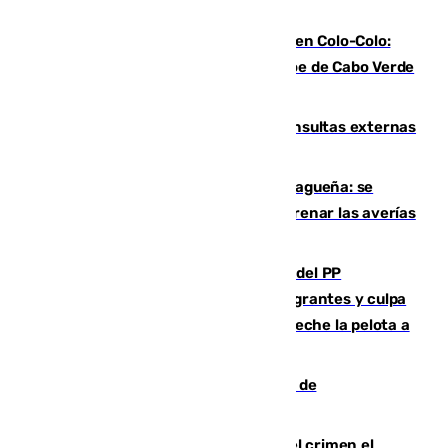
Vozinha, recibido como una estrella en Colo-Colo:
casi 30.000 aficionados arropan al héroe de Cabo Verde
en su presentación
Vithas Málaga crece en cirugías, consultas externas
y altas en el primer semestre de 2026
Mejoras del agua en la Axarquía malagueña: se
sustituye una tubería de 50 años para frenar las averías
de agua en El Borge y Almáchar
Bendodo asegura que los gobiernos del PP
"cumplirán la ley" sobre los menores migrantes y culpa
al Gobierno por "inestabilidad": "Que no eche la pelota a
las comunidades"
Una ONG malagueña ganará un año de
comunicación gratuita con Apecom
Confiesa en un diario ser el autor del crimen el