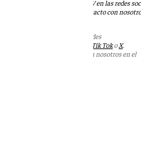
Descubre más noticias de 101TV en las redes soc
Tok
o
X
. Puedes ponerte en contacto con nosotro
informativos@101tv.es
Más noticias de
101TV
en las redes
sociales:
Instagram
,
Facebook
,
Tik Tok
o
X
.
Puedes ponerte en contacto con nosotros en el
correo
informativos@101tv.es
Tags:
Últimas noticias