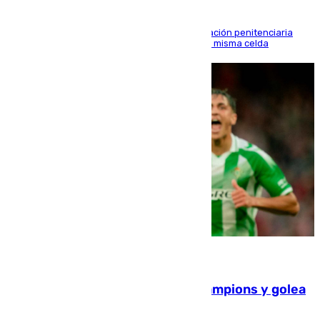
El alto tribunal avala también que la Administración penitenciaria
indemnice a la familia por fallar al asignarles la misma celda
06.08.2026
El Betis supera el examen de Champions y golea
al Arsenal en Dublín (1-3)