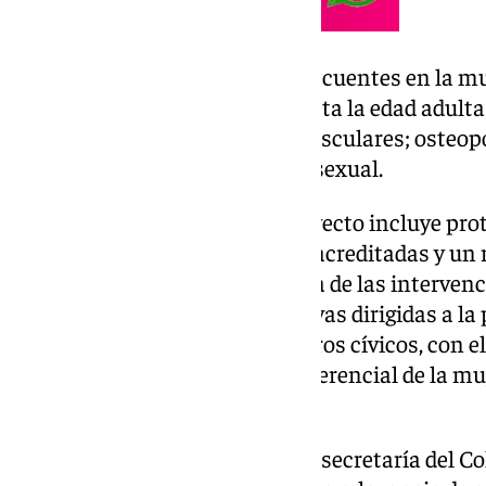
El curso abordará patologías frecuentes en la muj
de su vida, desde la infancia hasta la edad adul
mental; enfermedades cardiovasculares; osteopor
urinario y menopausia o salud sexual.
Además de la formación, el proyecto incluye pro
especializados para farmacias acreditadas y un r
que permitirá evaluar la eficacia de las interve
desarrollarán charlas divulgativas dirigidas a la
asociaciones de mujeres y centros cívicos, con el
conocimiento sobre la salud diferencial de la mu
profesional.
En la presentación del curso, la secretaría del C