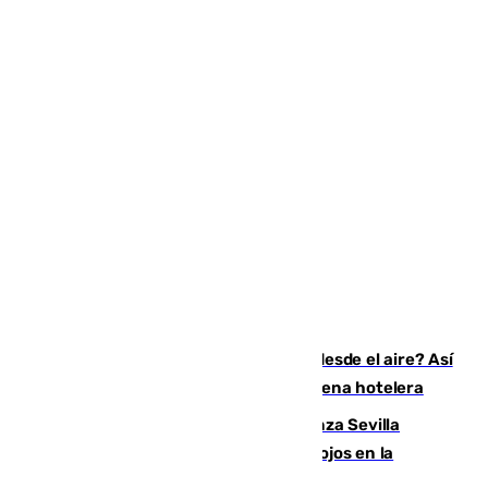
¿200.000 euros para ver el eclipse desde el aire? Así
es el exclusivo pack que ofrece una cadena hotelera
El humo del incendio de Niebla alcanza Sevilla
mientras el fuego obliga a nuevos desalojos en la
provincia