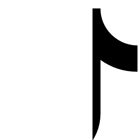
Ir
Tiktok
al
contenido