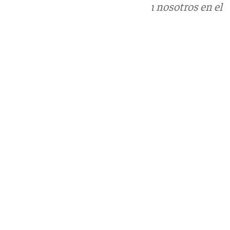
Puedes ponerte en contacto con nosotros en el
correo
informativos@101tv.es
Tags:
Últimas noticias