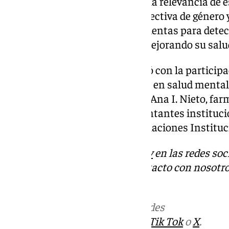
Sevilla, Rosalía García, destacó la relevancia de e
un enfoque sanitario con perspectiva de género y
farmacéuticos adquirir herramientas para detect
pacientes en su autocuidado, mejorando su salud 
La presentación del curso contó con la particip
Muñoz, psicóloga especializada en salud menta
médico de atención primaria; y Ana I. Nieto, fa
También intervinieron representantes instituc
Blanco, director ejecutivo de Relaciones Institu
Descubre más noticias de
101Tv
en las redes soc
Tok
o
X
. Puedes ponerte en contacto con nosotro
informativos@101tv.es
Más noticias de
101TV
en las redes
sociales:
Instagram
,
Facebook
,
Tik Tok
o
X
.