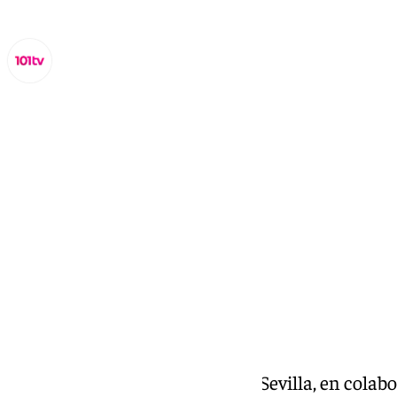
Lynx Devs
jueves, 13 marzo 2025, 10:36
Compartir:
El Colegio de Farmacéuticos de Sevilla, en cola