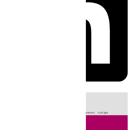
HOY
|
Crisis Migratoria en Ceuta
Fútbol
Primera División
Sucesos
LaLiga