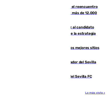
La Rosaleda, aún lejos del lleno para el reencuentro
con el Málaga en el Trofeo Costa del Sol: más de 12.000
entradas disponibles
¿Por qué el PSOE ve en Mariano Ruiz al candidato
idóneo a la Alcaldía de Málaga? Claves de la estrategia
socialista
Esta es la página web que muestra los mejores sitios
para ver el eclipse
Robbie Ure ya posa como nuevo jugador del Sevilla
FC
Joan Jordán deja de ser futbolista del Sevilla FC
Lo más visto >
Más noticias