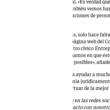
un balance de la situación actual. «Es verdad qu
situación muy precaria, pero también vemos ha
temas de prestaciones y de situaciones de perso
señala Ruiz.
Para concertar una de estas citas, solo hace falt
un
formulario
disponible en la página web del C
tanto en la zona norte, en el centro cívico Entre
que es el de Torre del agua. Confiamos en que est
máximo número de ciudadanos posibles», añade 
Este servicio desconocido podría ayudar a muchos
no lleva los temas de la ciudadanía jurídicamente 
que da las herramientas para actuar de la mejor
Descubre más noticias de
101Tv
en las redes soc
Tok
o
X
. Puedes ponerte en contacto con nosotro