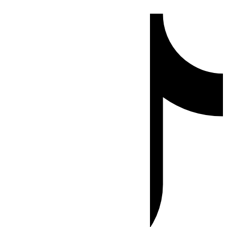
Ir
Tiktok
al
contenido