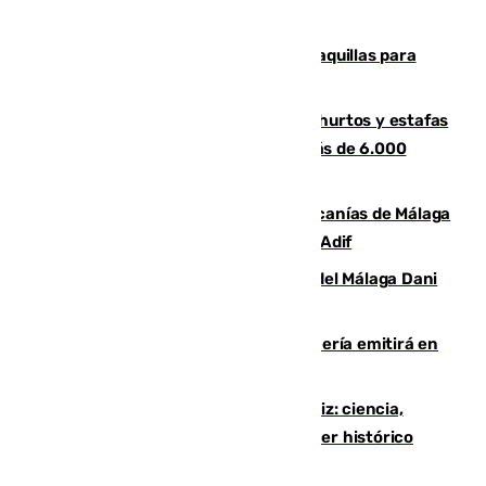
la respuesta humanitaria de Ceuta
El mercado de Jerez refrigera sus taquillas para
facilitar las compras a sus visitantes
Detenida una pareja por presuntos hurtos y estafas
en Málaga tras ser descubiertos con más de 6.000
euros
Retrasos y cancelaciones en el Cercanías de Málaga
por una avería en la infraestructura de Adif
Isco, la nueva mascota del jugador del Málaga Dani
Lorenzo
El observatorio de Calar Alto de Almería emitirá en
directo el eclipse solar del 12 de agosto
El «Trío de Eclipses» arranca en Cádiz: ciencia,
naturaleza y seguridad ante un atardecer histórico