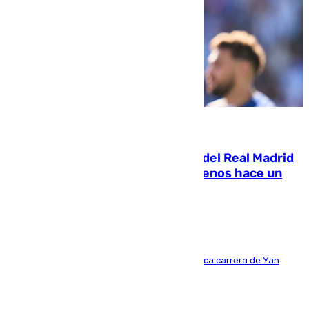
07.08.2026
El fichaje más caro de la historia del Real Madrid
costaba 105 millones de euros menos hace un
año y jugaba en Leganés
Del filial pepinero a récord absoluto: la meteórica carrera de Yan
Diomande en solo doce meses