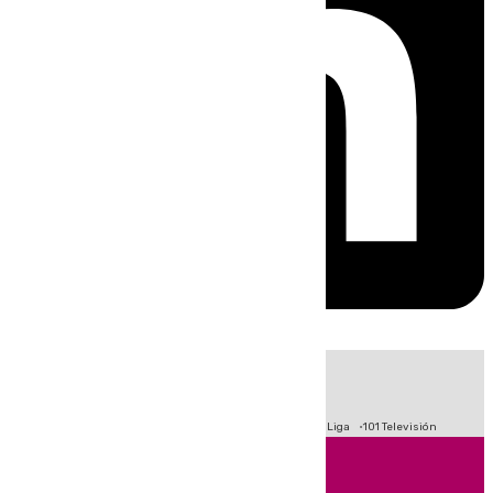
HOY
|
Fútbol
Primera División
Crisis Migratoria en Ceuta
LaLiga
101 Televisión