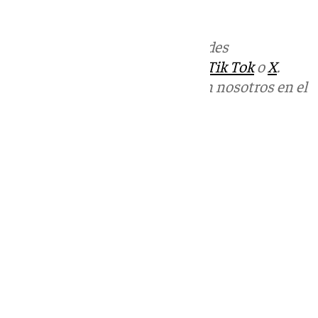
informativos@101tv.es
Más noticias de
101TV
en las redes
sociales:
Instagram
,
Facebook
,
Tik Tok
o
X
.
Puedes ponerte en contacto con nosotros en el
correo
informativos@101tv.es
Tags:
Últimas noticias