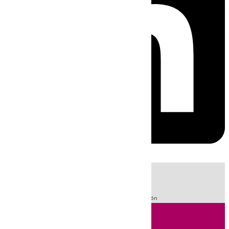
HOY
|
Fútbol
Sucesos
LaLiga
Guardia Civil
Primera División