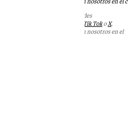
Puedes ponerte en contacto con nosotros en el 
Más noticias de
101TV
en las redes
sociales:
Instagram
,
Facebook
,
Tik Tok
o
X
.
Puedes ponerte en contacto con nosotros en el
correo
informativos@101tv.es
Tags:
Últimas noticias