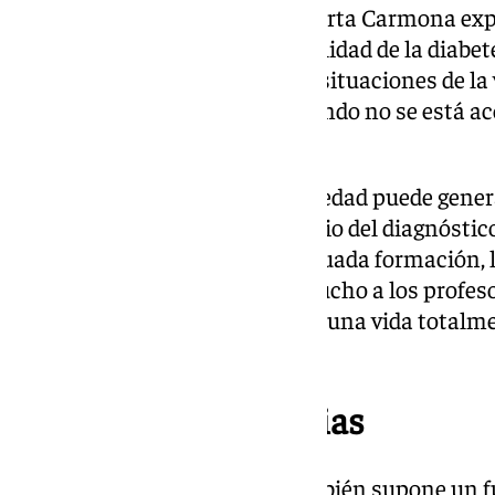
La endocrinóloga pediátrica Marta Carmona expli
estas jornadas es acercar la realidad de la diabet
idea es explicar cómo manejar situaciones de la v
incluso en un cumpleaños, cuando no se está ac
diabetes”, señaló.
En el ámbito escolar, la enfermedad puede gener
docentes, especialmente al inicio del diagnóstic
coinciden en que, con una adecuada formación, l
normal. “Al principio asusta mucho a los profesor
pautas, los niños pueden hacer una vida totalme
especialista.
Impacto en las familias
La aparición de la diabetes también supone un f