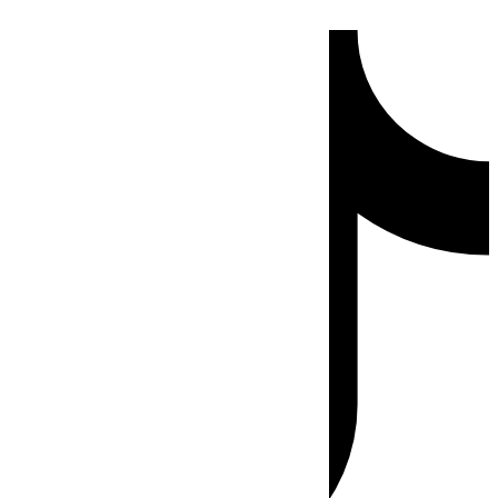
Ir
Tiktok
al
contenido