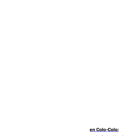
Vozinha, recibido como una estrella en Colo-Colo: