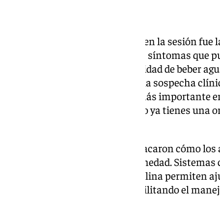
Avances médicos
Uno de los aspectos abordados en la sesión fue l
enfermedad. Entre los primeros síntomas que pue
infantil se encuentran la necesidad de beber ag
de la micción. Según Carmona, la sospecha clíni
una prueba básica, “la prueba más importante 
análisis de la glucemia y con eso ya tienes una o
diagnóstico”.
Los especialistas también destacaron cómo los
mejorado el control de la enfermedad. Sistemas
de glucosa o las bombas de insulina permiten a
administración de insulina, facilitando el manej
complicaciones.