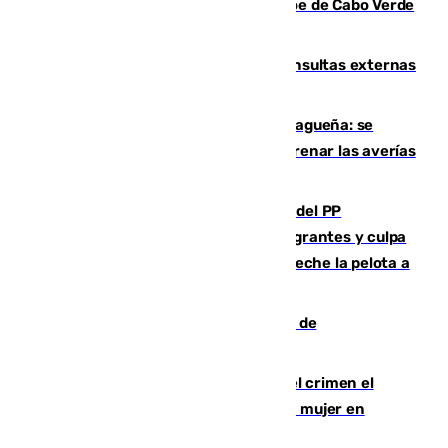
casi 30.000 aficionados arropan al héroe de Cabo Verde
en su presentación
Vithas Málaga crece en cirugías, consultas externas
y altas en el primer semestre de 2026
Mejoras del agua en la Axarquía malagueña: se
sustituye una tubería de 50 años para frenar las averías
de agua en El Borge y Almáchar
Bendodo asegura que los gobiernos del PP
"cumplirán la ley" sobre los menores migrantes y culpa
al Gobierno por "inestabilidad": "Que no eche la pelota a
las comunidades"
Una ONG malagueña ganará un año de
comunicación gratuita con Apecom
Confiesa en un diario ser el autor del crimen el
hombre en prisión por asesinato de una mujer en
Benahavís