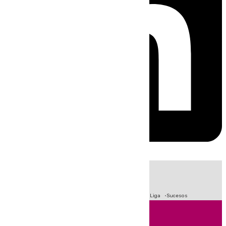
HOY
|
Fútbol
Primera División
Crisis Migratoria en Ceuta
LaLiga
Sucesos