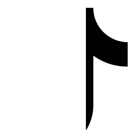
Ir
Tiktok
al
contenido