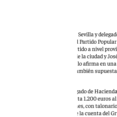
El primer teniente de alcalde de Sevilla y deleg
habría cobrado sobresueldos del Partido Popular
cuando era presidente de su partido a nivel pr
Juan Ignacio Zoido era alcalde de la ciudad y Jos
general a nivel autonómico. Así lo afirma en una
‘Diario de Sevilla’, que adjunta también supues
cobros.
En estos papeles, el actual delegado de Hacienda
contables como receptor de hasta 1.200 euros al
cantidad hasta en trece ocasiones, con talonario
cheques bancarios procedían de la cuenta del Gr