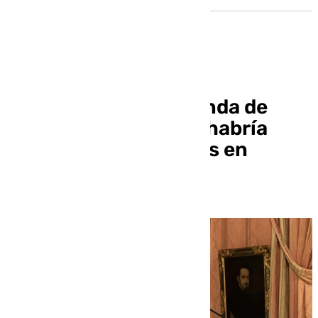
El delegado de Hacienda de
Sevilla, Juan Bueno, habría
cobrado sobresueldos en
cheques del PP