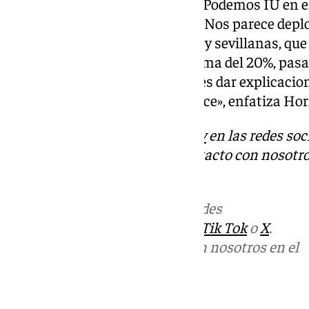
Por su parte, la concejal de Con Podemos IU en
Hornillo, ha sido más incisiva. «Nos parece depl
estaban pasando los sevillanos y sevillanas, que 
listas del paro estaban por encima del 20%, pas
que hacer el señor Juan Bueno es dar explicacion
Esto es más serio de lo que parece», enfatiza Hor
Descubre más noticias de
101Tv
en las redes soc
Tok
o
X
. Puedes ponerte en contacto con nosotro
informativos@101tv.es
Más noticias de
101TV
en las redes
sociales:
Instagram
,
Facebook
,
Tik Tok
o
X
.
Puedes ponerte en contacto con nosotros en el
correo
informativos@101tv.es