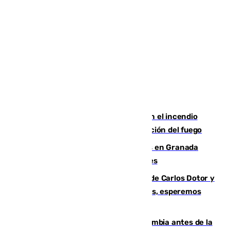
Activado el nivel 2 de emergencia en el incendio
forestal de Niebla por la compleja evolución del fuego
Controlado un incendio de rastrojos en Granada
junto a la autovía y al Callejón de Nogales
Juanfran Funes, sobre las lesiones de Carlos Dotor y
Fernando Calero: “Estamos preocupados, esperemos
que no sea nada”
Felipe VI refuerza los lazos con Colombia antes de la