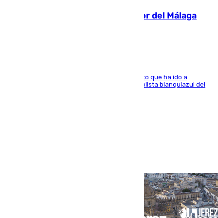
Isco, la nueva mascota del jugador del Málaga
Dani Lorenzo
El centrocampista marbellí es ‘padre’ de un gato que ha ido a
recoger a Vigo y su nombre es como el exfutbolista blanquiazul del
Arroyo de la Miel