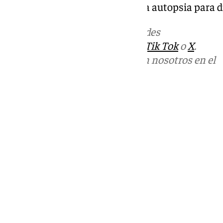
por lo que habrá que esperar a la autopsia para d
Más noticias de
101TV
en las redes
sociales:
Instagram
,
Facebook
,
Tik Tok
o
X
.
Puedes ponerte en contacto con nosotros en el
correo
informativos@101tv.es
Tags:
Últimas noticias