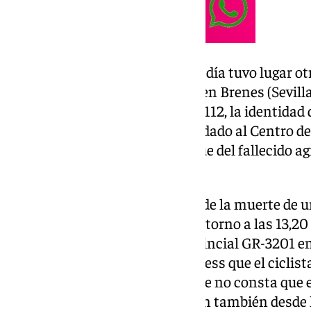
Sobre las 15,15 horas del mismo día tuvo lugar ot
en el kilómetro 12 de la A-8005 en Brenes (Sevilla
un herido leve. Según explicó el 112, la identida
varón de 45 años, que fue trasladado al Centro d
localidad sevillana, mientras que del fallecido 
datos.
La DGT ha informado también de la muerte de un
«vuelco en calzada» ocurrido en torno a las 13,2
kilómetro 8 de la carretera provincial GR-3201 e
112 han concretado a Europa Press que el ciclist
sufrido una caída de bici, aunque no consta que e
colisión, extremo que confirman también desde l