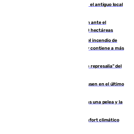
Centro de Málaga: La Tagliatella abre en el antiguo local
de Vox Sports Bar
Moreno pide extremar la precaución ante el
incendio de Niebla, que supera las 4.000 hectáreas
340 personas más desalojadas por el incendio de
Niebla, que mantiene a 410 evacuadas y contiene a más
de 500 efectivos trabajando
Italia responde ante las "medidas de represalia" del
Gobierno de Sánchez
El Sevilla se desinfla ante el Leverkusen en el último
ensayo (1-2)
Tensión en la prisión de Alhaurín tras una pelea y la
incautación de un punzón
Málaga contabiliza 148 zonas de confort climático
para enfrentar las altas temperaturas