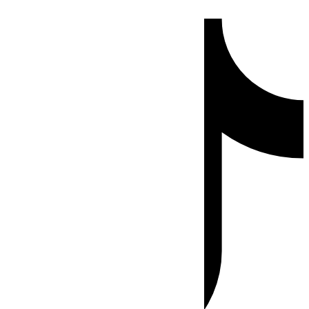
Ir
Tiktok
al
contenido