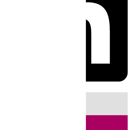
HOY
|
Sucesos
Guardia Civil
Fútbol
LaLiga
Incendios