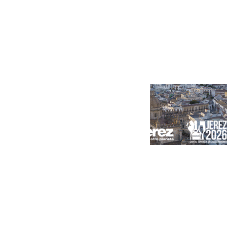
Portada
Andalucía
Sevilla
Málaga