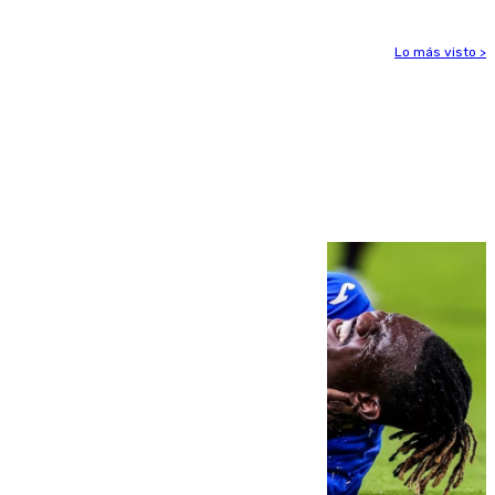
Lo más visto >
Más noticias
Ver más >