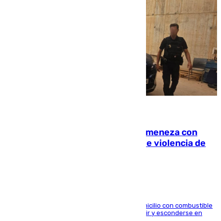
08.08.2026
Retiene a su mujer en su casa y ameneza con
quemar la vivienda: nuevo caso de violencia de
género en Málaga
El arrestado, de 54 años, habría rociado el domicilio con combustible
y habría impedido salir a la víctima antes de huir y esconderse en
una casa cercana