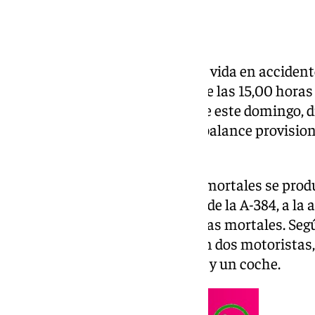
Cuatro personas han perdido la vida en accidente
interurbanas de Andalucía entre las 15,00 horas 
septiembre, y las 20,00 horas de este domingo, d
General de Tráfico (
DGT
) en su balance provisio
Press.
El primero de estos
accidentes
mortales se produ
12,45 horas en el kilómetro 58,6 de la A-384, a la
Olvera (Cádiz), y dejó dos víctimas mortales. Se
Andalucía, los dos fallecidos son dos motorista
colisión entre dos motocicletas y un coche.