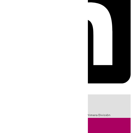
HOY
|
Fútbol
Sucesos
Crisis Migratoria en Ceuta
LaLiga
Primera División