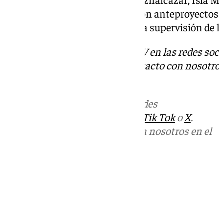
Villamanrique de la Condesa, con anteproyectos 
licitación en preparación bajo la supervisión de
Descubre más noticias de 101TV en las redes soc
Tok
o
X
. Puedes ponerte en contacto con nosotro
correo
informativos@101tv.es
Más noticias de
101TV
en las redes
sociales:
Instagram
,
Facebook
,
Tik Tok
o
X
.
Puedes ponerte en contacto con nosotros en el
correo
informativos@101tv.es
Tags:
Últimas noticias