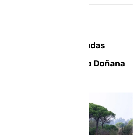
El Gobierno lanza ayudas
millonarias para la
renaturalización de la Doñana
sevillana