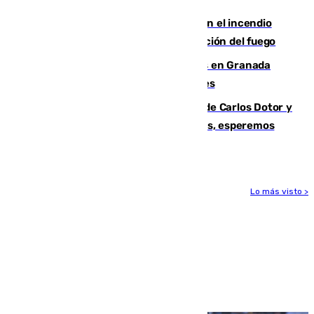
Activado el nivel 2 de emergencia en el incendio
forestal de Niebla por la compleja evolución del fuego
Controlado un incendio de rastrojos en Granada
junto a la autovía y al Callejón de Nogales
Juanfran Funes, sobre las lesiones de Carlos Dotor y
Fernando Calero: “Estamos preocupados, esperemos
que no sea nada”
Lo más visto >
Más noticias
Ver más >