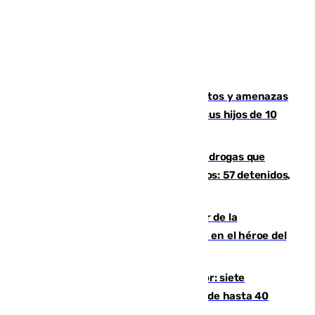
Detenido en Estepona por malos tratos y amenazas
de muerte a su pareja en presencia de sus hijos de 10
años y 11 meses
Desarticulada una red de tráfico de drogas que
introducía la mercancía desde Marruecos: 57 detenidos,
cuatro de ellos en Andalucía
Ferrán Torres, nombrado embajador de la
Comunidad Valenciana tras convertirse en el héroe del
Mundial
Andalucía sigue asfixiada por el calor: siete
provincias, en alerta por temperaturas de hasta 40
grados