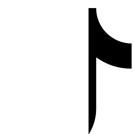
Ir
Tiktok
al
contenido