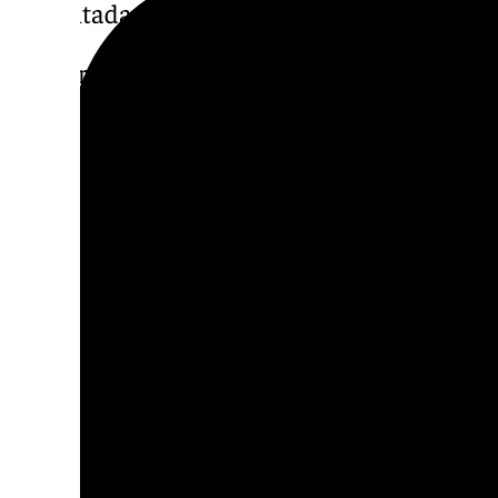
depositada por la empresa.
En su recurso, la concesionaria recuerda que
hizo pública “de forma inesperada” la decis
alcalde de revocar la concesión, “sin que ex
que lo justificara”. Tras declararse la caduc
Urbanismo abrió un nuevo procedimiento en
alegaciones del promotor y confirmó la rev
que ahora se impugna.
La versión municipal
Fuentes municipales insisten en que los qui
que la decisión responde al interés público 
de la Administración. El objetivo, explican, e