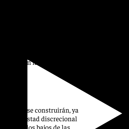
 el 7 de agosto de 2023 se
ión personal del nuevo
istiera motivo legal alguno
idad del expediente inicial,
 el que desestimó las
ocación con la indemnización
oscos no se construirán, ya
y a la potestad discrecional
s liberar los bajos de las