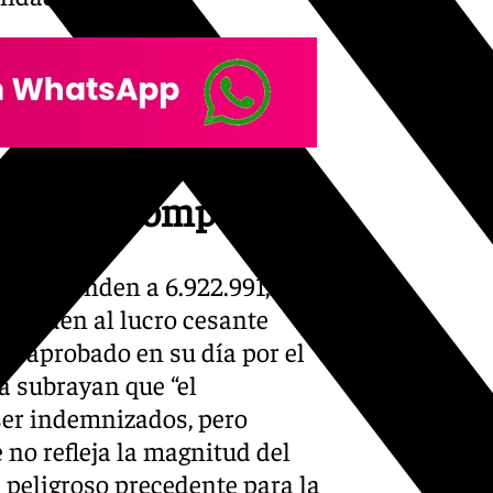
s por la compañía
os ascienden a 6.922.991,27
esponden al lucro cesante
o aprobado en su día por el
a subrayan que “el
er indemnizados, pero
 no refleja la magnitud del
n peligroso precedente para la