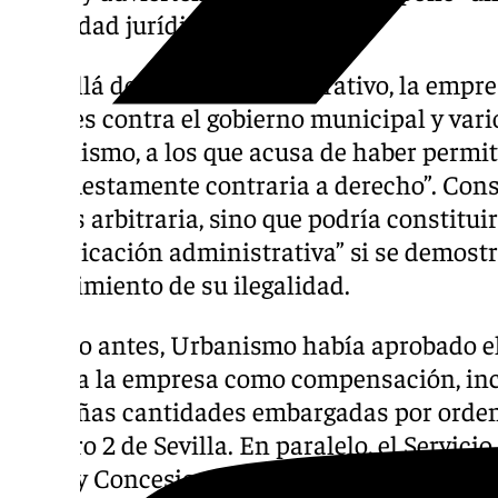
seguridad jurídica en la ciudad”.
Más allá del litigio administrativo, la empr
penales contra el gobierno municipal y var
Urbanismo, a los que acusa de haber permi
manifiestamente contraria a derecho”. Cons
solo es arbitraria, sino que podría constitu
prevaricación administrativa” si se demostr
conocimiento de su ilegalidad.
Un año antes, Urbanismo había aprobado e
euros a la empresa como compensación, inc
pequeñas cantidades embargadas por orden 
número 2 de Sevilla. En paralelo, el Servici
Suelo y Concesiones devolvió la fianza defin