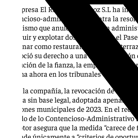
La empresa El Rincón del Arroz S.L ha inte
contencioso-administrativo contra la resol
Urbanismo que anuló la concesión administ
construir y explotar dos quioscos en el Pase
funcionar como restaurante y bar con terra
reconoció su derecho a una indemnización d
devolución de la fianza, la empresa consider
reclama ahora en los tribunales 6,9 millone
Según la compañía, la revocación de la conc
política sin base legal, adoptada apenas do
elecciones municipales de 2023. En el recur
Juzgado de lo Contencioso-Administrativo nú
promotor asegura que la medida “carece de 
responde únicamente a “criterios de oportun