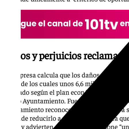
Daños y perjuicios reclamado
La empresa calcula que los daños y perjuici
euros, de los cuales unos 6,6 millones corr
estimado según el plan económico-financier
propio Ayuntamiento. Fuentes de la empres
Ayuntamiento reconoce nuestro derecho a s
pretende reducirlo a una cifra simbólica que
daño”, y advierten de que el caso supone “u