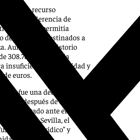
rpuesto un recurso
ución de la Gerencia de
rativa que le permitía
o del Cristina, destinados a
za. Aunque el Consistorio
e 308.780 euros y a la
a insuficiente esa cantidad y
s de euros.
esión fue una decisión
s meses después de las
so presentado ante el
mero 11 de Sevilla, el
fundamento jurídico” y
idad política”.