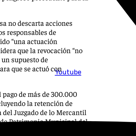
esa no descarta acciones
ios responsables de
tido “una actuación
idera que la revocación “no
ir un supuesto de
ara que se actuó con
Youtube
l pago de más de 300.000
luyendo la retención de
del Juzgado de lo Mercantil
o de Patrimonio Municipal del
itiva de 4.940 euros