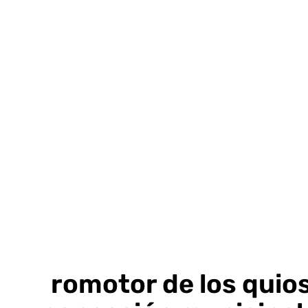
Ir
al
contenido
El promotor de los quios