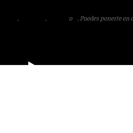
v.es
tagram
,
Facebook
,
Tik Tok
o
X
. Puedes ponerte en 