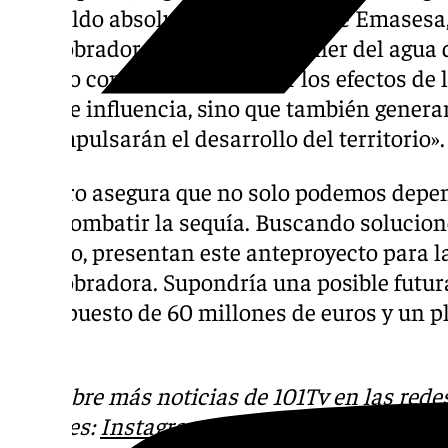
«respaldo absoluto» al proyecto de Emasesa
desalobradora permitirá disponer del agua d
no solo contribuirá a mitigar los efectos de 
área de influencia, sino que también genera
que impulsarán el desarrollo del territorio».
Romero asegura que no solo podemos depend
para combatir la sequía. Buscando solucion
estudio, presentan este anteproyecto para l
desalobradora. Supondría una posible futur
presupuesto de 60 millones de euros y un p
años.
Descubre más noticias de 101Tv en las rede
sociales:
Instagram
,
Facebook
,
Tik Tok
o
X
.