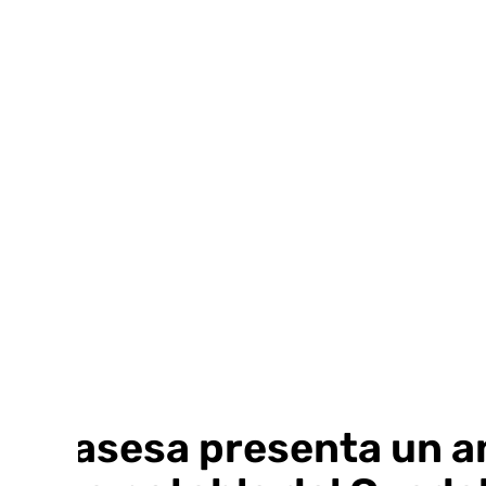
Ir
al
contenido
Emasesa presenta un an