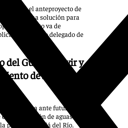
ro Gaesco el anteproyecto de
urge como una solución para
opolitana. «Esto va de
lica el consejero delegado de
io del Guadalquivir y
amiento de Agua
istro de agua ante futuras
 en la captación de aguas en
la presa de Alcalá del Río.