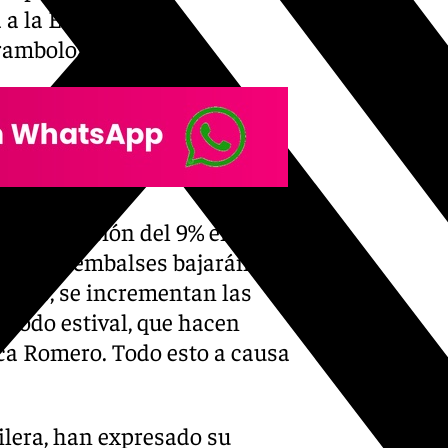
 a la Estación de
ambolo», explica.
 disminución del 9% en la
es a los embalses bajarán,
ales, se incrementan las
riodo estival, que hacen
ca Romero. Todo esto a causa
uilera, han expresado su