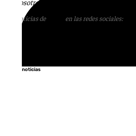
con nosotros en el correo
informativos@101t
Más noticias de
101TV
en las redes sociales:
Ins
correo
informativos@101tv.es
Tags:
Últimas noticias