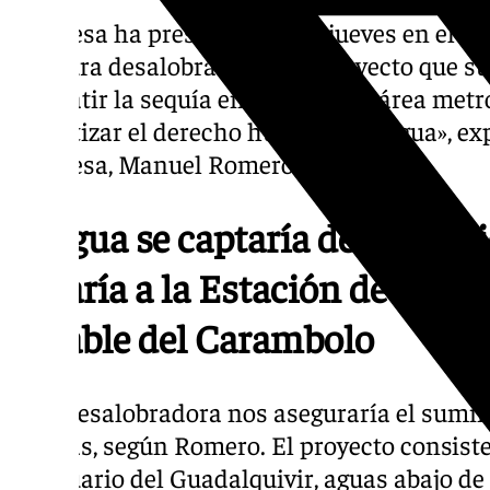
Emasesa ha presentado este jueves en el Fo
la futura desalobradora. Un proyecto que s
combatir la sequía en Sevilla y su área metr
garantizar el derecho humano del agua», exp
Emasesa, Manuel Romero.
El agua se captaría del estuar
pasaría a la Estación de Trat
Potable del Carambolo
Esta desalobradora nos aseguraría el sumin
sequías, según Romero. El proyecto consiste
el estuario del Guadalquivir, aguas abajo de 