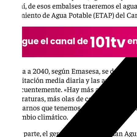
«De ahí, de esos embalses traeremos el agua
Tratamiento de Agua Potable (ETAP) del Car
De cara a 2040, según Emasesa, se dará una
precipitación media diaria y las aportacion
consecuentemente. «Hay más aguas torrenci
temperaturas, más olas de calor fuera del pe
plantearnos que tenemos que actuar», expli
del cambio climático.
Por su parte, el gerente de Gaesco, Juan Ag