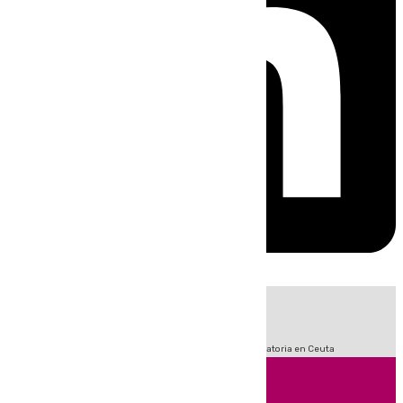
HOY
|
Sucesos
Fútbol
LaLiga
Primera División
Crisis Migratoria en Ceuta