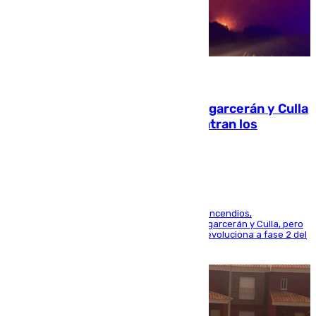
08.08.2026
Incendios de Castellón: Sierra Engarcerán y Culla
evolucionan positivamente y centran los
esfuerzos en Tírig
La UME se suma al operativo de control de los incendios,
progresando adecuadamente los de Sierra Engarcerán y Culla, pero
centrando todo el empeño en el de Culla, que evoluciona a fase 2 del
PEIF