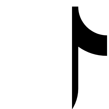
Ir
Tiktok
al
contenido