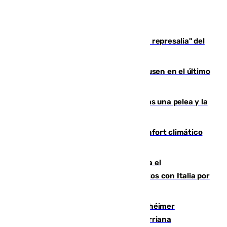
Italia responde ante las "medidas de represalia" del
Gobierno de Sánchez
El Sevilla se desinfla ante el Leverkusen en el último
ensayo (1-2)
Tensión en la prisión de Alhaurín tras una pelea y la
incautación de un punzón
Málaga contabiliza 148 zonas de confort climático
para enfrentar las altas temperaturas
Marlaska notifica a la Unión Europea el
restablecimiento de controles fronterizos con Italia por
vía aérea y marítima
Hallan sin vida al granadino con Alzhéimer
desaparecido hace una semana en Churriana