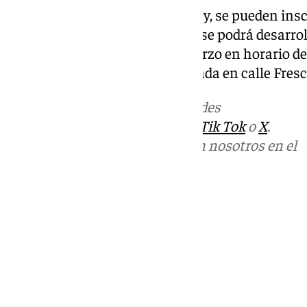
El precio del viaje es de 15 euros y, se pueden in
de teléfono 622 953 715. El pago se podrá desarro
15, viernes 21 o sábado 22 de marzo en horario de
Hermandad de la cofradía, situada en calle Fres
Más noticias de
101TV
en las redes
sociales:
Instagram
,
Facebook
,
Tik Tok
o
X
.
Puedes ponerte en contacto con nosotros en el
correo
informativos@101tv.es
Tags:
Últimas noticias