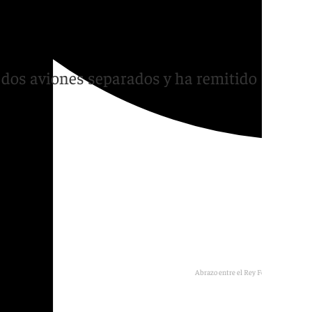
 primera vez: un abrazo
n dos aviones separados y ha remitido
Abrazo entre el Rey Felipe y Leonor.
Casa Real