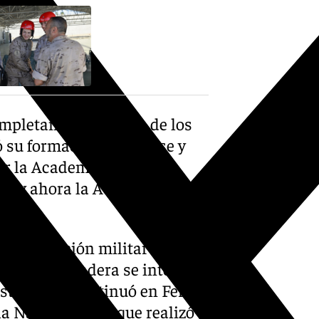
mpletando el tercero de los
ó su formación castrense y
or la Academia General
NM) y ahora la Academia
 la formación militar básica
a jura de bandera se integró
strucción continuó en Ferrol,
a Naval, con los que realizó