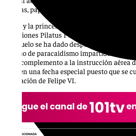
«gracias, papá»
El Rey y la princesa de Asturias han sobrev
dos aviones Pilatus PC-21 del Ejército del Ai
Este vuelo se ha dado después de que Leon
el curso de paracaidismo impartido en la ba
como complemento a la instrucción aérea 
se da en una fecha especial puesto que se 
coronación de Felipe VI.
NOTICIA RELACIONADA