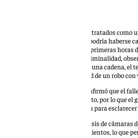
Robo mortal
En principio, los hechos fueron tratados como u
del fallecido manifestaron que podría haberse ca
alcohol. Sin embargo, desde las primeras horas de
UDEV detectaron indicios de criminalidad, obser
varios efectos personales como una cadena, el tel
llevó a contemplar la posibilidad de un robo con 
Posteriormente, la autopsia confirmó que el fall
traumatismo de carácter violento, por lo que el 
trabajar en dedicación exclusiva para esclarecer
La investigación añadió el análisis de cámaras d
de testigos, vigilancias y seguimientos, lo que pe