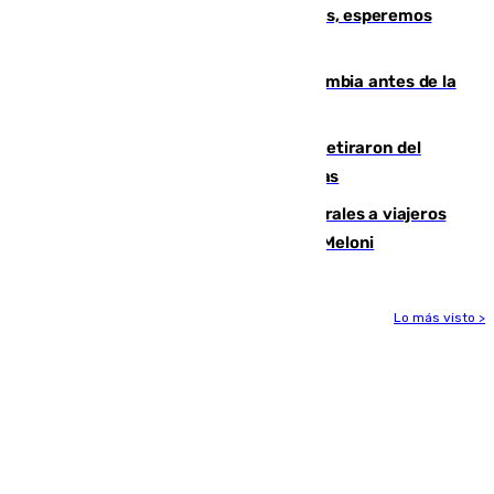
Fernando Calero: “Estamos preocupados, esperemos
que no sea nada”
Felipe VI refuerza los lazos con Colombia antes de la
llegada del nuevo presidente
Fernando Calero y Carlos Dotor se retiraron del
encuentro contra el Ceuta con molestias
España restablece controles temporales a viajeros
procedentes de Italia como repuesta a Meloni
Lo más visto >
Más noticias
Ver más >