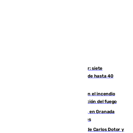
Andalucía sigue asfixiada por el calor: siete
provincias, en alerta por temperaturas de hasta 40
grados
Activado el nivel 2 de emergencia en el incendio
forestal de Niebla por la compleja evolución del fuego
Controlado un incendio de rastrojos en Granada
junto a la autovía y al Callejón de Nogales
Juanfran Funes, sobre las lesiones de Carlos Dotor y