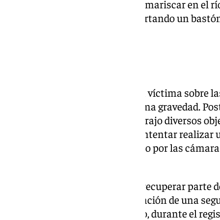
sospechoso, un varón que solía mariscar en el río
entorno del Parque Calderón portando un bastó
agresión.
Agresión violenta
El detenido habría golpeado a la víctima sobre l
provocándole lesiones de extrema gravedad. Po
estado de inconsciencia, le sustrajo diversos ob
presunto autor llegó incluso a intentar realizar 
tarjeta sustraída, siendo grabado por las cámara
bancaria.
La Policía Nacional ha logrado recuperar parte d
también ha procedido a la detención de una se
delito de receptación. Asimismo, durante el regis