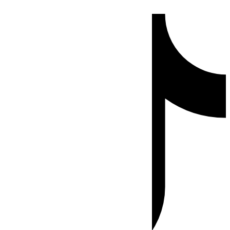
Ir
Tiktok
al
contenido