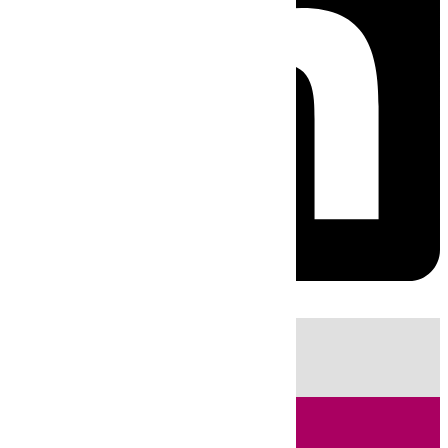
HOY
|
Fútbol
Sucesos
Cádiz
LaLiga
Campo de Gibraltar