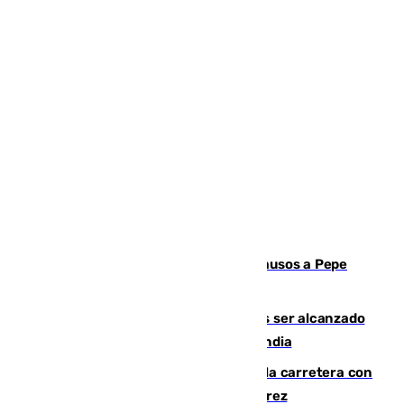
Granada despide con lágrimas y aplausos a Pepe
Habichuela
Un futbolista de 24 años muere tras ser alcanzado
por un rayo durante un partido en Tailandia
Muere un conductor tras salirse de la carretera con
su turismo en la A-480 a la altura de Jerez