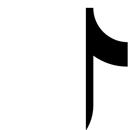
Ir
Tiktok
al
contenido