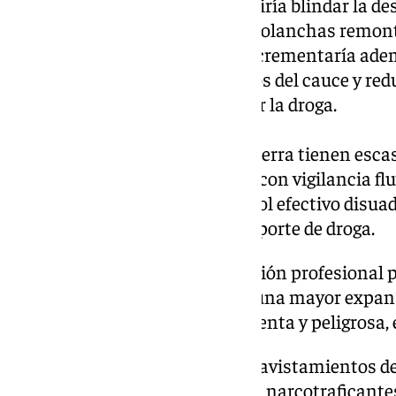
urgente y necesaria, que permitiría blindar la 
Sevilla, impidiendo que las narcolanchas remonte
localidades del interior. Esto incrementaría adem
controlando puntos estratégicos del cauce y redu
narcotraficantes para descargar la droga.
Actualmente, las patrullas en tierra tienen esc
permite la huida, mientras que con vigilancia flu
inmediata. Asimismo, un control efectivo disuadir
Guadalquivir como vía de transporte de droga.
Como medida rápida, la asociación profesional 
comisión de servicio, que evite una mayor expans
delincuencia, cada vez más violenta y peligrosa, e
El aumento de incautaciones y avistamientos de
Guadalquivir demuestra que los narcotraficante