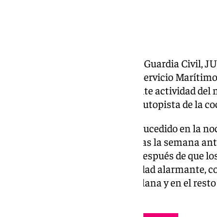
La asociación mayoritaria de la Guardia Civil, JU
Interior la creación del primer Servicio Marítim
en Sevilla, para frenar la creciente actividad del 
Guadalquivir, convertido en la autopista de la co
El choque entre narcolanchas sucedido en la noch
y otras persecuciones registradas la semana ante
Río «reafirman este problema, después de que l
dejado al descubierto esta realidad alarmante,
avistadas en plena capital sevillana y en el resto
desde la asociación.