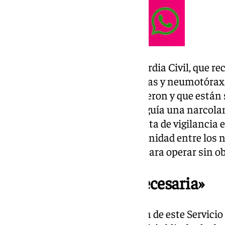
Cabe destacar la labor de la Guardia Civil, que r
los heridos con diversas fracturas y neumotórax
cinco narcotraficantes que huyeron y que están s
patrullera del cuerpo que perseguía una narcolan
desde Cádiz. «
No obstante, la falta de vigilancia 
disparado la sensación de impunidad entre los n
aprovechan la falta de control para operar sin o
«Medida urgente y necesaria»
JUCIL insiste en que la creación de este Servic