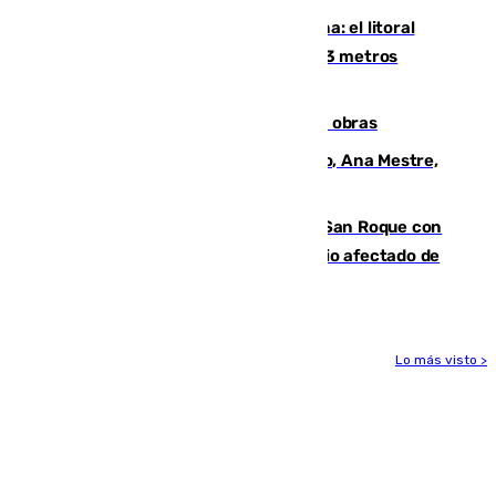
Julio supera a junio en basura marina: el litoral
occidental malagueño recoge más de 33 metros
cúbicos de residuos
El Cádiz se afila ante un Granada en obras
La nueva presidenta del Parlamento, Ana Mestre,
hace parada institucional en Cádiz
Estabilizado el incendio forestal de San Roque con
19 familias aún desalojadas y un domicilio afectado de
gravedad
Lo más visto >
Más noticias
Ver más >