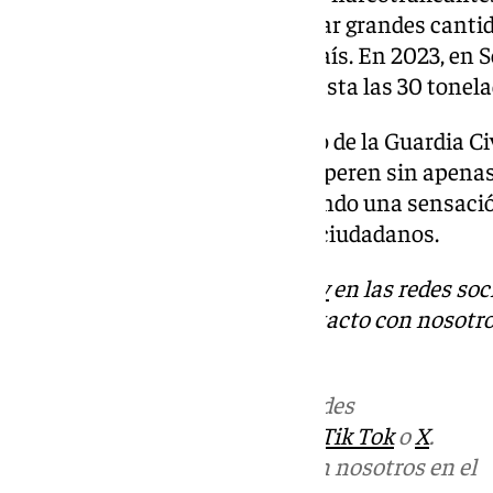
una ruta segura para transportar grandes cantid
atlántica hasta el interior del país. En 2023, en 
cocaína aumentaron un 97% hasta las 30 tonela
La falta de un Servicio Marítimo de la Guardia Ci
permitiendo que estos grupos operen sin apena
índice de criminalidad y generando una sensaci
afectando a la seguridad de los ciudadanos.
Descubre más noticias de
101Tv
en las redes soc
Tok
o
X
. Puedes ponerte en contacto con nosotro
informativos@101tv.es
Más noticias de
101TV
en las redes
sociales:
Instagram
,
Facebook
,
Tik Tok
o
X
.
Puedes ponerte en contacto con nosotros en el