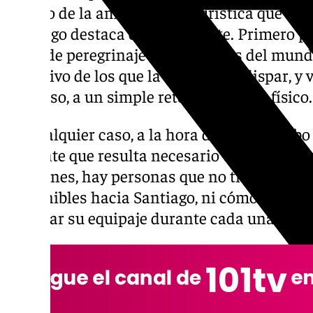
Dentro de la amplia oferta turística que ti
Santiago destaca especialmente. Primero po
rutas de peregrinaje más icónicas del mund
el motivo de los que la realizan es dispar, y
religioso, a un simple reto de carácter físico.
En cualquier caso, a la hora de llevar a cabo
evidente que resulta necesario tener un a
ocasiones, hay personas que no tienen muy 
disponibles hacia Santiago, ni cómo es el pr
manejar su equipaje durante cada una de la