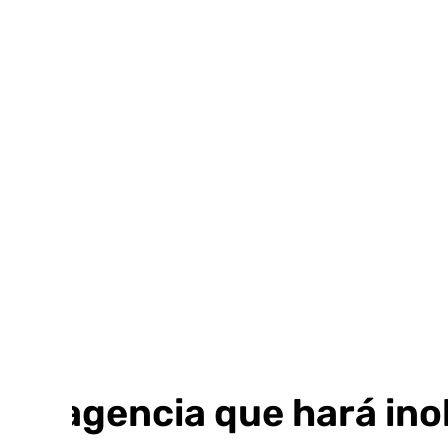
Ir
al
contenido
La agencia que hará ino