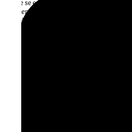
los que se encuentre la comodidad necesari
sus clientes una serie de hoteles, casas rur
las mejores condiciones, tanto si quieren d
como en habitaciones con otros peregrinos.
Transporte de equipaje
Punto muy importante, ya que caminar sin u
espalda puede hacer la ruta mucho más agr
encarga de transportar el equipaje de los p
otro, permitiéndoles despreocuparse de ese
Asistencia total