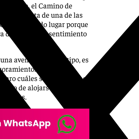
ene España, el Camino de
rque se trata de una de las
o, y en segundo lugar porque
 va desde el puro sentimiento
 una aventura de este tipo, es
sesoramiento. En muchas
claro cuáles son los caminos
oceso de alojarse, comer o
s etapas.