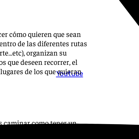
ecer cómo quieren que sean
dentro de las diferentes rutas
rte…etc), organizan su
os que deseen recorrer, el
lugares de los que quieran
Youtube
es caminar como tener un
rio acceder a alojamientos en