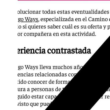
Para solucionar todas estas eventualidades
Santiago Ways
, especializada en el Camino
leyendo si quieres saber cuál es su oferta y
tu mejor compañera en esta actividad.
Experiencia contrastada
Santiago Ways lleva muchos años trabajan
experiencias relacionadas con el Camino de
permitido conocer de forma perfecta cada de
cobertura a personas de todos los lugares 
conseguido estar capacitados para ofrcer re
imprevisto que pueda ocurrir.