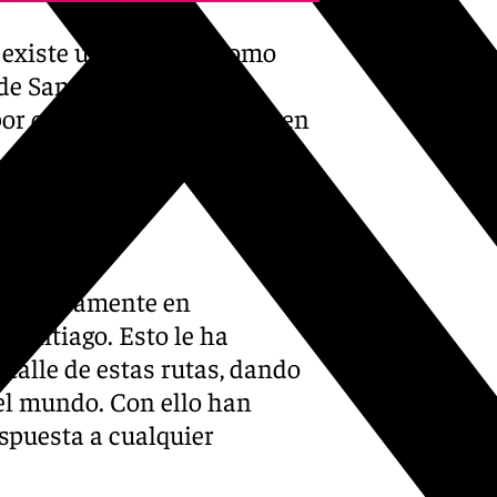
 existe una agencia como
 de Santiago. Continúa
 por qué puede convertirse en
do únicamente en
 Santiago. Esto le ha
talle de estas rutas, dando
del mundo. Con ello han
spuesta a cualquier