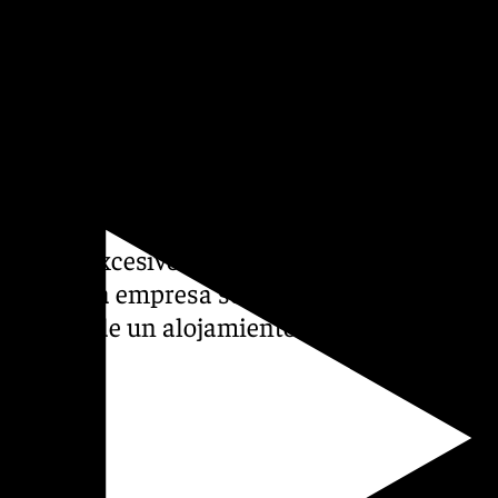
a. Santiago Ways presenta a
ales y hostales donde tendrán
ormir de forma individual,
n peso excesivo en la
adable. La empresa se
eregrinos de un alojamiento a
 asunto.