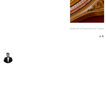
El nuevo camarín de la Esperanza de Triana.
A. R.
Alberto Romera
viernes, 29 mayo 2026, 14:27
Compartir: