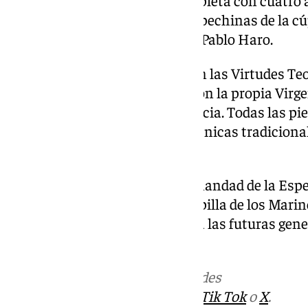
El conjunto escultórico se completa con cuatro a
Encarnación Hurtado para las pechinas de la cú
José Carlos Ligero y dorados de Pablo Haro.
Las composiciones representan las Virtudes Teol
identificándose la Esperanza con la propia Vir
Torre de Marfil y Espejo de Justicia. Todas las p
de cedro y policromadas con técnicas tradicionale
quilates.
Con esta inauguración, la Hermandad de la Espe
el patrimonio artístico de la Capilla de los Mari
legado devocional pensado para las futuras gen
devotos.
Más noticias de
101TV
en las redes
sociales:
Instagram
,
Facebook
,
Tik Tok
o
X
.