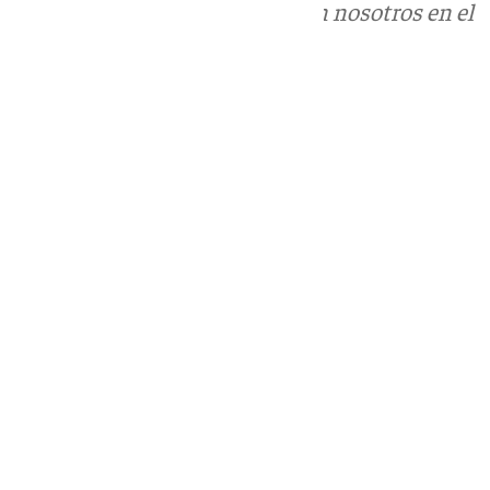
Puedes ponerte en contacto con nosotros en el
correo
informativos@101tv.es
Tags:
Esperanza de Triana
Últimas noticias