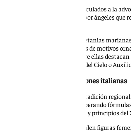
También figuran elementos vinculados a la advo
ancla y el salvavidas, portados por ángeles que 
del conjunto.
Las zonas laterales muestran letanías mariana
figuras alegóricas acompañadas de motivos orn
Renacimiento y el Barroco. Entre ellas destaca
Mística, Torre de David, Puerta del Cielo o Auxilio
Cerámica trianera y evocaciones italianas
La parte cerámica combina la tradición regional
del Quattrocento italiano, recuperando fórmula
la Sevilla de finales del siglo XIX y principios del
En el fondo del camarín sobresalen figuras fem