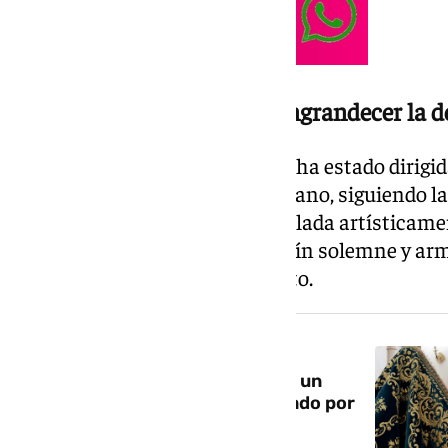
Un espacio diseñado para engrandecer la d
La intervención arquitectónica ha estado dirigid
Gómez de Terreros y Rafael Galiano, siguiendo la
Ignacio Sánchez Rico y desarrollada artísticame
Reyes. El resultado es un camarín solemne y a
monumentalidad y recogimiento.
NOTICIA RELACIONADA
La Esperanza de Triana estrena un
nuevo manto de camarín diseñado por
Gonzalo Navarro