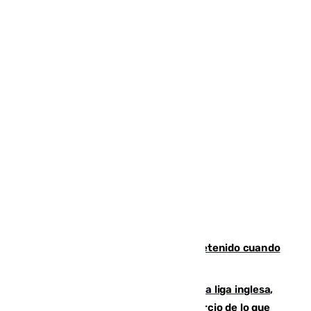
Mata a su expareja en Murcia y es detenido cuando
huía hacia Granada
El Boreham Wood, equipo de la quinta liga inglesa,
rechaza una oferta equivalente a un tercio de lo que