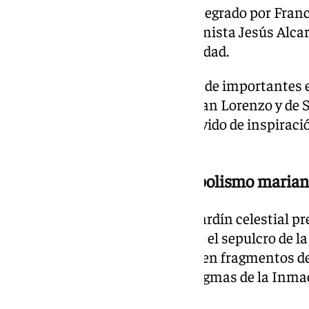
a cabo por el Taller Daroal —integrado por Fran
Romero Alonso— junto al ceramista Jesús Alcara
asesoría artística de la Hermandad.
Las referencias visuales parten de importantes e
especialmente de la iglesia de San Lorenzo y de 
programas decorativos han servido de inspiració
camarín.
Una cúpula cargada de simbolismo maria
En la cúpula se representa un jardín celestial pr
con el anagrama de María sobre el sepulcro de l
grupos de ángeles que reproducen fragmentos del
«Magnificat», aludiendo a los dogmas de la Inm
Asunción.