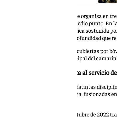
El espacio, de planta alargada, se organiza en t
mediante pilastras y arcos de medio punto. En la
bajo una destacada cúpula elíptica sostenida po
una sensación de amplitud y profundidad que rea
Las estancias laterales quedan cubiertas por bóv
transición hacia el núcleo principal del camarín
Pintura, cerámica y escultura al servicio de 
La decoración interior integra distintas discipl
mural, talla, escultura y cerámica, fusionadas e
profundamente mariano.
Los trabajos comenzaron en octubre de 2022 tra