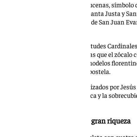
acompañan una cartela con azucenas, símbolo d
aparecen representaciones de Santa Justa y Sant
ceramistas, así como imágenes de San Juan Eva
Magdalena.
Las pilastras incorporan las Virtudes Cardinale
Justicia y Templanza— mientras que el zócalo 
ángeles músicos inspirado en modelos florentinos
la Catedral de Santiago de Compostela.
Todos los azulejos han sido realizados por Jesú
tradicionales como la cuerda seca y la sobrecubi
cromática y volumétrica.
Un programa escultórico de gran riqueza