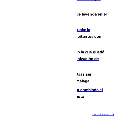
vale el club por un jugador
La familia Hernangómez: un legado de leyenda en el
mundo del baloncesto
Nuevo récord de población en Andalucía: la
comunidad supera los 8,7 millones de habitantes con
una alta tasa de extranjeros
Agrede sexualmente a una mujer con la que quedó
por Instagram: dos años prisión e indemnización de
9.000 euros
Un turista de 17 años, hospitalizado tras ser
atropellado a propósito en el Centro de Málaga
De bocadillos a lentejas y pollo: así ha cambiado el
menú de los militares desplegados en Ceuta
Lo más visto >