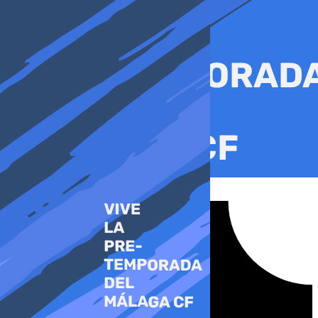
Ir
al
contenido
Tiktok