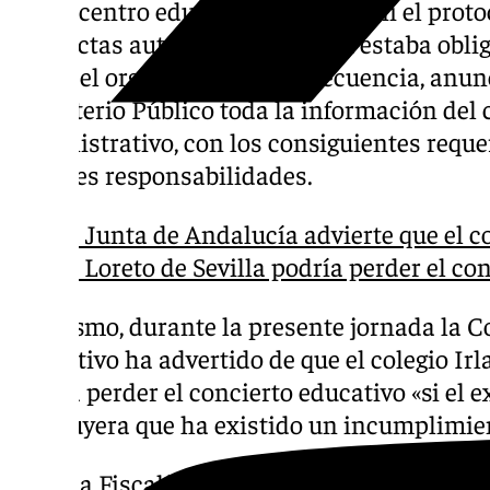
que el centro educativo no activó ni el prot
conductas autolíticas, como así estaba obli
según el organismo. En consecuencia, anunc
Ministerio Público toda la información del 
administrativo, con los consiguientes reque
posibles responsabilidades.
La Junta de Andalucía advierte que el co
de Loreto de Sevilla podría perder el co
Asimismo, durante la presente jornada la C
Educativo ha advertido de que el colegio Irl
podría perder el concierto educativo «si el 
concluyera que ha existido un incumplimie
«Será la Fiscalía la que determine la posibl