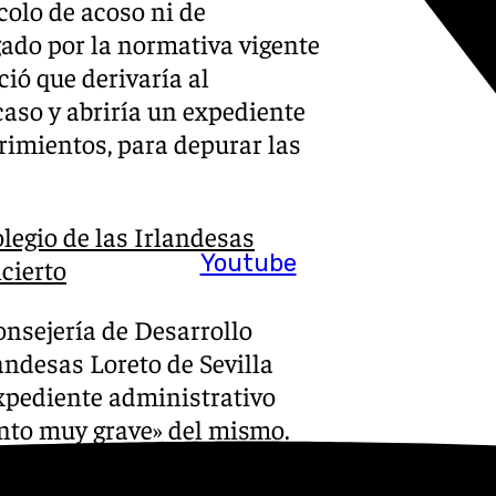
ocolo de acoso ni de
gado por la normativa vigente
ió que derivaría al
caso y abriría un expediente
rimientos, para depurar las
legio de las Irlandesas
Youtube
ncierto
onsejería de Desarrollo
andesas Loreto de Sevilla
expediente administrativo
nto muy grave» del mismo.
es responsabilidades, así