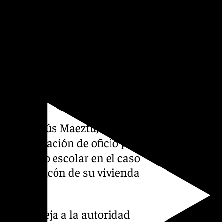
be actuar depurando las
 a los requerimientos
 de ahí, en el caso de que el
a existido un
 podría determinar su
do a Europa Press fuentes de
daluz, Jesús Maeztu,
 investigación de oficio para
tra acoso escolar en el caso
esde el balcón de su vivienda
ado la queja a la autoridad