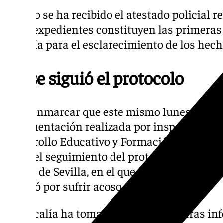
Aún no se ha recibido el atestado policial re
estos expedientes constituyen las primera
Fiscalía para el esclarecimiento de los hech
No se siguió el protocolo
Cabe enmarcar que este mismo lunes el Mini
documentación realizada por inspección edu
Desarrollo Educativo y Formación Profesion
sobre el seguimiento del protocolo por acos
Loreto de Sevilla, en el que estudiaba la m
suicidó por sufrir acoso escolar.
La Fiscalía ha tomado esta decisión tras i