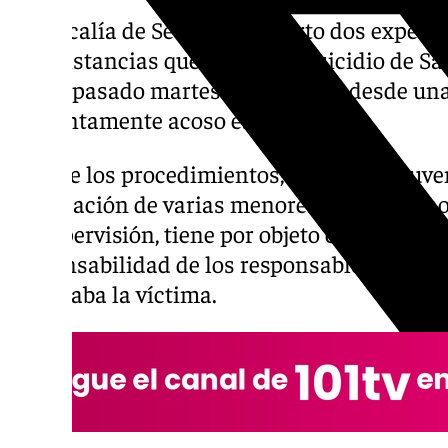
La Fiscalía de Sevilla ha abierto dos expedi
circunstancias que rodean el suicidio de S
que el pasado martes se precipitó desde una
presuntamente acoso escolar.
Uno de los procedimientos, de reforma juveni
implicación de varias menores en los hecho
de supervisión, tiene por objeto evaluar la a
responsabilidad de los responsables del cen
estudiaba la víctima.