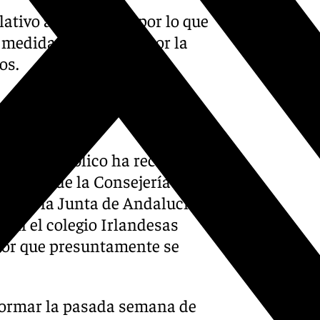
lativo a lo ocurrido por lo que
s medidas adoptadas por la
os.
sterio Público ha recibido la
cativa de la Consejería de
al de la Junta de Andalucía
o en el colegio Irlandesas
enor que presuntamente se
nformar la pasada semana de