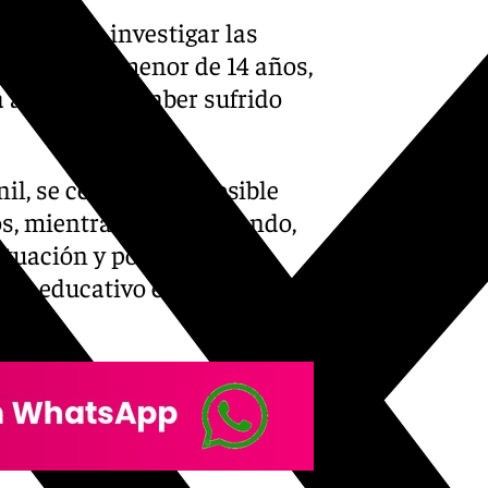
entes para investigar las
andra Peña, menor de 14 años,
 azotea tras haber sufrido
l, se centra en la posible
s, mientras que el segundo,
ctuación y posible
tro educativo en el que