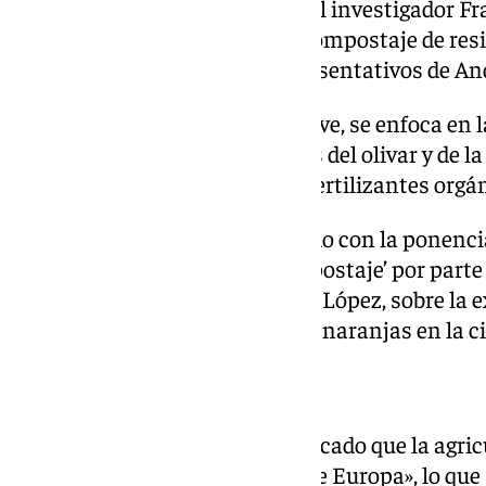
‘CompostAnd’, coordinado por el investigador Fran
enfoca en la reutilización y el compostaje de res
extensivos y frutales más representativos de An
Por otro lado, el proyecto Gasolive, se enfoca e
de gasificación de subproductos del olivar y de la
para la obtención de energía y fertilizantes orgá
La actividad también ha contado con la ponenci
circular: naranja, biogás y compostaje’ por parte 
ambiente de Emasesa, Benigno López, sobre la e
municipal en la tratamiento de naranjas en la ci
Retos del sector agrícola
De este modo, la Junta ha destacado que la agric
más productivas y avanzadas de Europa», lo que 