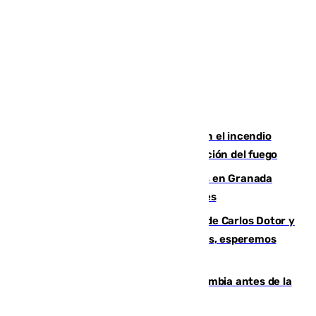
Activado el nivel 2 de emergencia en el incendio
forestal de Niebla por la compleja evolución del fuego
Controlado un incendio de rastrojos en Granada
junto a la autovía y al Callejón de Nogales
Juanfran Funes, sobre las lesiones de Carlos Dotor y
Fernando Calero: “Estamos preocupados, esperemos
que no sea nada”
Felipe VI refuerza los lazos con Colombia antes de la
llegada del nuevo presidente