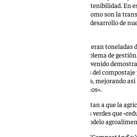
sector vaya de la mano de la sostenibilidad. En e
abordar dos retos estratégicos como son la tran
agrícolas en recursos útiles y el desarrollo de n
renovable.
Cada año, las explotaciones generan toneladas d
muchos casos, suponen un problema de gestión.
proyectos de investigación han venido demostr
ser «una fuente de valor a través del compostaje
orgánica y nutrientes esenciales, mejorando así s
dependencia de insumos externos».
Por otro lado, los expertos apuntan a que la agr
en el desarrollo de combustibles verdes que «red
contribuyan a desarrollar un modelo agroaliment
En este contexto, los proyectos ‘CompostAnd’ y ‘