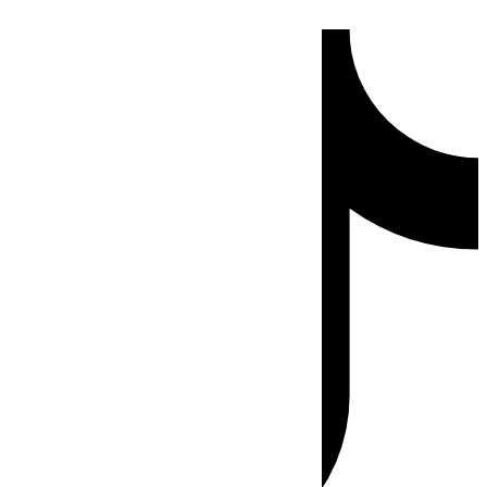
Ir
Tiktok
al
contenido