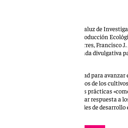
La presidenta del Instituto Andaluz de Investig
Pesquera, Alimentaria y de la Producción Ecológic
director del centro Ifapa Las Torres, Francisco 
Alcalá del Río (Sevilla) una jornada divulgativa p
de las explotaciones agrícolas.
Esta jornada es «una oportunidad para avanzar en
compostaje de residuos orgánicos de los cultivo
destacando el potencial de estas prácticas «como
fertilizantes e insumos y para dar respuesta a l
generando además oportunidades de desarrollo
rurales».