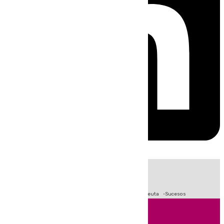
HOY
|
Fútbol
Primera División
LaLiga
Crisis Migratoria en Ceuta
Sucesos