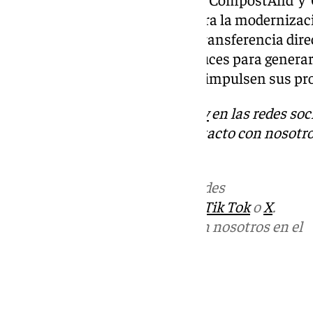
como líneas de trabajo clave para la modernizaci
en Andalucía. El objetivo es la transferencia dir
agricultores y ganaderos andaluces para generar
competitivas y sostenibles que impulsen sus pr
Descubre más noticias de
101Tv
en las redes soc
Tok
o
X
. Puedes ponerte en contacto con nosotro
informativos@101tv.es
Más noticias de
101TV
en las redes
sociales:
Instagram
,
Facebook
,
Tik Tok
o
X
.
Puedes ponerte en contacto con nosotros en el
correo
informativos@101tv.es
Tags: