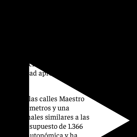
s Jardines del Valle, antes de
.
evas estaciones que
blico. La estación Macarena
, en un espacio condicionado
oximidad de la Muralla de la
s, una anchura superior a
a profundidad aproximada de
ará entre las calles Maestro
tud de 116 metros y una
as funcionales similares a las
con un presupuesto de 1.366
estatal y autonómica y ha