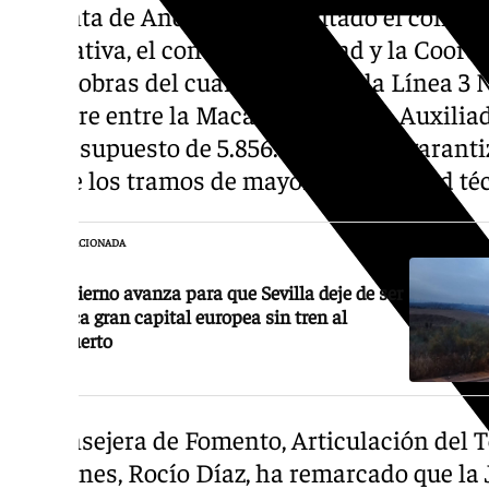
La Junta de Andalucía ha licitado el contrat
facultativa, el control de Calidad y la Coor
de las obras del cuarto tramo de la Línea 3 N
discurre entre la Macarena y María Auxiliad
un presupuesto de 5.856.592 euros y garanti
uno de los tramos de mayor complejidad téc
NOTICIA RELACIONADA
El Gobierno avanza para que Sevilla deje de ser
la única gran capital europea sin tren al
aeropuerto
La consejera de Fomento, Articulación del T
funciones, Rocío Díaz, ha remarcado que la