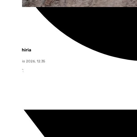
África Okhiria
jueves, 9 julio 2026, 12:35
Compartir: