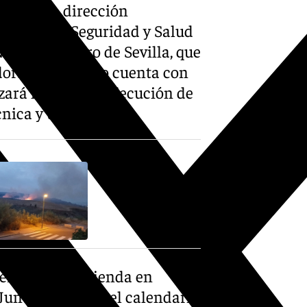
o para la dirección
dinación de Seguridad y Salud
orte del Metro de Sevilla, que
ora. El contrato cuenta con
zará la correcta ejecución de
nica y urbanística.
erritorio y Vivienda en
 Junta mantiene el calendario