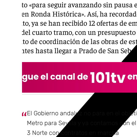
previsto «para seguir avanzando sin pausa e
Norte en Ronda Histórica». Así, ha recorda
contrato, ya se han recibido 12 ofertas de e
obras del cuarto tramo, con un presupuesto 
contrato de coordinación de las obras de es
siguientes hasta llegar a Prado de San Sebas
El Gobierno andaluz no para en el objet
Metro para Sevilla y ya contamos con el
3 Norte con contratos en marcha