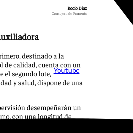
Rocío Díaz
Consejera de Fomento
Auxiliadora
primero, destinado a la
ol de calidad, cuenta con un
Youtube
e el segundo lote,
idad y salud, dispone de una
supervisión desempeñarán un
ramo, con una longitud de
ado por la Ronda Histórica,