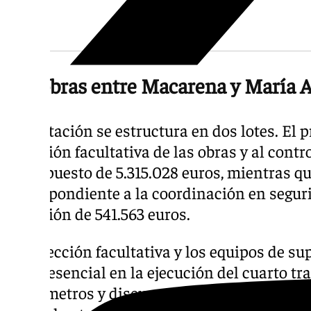
Las obras entre Macarena y María 
La licitación se estructura en dos lotes. El 
dirección facultativa de las obras y al contr
presupuesto de 5.315.028 euros, mientras qu
correspondiente a la coordinación en segur
inversión de 541.563 euros.
La dirección facultativa y los equipos de 
papel esencial en la ejecución del cuarto t
1.064 metros y discurre íntegramente soterr