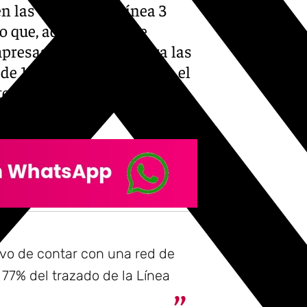
n las obras de la Línea 3
do que, además de este
mpresas interesadas para las
de 164 millones, así como el
te cuarto tramo con los
tián.
ivo de contar con una red de
 77% del trazado de la Línea