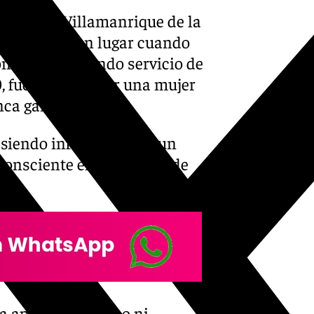
hombre en Villamanrique de la
chos tuvieron lugar cuando
ontraba prestando servicio de
, fue alertada por una mujer
inca ganadera.
, siendo informada que un
nsciente en el interior de
na apenas sin pulso ni