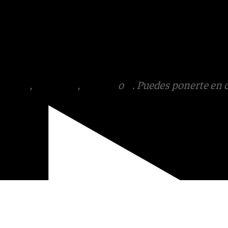
s
 Puedes ponerte en contacto
v.es
tagram
,
Facebook
,
Tik Tok
o
X
. Puedes ponerte en 