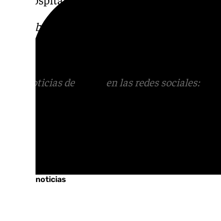
Descubre más noticias de 101TV en las rede
sociales:
Instagram
,
Facebook
,
Tik Tok
o
X
.
con nosotros en el correo
informativos@101t
Más noticias de
101TV
en las redes sociales:
Ins
correo
informativos@101tv.es
Tags:
Sucesos
Últimas noticias