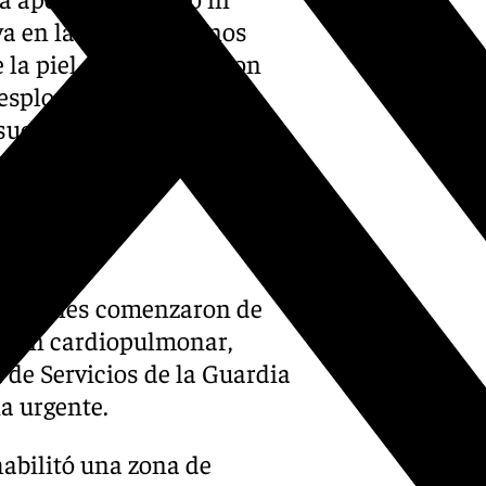
a en la cabeza y signos
 la piel. Según relataron
desplomarse, el hombre
 suelo y golpeándose
ias civiles comenzaron de
ción cardiopulmonar,
 de Servicios de la Guardia
ia urgente.
abilitó una zona de