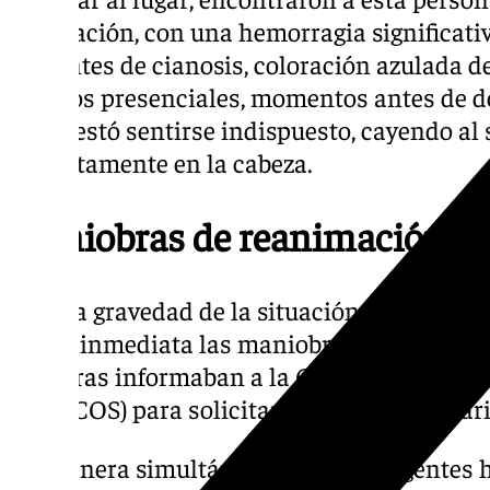
respiración, con una hemorragia significativ
evidentes de cianosis, coloración azulada de
testigos presenciales, momentos antes de 
manifestó sentirse indispuesto, cayendo al
violentamente en la cabeza.
Maniobras de reanimación
Ante la gravedad de la situación, los guard
forma inmediata las maniobras de reanima
mientras informaban a la Central Operativa
Civil (COS) para solicitar asistencia sanitar
De manera simultánea, uno de los agentes h