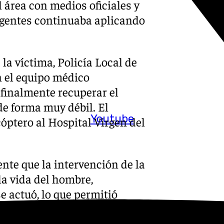
l área con medios oficiales y
 agentes continuaba aplicando
a víctima, Policía Local de
n el equipo médico
finalmente recuperar el
de forma muy débil. El
Youtube
óptero al Hospital Virgen del
nte que la intervención de la
la vida del hombre,
se actuó, lo que permitió
legada. El paciente permanece