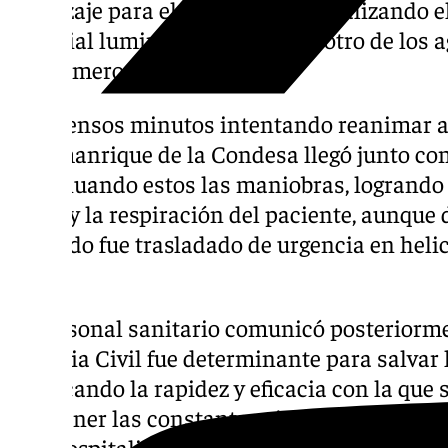
aterrizaje para el helicóptero, señalizando e
material luminoso, mientras el otro de los
los primeros auxilios.
Tras tensos minutos intentando reanimar a l
Villamanrique de la Condesa llegó junto co
continuando estos las maniobras, logrando 
pulso y la respiración del paciente, aunque 
afectado fue trasladado de urgencia en helic
Rocío.
El personal sanitario comunicó posteriorme
Guardia Civil fue determinante para salvar 
destacando la rapidez y eficacia con la que 
mantener las constantes vitales hasta su l
aún hospitalizado.