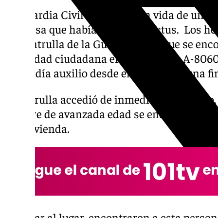
La Guardia Civil ha salvado la vida de un 
Condesa que había sufrido un ictus. Los he
una patrulla de la Guardia Civil, que se enc
seguridad ciudadana en la carretera A-8060
que pedía auxilio desde el interior de una f
La patrulla accedió de inmediato al recinto
hombre de avanzada edad se encontraba inco
una vivienda.
Al llegar al lugar, encontraron a esta perso