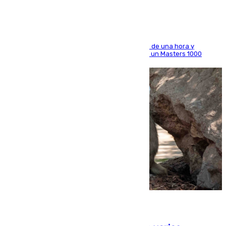
El madrileño arrolla al neerlandés en poco más de una hora y
alcanza por primera vez los cuartos de final de un Masters 1000
09.08.2026