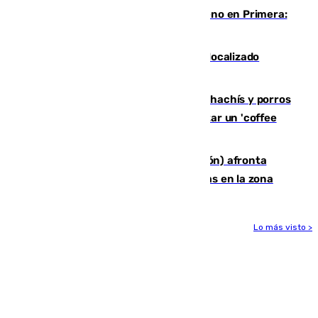
Las ganas de Larrubia ante su estreno en Primera:
"En busca de más sueños"
Muere un joven de 21 años tras ser localizado
inconsciente en una piscina de El Palo
Cae una red que vendía marihuana, hachís y porros
en Marbella: cinco detenidos por regentar un 'coffee
shop'
El incendio forestal de Tírig (Castellón) afronta
horas claves ante el riesgo de tormentas en la zona
Lo más visto >
Más noticias
Ver más >