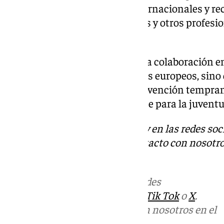
formaciones, intercambios internacionales y rec
trabajadores juveniles, docentes y otros profesi
en situación de vulnerabilidad.
Este proyecto no solo refuerza la colaboración en
instituciones de distintos países europeos, sino
papel de la creatividad y la intervención tempra
futuro más saludable y resiliente para la juvent
Descubre más noticias de 101Tv en las redes soc
Tok
o
X
. Puedes ponerte en contacto con nosotro
informativos@101tv.es
Más noticias de
101TV
en las redes
sociales:
Instagram
,
Facebook
,
Tik Tok
o
X
.
Puedes ponerte en contacto con nosotros en el
correo
informativos@101tv.es