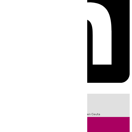
HOY
|
Sucesos
Incendios
Fútbol
LaLiga
Crisis Migratoria en Ceuta