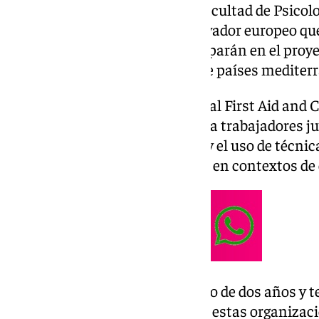
Un equipo perteneciente a la Facultad de Psicolo
se ha unido a un proyecto innovador europeo qu
la salud mental infantil. Participarán en el proy
como Ucrania y asociaciones de países mediterr
El programa PACT (Psychological First Aid and C
por Erasmus+, busca capacitar a trabajadores juv
primeros auxilios psicológicos y el uso de técnic
bienestar emocional de jóvenes en contextos de c
El PACT se desarrollará a lo largo de dos años y t
salud mental de los jóvenes por estas organizaci