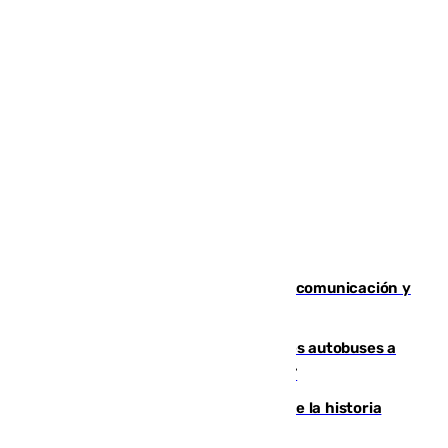
Fallece Carlos Telmo, histórico de la comunicación y
de las relaciones públicas en Sevilla
Málaga destinará 34 nuevos grandes autobuses a
las líneas de mayor ocupación de la EMT
El segundo mes de julio más cálido de la historia
intensifica los incendios en Europa