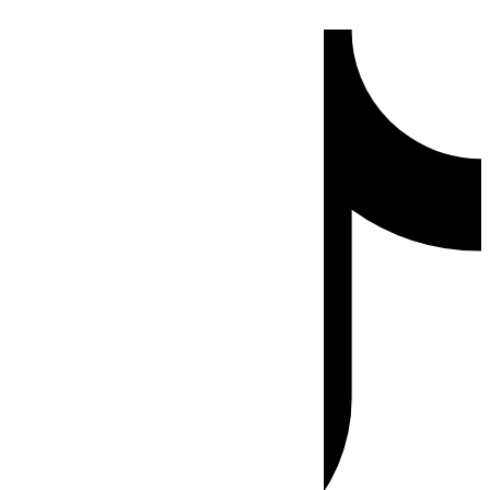
Ir
Tiktok
al
contenido