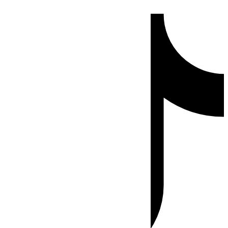
Ir
Tiktok
al
contenido