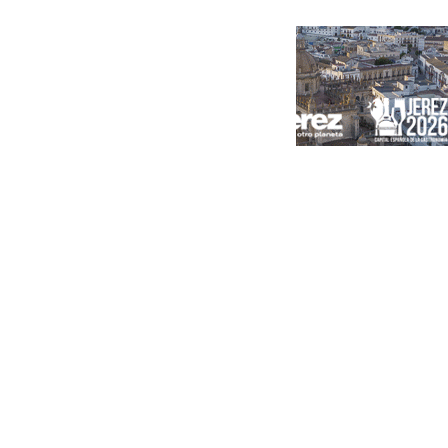
Portada
Andalucía
Sevilla
Málaga
Granada
España
Internacional
Economía