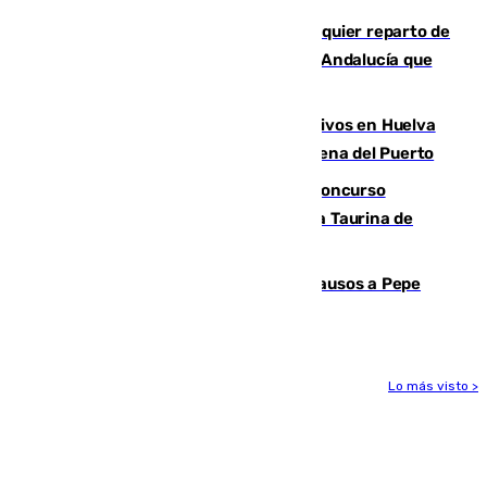
Gavira avisa que Vox bloqueará cualquier reparto de
menores no acompañados de Ceuta en Andalucía que
proponga Sánchez
El Infoca mantiene más de 30 efectivos en Huelva
por el quinto incendio en 15 días en Lucena del Puerto
La adrenalina y las acrobacias del Concurso
Nacional de Recortadores abren la Feria Taurina de
Málaga
Granada despide con lágrimas y aplausos a Pepe
Habichuela
Lo más visto >
Más noticias