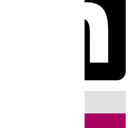
HOY
|
Fútbol
Sucesos
Cádiz
LaLiga
Feria de Málaga