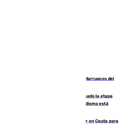
Podemos y Sumar piden expulsar a Marruecos del
Mundial de 2030 tras la crisis de Ceuta
El malagueño Brahim afronta ilusionado la etapa
con Mourinho y considera que "el madridismo está
contento con mi fútbol"
El Gobierno activa un centro escolar en Ceuta para
acoger a menores migrantes