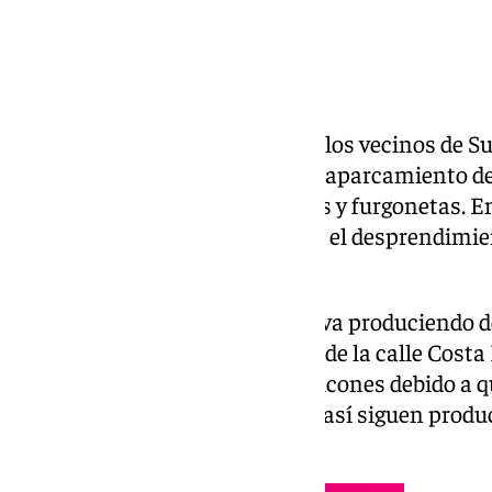
Un nuevo problema denuncian los vecinos de Su
estrechez de las calles, unido al aparcamiento 
dificulta el paso de los camiones y furgonetas. E
vehículos voluminosos provoca el desprendimien
las casas.
Esta es una situación que se lleva produciendo d
casas de los números 7, 9 y el 11 de la calle Cost
desprendimientos en los los balcones debido a q
arreglaron y elevaron, pero aun así siguen produ
directamente.