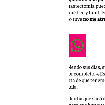
ha avanzado. Actualmente, la mastectomía puede
cambiado mucho en el proceso médico y también 
cáncer como antes. Cuando yo lo tuve
no me atre
ocultaba un poco», recuerda.
El cáncer atravesó su vida rompiendo sus días, s
pero también a ella la cambió por completo. «¿Es
que llegar algo para darnos cuenta de que tene
manera
?», expresa María del Águila.
Su sonrisa refleja la garra y la valentía que sac
Asegura que el proceso es duro, pero que hay qu