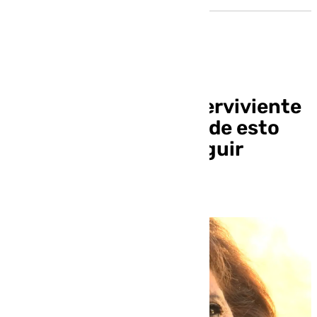
María del Águila, superviviente
de cáncer: «Después de esto
hay vida y hay que seguir
luchando