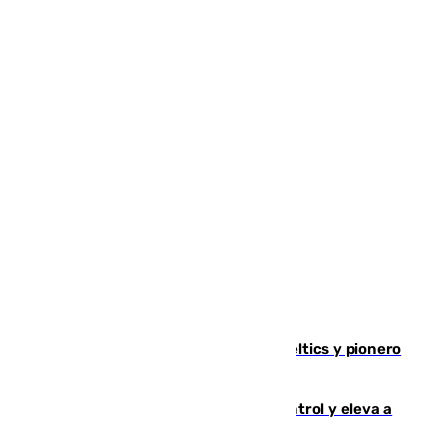
Muere Don Nelson, leyenda de los Celtics y pionero
desde el banquillo de la NBA
El incendio de Niebla avanza sin control y eleva a
8.000 las hectáreas afectadas