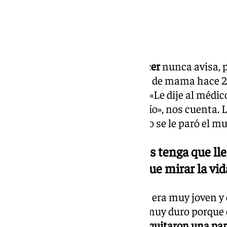
Inesperado y silencioso. El
cáncer
nunca avisa, p
María del Águila
padeció cáncer de mama hace 22
vez que escuchó el
diagnóstico
: «Le dije al médi
diagnóstico, que ese no era el mío», nos cuenta. 
reconoce que en aquel momento se le paró el m
«¿Es posible que a veces nos tenga que ll
de que tenemos que mirar la vid
El cáncer arrasó su vida cuando era muy joven y
«Cuando me operé para mí fue muy duro porque e
tiempo, me mastomizaron,
me quitaron una par