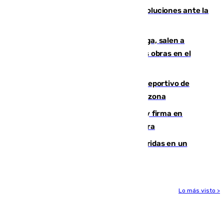
Más de 15.000 ceutíes claman por soluciones ante la
crisis migratoria
Los vecinos de Pedregalejo en Málaga, salen a
protestar en contra del resultado de las obras en el
paseo marítimo
Un incendio en un local del puerto deportivo de
Fuengirola genera una gran susto en la zona
Daniel Mérida derriba a Griekspoor y firma en
Montreal el mejor resultado de su carrera
Dos personas mueren y tres son heridas en un
accidente de tráfico en Utrera
Lo más visto >
Más noticias