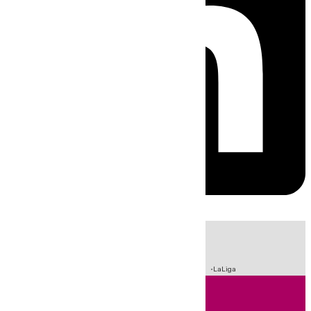
HOY
|
Incendios
Sucesos
Crisis Migratoria en Ceuta
Fútbol
LaLiga