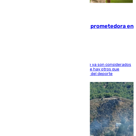
09.08.2026
El año 2007, una generación muy prometedora en
el mundo del fútbol
Hay varios jugadores de la nueva 'camada' que ya son considerados
estrellas como Lamine Yamal o Cubarsí, aunque hay otros que
apuntan a que podrán llegar marcar la historia del deporte