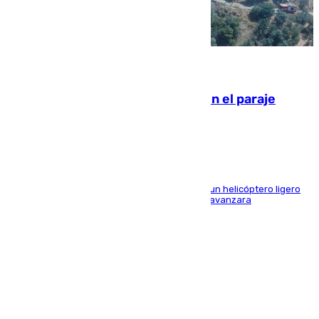
09.08.2026
Extinguido un incendio forestal en el paraje
Monte de la Tortuga de Málaga
El Plan Infoca movilizó a medios terrestres y a un helicóptero ligero
para contener las llamas y evitar que el fuego avanzara