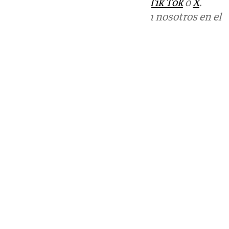
sociales:
Instagram
,
Facebook
,
Tik Tok
o
X
.
Puedes ponerte en contacto con nosotros en el
correo
informativos@101tv.es
Tags:
Últimas noticias