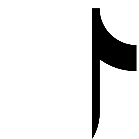
Ir
Tiktok
al
contenido