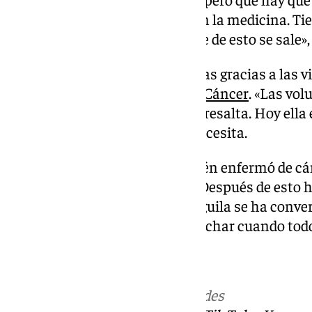
que tengan mucha confianza en la medicina. Ti
cuidarse. Tienen que pensar que de esto se sale»,
María del Águila recuperó fuerzas gracias a las v
Asociación Española Contra el Cáncer
. «Las vo
encuentras una vez en la vida», resalta. Hoy ella
dan todo por apoyar al que lo necesita.
A su lado, su marido, que también enfermó de cán
Nunca le ha soltado la mano
. «Después de esto h
luchando», recalca. María del Águila se ha conve
que cualquiera necesitaría escuchar cuando todo
101tv.es
Más noticias de
101TV
en las redes