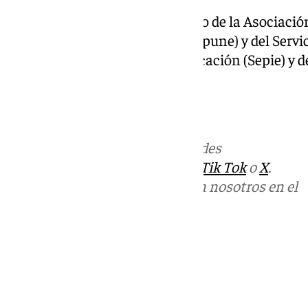
Además, este centro es miembro de la Asociació
Norteamericanos en España (Apune) y del Servic
Internacionalización de la Educación (Sepie) y 
del Instituto Cervantes.
101tv.es
Más noticias de
101TV
en las redes
sociales:
Instagram
,
Facebook
,
Tik Tok
o
X
.
Puedes ponerte en contacto con nosotros en el
correo
informativos@101tv.es
Tags:
Últimas noticias