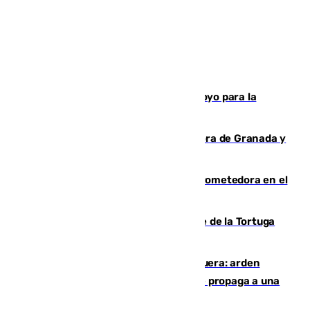
Venezuela agradece a España su apoyo para la
reconstrucción tras los terremotos
Arde un coche en el Puerto de la Mora de Granada y
provoca un incendio forestal
El año 2007, una generación muy prometedora en el
mundo del fútbol
Incendio forestal en el paraje Monte de la Tortuga
de Málaga
Incendio en un vertedero de Antequera: arden
chatarra, muebles y palets y el fuego se propaga a una
zona de monte