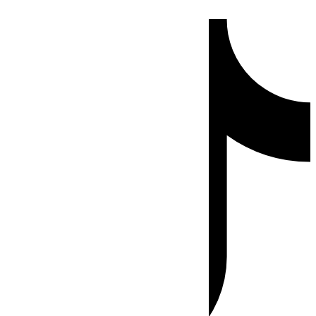
Ir
Tiktok
al
contenido