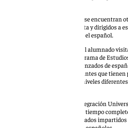
española.
Además, entre la oferta del CUI se encuentran 
española, con una duración corta y dirigidos a e
desean aprender o perfeccionar el español.
De este modo, la mayor parte del alumnado visit
ahora comienza cursará el Programa de Estudios
programa que ofrece cursos avanzados de españo
necesidades de aquellos estudiantes que tienen
impartiendo las clases en seis niveles diferentes
inglés.
Por su parte, el Programa de Integración Univers
semestre con dos estudiantes a tiempo complet
asignaturas ordinarias de los grados impartidos 
regulares con otros estudiantes españoles.