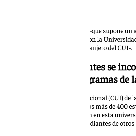
Según la Institución, esta cifra –que supone un
número de alumnos que visitaron la Universidad
programas para alumnado extranjero del CUI».
es
Más de 400 estudiantes se inco
a programas de 
El Centro Universitario Internacional (CUI) de l
(UPO)
ha dado la bienvenida a los más de 400 es
semestre de primavera cursarán en esta univers
que ofrece este centro para estudiantes de otros
España.