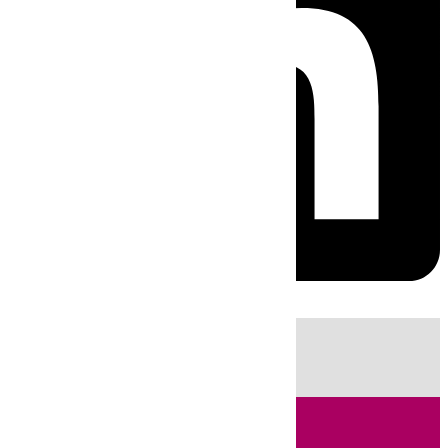
HOY
|
Incendios
Sucesos
Fútbol
LaLiga
Huelva