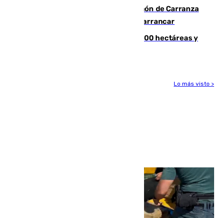
Las Palmas conquista el Trofeo Ramón de Carranza
y somete a un Cádiz que no termina de arrancar
El incendio de Niebla alcanza las 8.000 hectáreas y
mantiene desalojadas a 474 personas
Lo más visto >
Más noticias
Ver más >