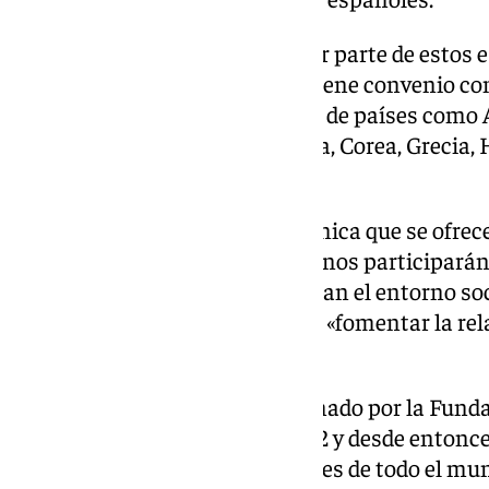
Según el país de origen, la mayor parte de estos
Estados Unidos, donde el CUI tiene convenio con
aunque también hay alumnado de países como 
Italia, Bahamas, Bulgaria, China, Corea, Grecia
Turquía.
Además de la formación académica que se ofrece
los próximos meses estos alumnos participarán
desde el centro para que conozcan el entorno soci
Andalucía, y con las que podrán «fomentar la rel
UPO».
En contexto, el CUI está gestionado por la Fund
Olavide, se fundó en el año 2002 y desde entonce
programas abiertos a estudiantes de todo el mu