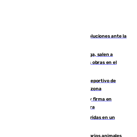
Más de 15.000 ceutíes claman por soluciones ante la
crisis migratoria
Los vecinos de Pedregalejo en Málaga, salen a
protestar en contra del resultado de las obras en el
paseo marítimo
Un incendio en un local del puerto deportivo de
Fuengirola genera una gran susto en la zona
Daniel Mérida derriba a Griekspoor y firma en
Montreal el mejor resultado de su carrera
Dos personas mueren y tres son heridas en un
accidente de tráfico en Utrera
Estudiarán el comportamiento de varios animales