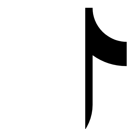
Ir
Tiktok
al
contenido