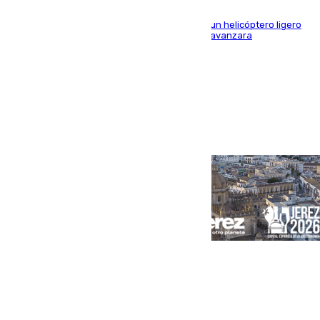
El Plan Infoca movilizó a medios terrestres y a un helicóptero ligero
para contener las llamas y evitar que el fuego avanzara
Portada
Andalucía
Sevilla