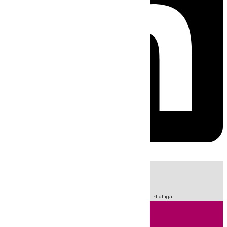
HOY
|
Incendios
Sucesos
Crisis Migratoria en Ceuta
Fútbol
LaLiga