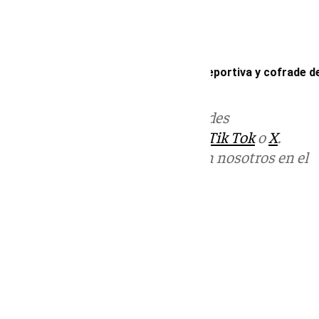
Mira Sevilla | La vida social, cultural, deportiva y cofrade d
Más noticias de
101TV
en las redes
sociales:
Instagram
,
Facebook
,
Tik Tok
o
X
.
Puedes ponerte en contacto con nosotros en el
correo
informativos@101tv.es
Tags:
Mira Sevilla
Últimas noticias