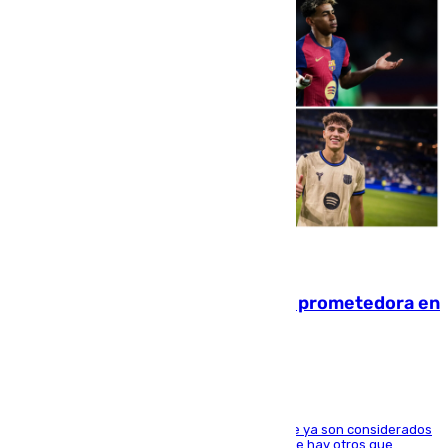
09.08.2026
El año 2007, una generación muy prometedora en
el mundo del fútbol
Hay varios jugadores de la nueva 'camada' que ya son considerados
estrellas como Lamine Yamal o Cubarsí, aunque hay otros que