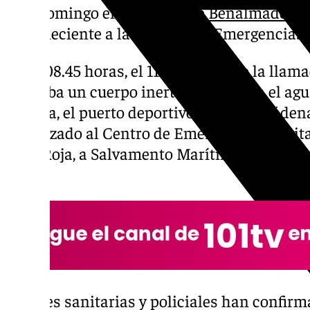
este domingo en el puerto de
Benalmádena
perteneciente a la Agencia de Emergencias 
A las 08.45 horas, el 112 ha recibido la llam
divisaba un cuerpo inerte flotando en el agu
Marina, el puerto deportivo de Benalmádena
movilizado al Centro de Emergencias Sanitari
Cruz Roja, a Salvamento Marítimo, a la Polic
Local.
Fuentes sanitarias y policiales han confirm