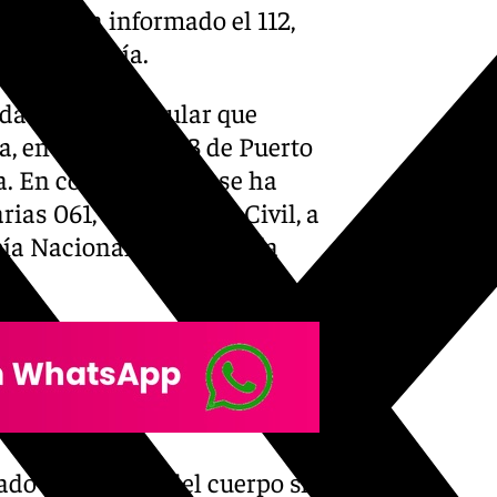
, según ha informado el 112,
de Andalucía.
ada de un particular que
a, en el pantalán 3 de Puerto
. En consecuencia, se ha
as 061, a la Guardia Civil, a
ía Nacional y a la Policía
ado el hallazgo del cuerpo sin