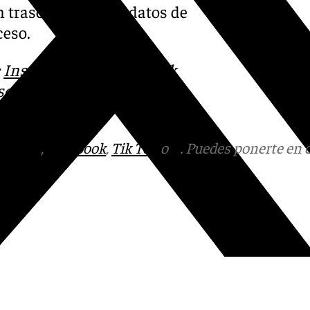
n trascendido más datos de
ceso.
:
Instagram
,
Facebook
,
Tik
otros en el
tagram
,
Facebook
,
Tik Tok
o
X
. Puedes ponerte en 