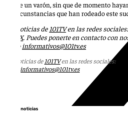
vida de un varón, sin que de momento haya
las circunstancias que han rodeado este su
Más noticias de
101TV
en las redes sociales
Tok
o
X
. Puedes ponerte en contacto con nos
correo
informativos@101tv.es
Más noticias de
101TV
en las redes sociales:
Ins
correo
informativos@101tv.es
Tags:
Últimas noticias