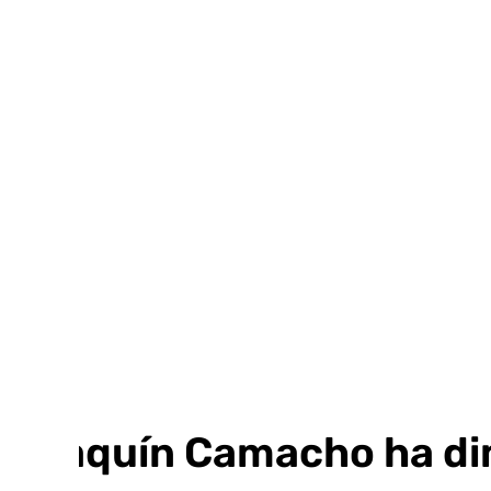
Ir
al
contenido
Joaquín Camacho ha dim