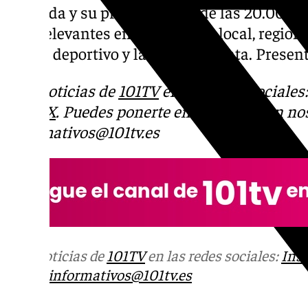
Granada y su provincia. Desde las 20.00 de 
más relevantes en los ámbitos local, regiona
social, deportivo y la Semana Santa. Prese
Más noticias de
101TV
en las redes sociales
Tok
o
X
. Puedes ponerte en contacto con nos
informativos@101tv.es
Más noticias de
101TV
en las redes sociales:
Ins
correo
informativos@101tv.es