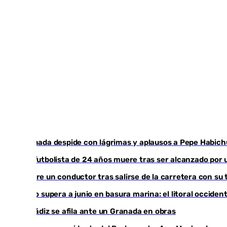
Granada despide con lágrimas y aplausos a Pepe Habich
Un futbolista de 24 años muere tras ser alcanzado por 
Muere un conductor tras salirse de la carretera con su 
Julio supera a junio en basura marina: el litoral occid
El Cádiz se afila ante un Granada en obras