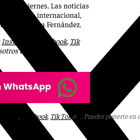
lunes a viernes. Las noticias
l, nacional, internacional,
ntado por Marta Fernández.
:
Instagram
,
Facebook
,
Tik
otros en el correo
tagram
,
Facebook
,
Tik Tok
o
X
. Puedes ponerte en 