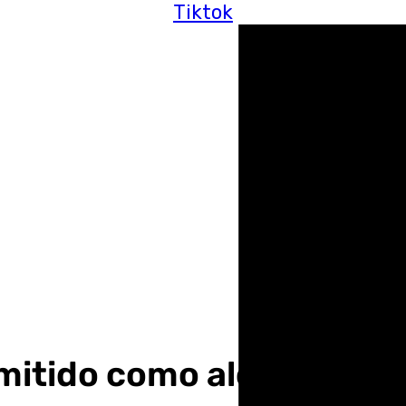
Tiktok
itido como alcalde de L