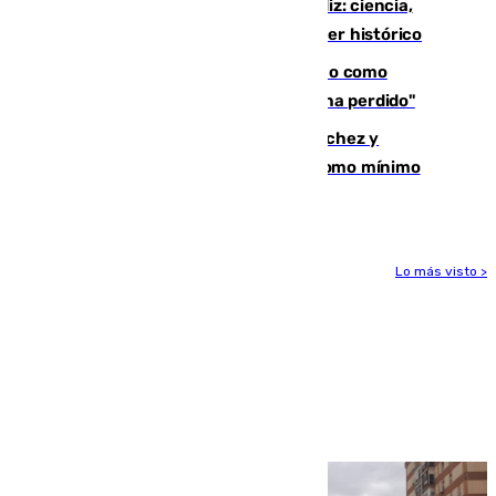
El «Trío de Eclipses» arranca en Cádiz: ciencia,
naturaleza y seguridad ante un atardecer histórico
Noruega pide la dimisión de Infantino como
presidente de la FIFA: "La confianza se ha perdido"
Meloni rechaza el ultimátum de Sánchez y
mantendrá la frontera con controles como mínimo
hasta el 15 de agosto
Lo más visto >
Más noticias
Ver más >