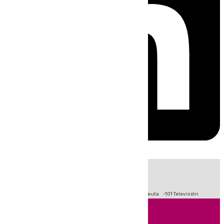
HOY
|
Fútbol
Primera División
LaLiga
Crisis Migratoria en Ceuta
101 Televisión