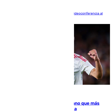
La mayoría de las comparecencias serán por videoconferencia al
residir los familiares fuera de España
07.08.2026
Juanlu Sánchez, el sexto canterano que más
dinero deja en las arcas del Sevilla