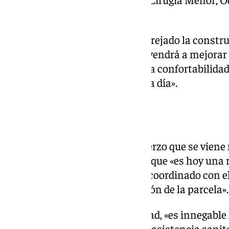
Salud Mental».
Asimismo, el proyecto lleva aparejado la constr
aparcamiento y, en definitiva, «vendrá a mejorar 
presta a los vecinos y también la confortabilidad
desarrollan en él su trabajo cada día».
Apuesta de la Junta
Sanz ha puesto en valor el esfuerzo que se viene 
para el impulso a este proyecto que «es hoy una 
también el «trabajo conjunto y coordinado con e
Victoria para avanzar en la cesión de la parcela».
Para el titular andaluz de Sanidad, «es innegable
Juanma Moreno por mejorar la asistencia sanitar