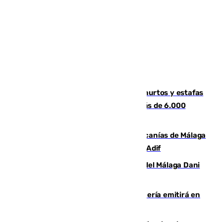
Detenida una pareja por presuntos hurtos y estafas
en Málaga tras ser descubiertos con más de 6.000
euros
Retrasos y cancelaciones en el Cercanías de Málaga
por una avería en la infraestructura de Adif
Isco, la nueva mascota del jugador del Málaga Dani
Lorenzo
El observatorio de Calar Alto de Almería emitirá en
directo el eclipse solar del 12 de agosto