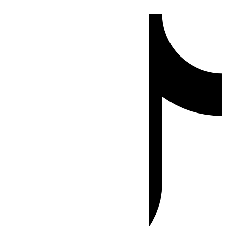
Ir
Tiktok
al
contenido