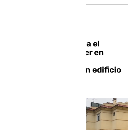
Un fuerte olor destapa el
hallazgo de un cadáver en
avanzado estado de
descomposición en un edificio
en Benalmádena