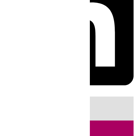
HOY
|
Fútbol
Sucesos
Ciencia
Primera División
Incendios