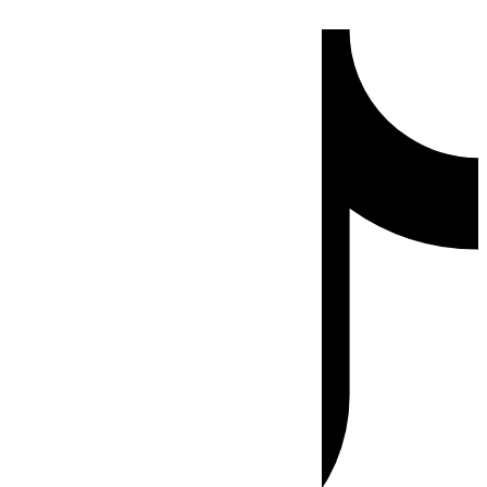
Ir
Tiktok
al
contenido