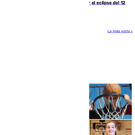
Estos son los mejores sitios para ver el eclipse del 12
de agosto en la provincia de Málaga
Lo más visto >
Más noticias
Ver más >