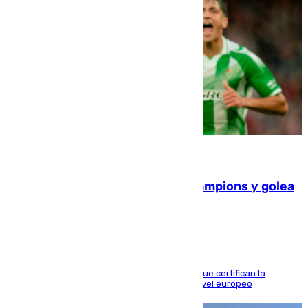
06.08.2026
El Betis supera el examen de Champions y golea
al Arsenal en Dublín (1-3)
Riquelme, Deossa y Fornals firman los tantos que certifican la
superioridad bética ante un rival de máximo nivel europeo