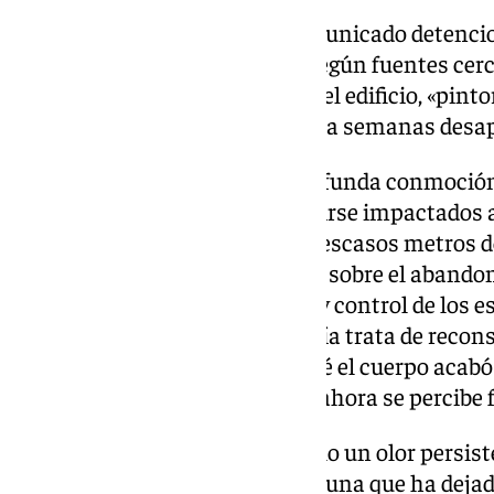
Por el momento, no se han comunicado detencion
trata de una muerte violenta. Según fuentes cer
podría pertenecer a un vecino del edificio, «pint
iba vestido de blanco, que llevaba semanas desa
El hallazgo ha causado una profunda conmoción 
edificio. Muchos aseguran sentirse impactados 
tanto tiempo con un cadáver a escasos metros de
El suceso ha reabierto el debate sobre el abando
urbanos, así como sobre el uso y control de los 
residenciales. Mientras la Policía trata de recons
víctima y aclarar cómo y por qué el cuerpo acabó e
recuperar una normalidad que ahora se percibe f
Lo que durante semanas fue solo un olor persis
una historia mucho más grave, una que ha dejado 