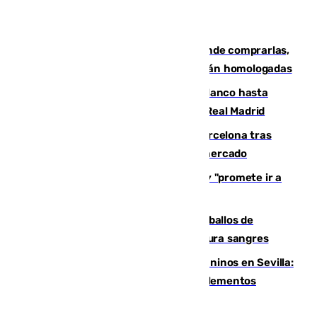
Gafas para el eclipse solar 2026: dónde comprarlas,
dónde conseguirlas y cómo saber si están homologadas
Vinícius Júnior seguirá vestido de blanco hasta
2032 tras cerrar su renovación con el Real Madrid
Rodrigo negocia su fichaje por el Barcelona tras
romper con el Madrid y revoluciona el mercado
El Rey traslada a Vivas su respaldo y "promete ir a
Ceuta" después de la crisis migratoria
El primer ciclo de las carreras de caballos de
Sanlúcar arranca este sábado con 27 pura sangres
Continúan los cierres de parques caninos en Sevilla:
se detectan alimentos que contienen elementos
peligrosos