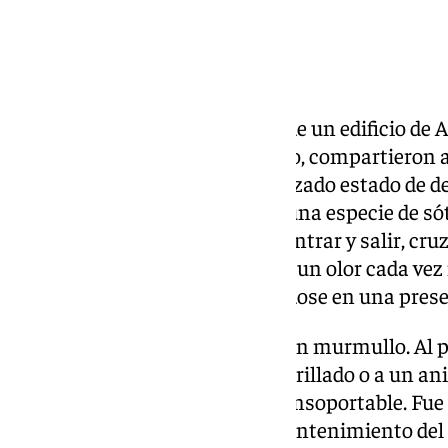
Durante semanas, los vecinos de un edificio de Ar
Benalmádena, en la calle Finoso, compartieron 
sin saberlo: un cadáver en avanzado estado de
oculto en un hueco que daba a una especie de só
del inmueble. La rutina diaria, entrar y salir, cru
ascensor, transcurría mientras un olor cada vez
las zonas comunes, convirtiéndose en una prese
Las quejas comenzaron como un murmullo. Al pri
hedor a un problema de alcantarillado o a un an
paso de los días, el olor se hizo insoportable. Fu
autoridades y al personal de mantenimiento del e