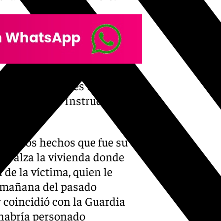
ivil, los agentes le han
el juzgado de Instrucción de
 tras los hechos que fue su
 se alza la vivienda donde
 de la víctima, quien le
la mañana del pasado
ar coincidió con la Guardia
 habría personado