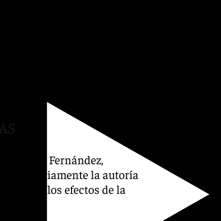
ntentar lo mismo con otras
ecido.
statado que ninguna de estas
seguimiento de casos de
papel de un arma blanca que
AS
cía, Pedro Fernández,
ó voluntariamente la autoría
uado bajo los efectos de la