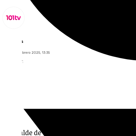
Lynx Devs
viernes, 7 febrero 2025, 13:35
Compartir:
El alcalde de Brenes, Jorge Barrera, narraba