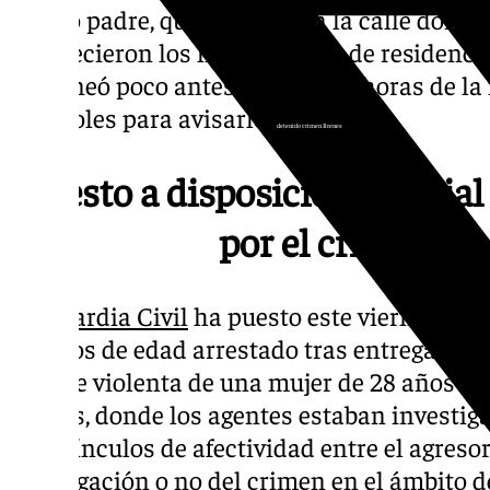
propio padre, quien reside en la calle donde
acontecieron los hechos, lugar de residencia
telefoneó poco antes de las 8,05 horas de 
miércoles para avisarle.
detenido crimen Brenes
Puesto a disposición judicial
por el crimen de
La
Guardia Civil
ha puesto este viernes a di
40 años de edad arrestado tras entregarse p
muerte violenta de una mujer de 28 años en 
Brenes, donde los agentes estaban investiga
o no vínculos de afectividad entre el agresor 
catalogación o no del crimen en el ámbito de