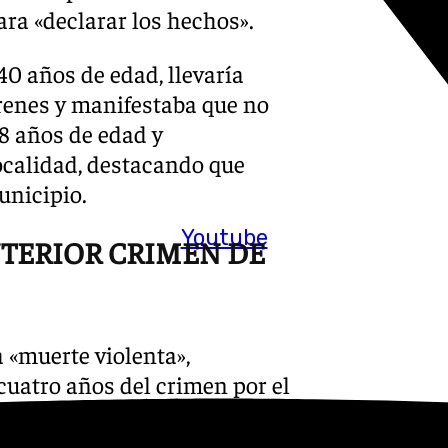
ra «declarar los hechos».
40 años de edad, llevaría
renes y manifestaba que no
28 años de edad y
localidad, destacando que
unicipio.
Youtube
NTERIOR CRIMEN DE
 «muerte violenta»,
cuatro años del crimen por el
mo adolescente fuese testigo
23 años y medio de cárcel