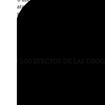
tras matar a un varón en esta localidad e i
dos personas, otro varón y la pareja del fall
La Guardia Civil, en cualquier caso, ha con
personas figuraba en el sistema VioGén de 
violencia de género e investiga el posible 
habría sido localizada.
BAJO LOS EFECTOS DE LAS DROG
El delegado del Gobierno central en Andalu
explicaba de su lado que el detenido confes
del crimen ante los agentes y dijo haber act
droga.