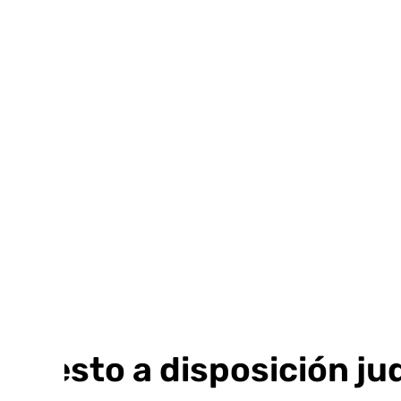
Ir
al
contenido
Puesto a disposición jud