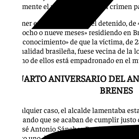
previamente el presunto autor del crimen pa
El primer edil explicaba que el detenido, de 
unos «ocho o nueve meses» residiendo en B
tiene «conocimiento» de que la víctima, de 
nacionalidad brasileña, fuese vecina de la 
ninguno de ellos está empadronado en el m
CUARTO ANIVERSARIO DEL A
BRENES
En cualquier caso, el alcalde lamentaba esta
recordando que se acaban de cumplir justo 
que José Antonio Sánchez Barriga, quien co
número uno del caso Arny, fue condenado a 