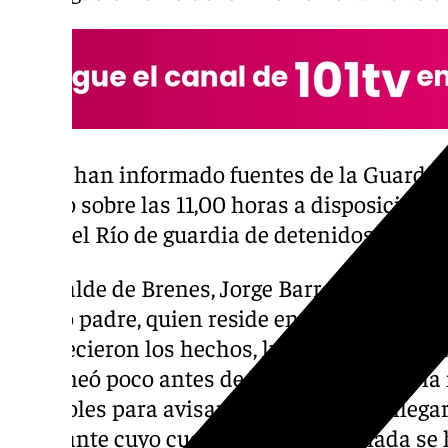
Según han informado fuentes de la Guardia C
puesto sobre las 11,00 horas a disposición d
Lora del Río de guardia de detenidos.
El alcalde de Brenes, Jorge Barrera, narraba
propio padre, quien reside en la calle donde
acontecieron los hechos, lugar de residencia
telefoneó poco antes de las 8,05 horas de 
miércoles para avisarle, tras lo cual al lleg
Civil, ante cuyo cuartel de La Rinconada se