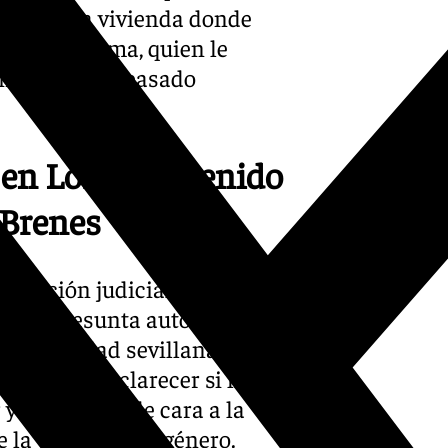
 se alza la vivienda donde
 de la víctima, quien le
la mañana del pasado
 en Lora el detenido
 Brenes
sposición judicial al varón de
or la presunta autoría de la
la localidad sevillana de
ndo para esclarecer si había
y la víctima, de cara a la
 la violencia de género.