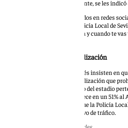
vehículos o donde, supuestamente, se les indicó
Uno de los casos más comentados en redes social
de la Santa que escribió: «La Policía Local de Sev
moto en el estadio de La Cartuja y cuando te vas 
te multa».
Santiponce defiende la señalización
Desde el Ayuntamiento pontanés insisten en que
sancionando cuentan con señalización que proh
recuerdan que parte del entorno del estadio pe
Santiponce. «La Cartuja pertenece en un 51% al
explica el alcalde, que recalca que la Policía Lo
determinadas áreas del operativo de tráfico.
Más noticias de
101TV
en las redes