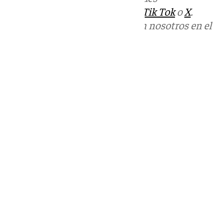
sociales:
Instagram
,
Facebook
,
Tik Tok
o
X
.
Puedes ponerte en contacto con nosotros en el
correo
informativos@101tv.es
Tags:
Últimas noticias