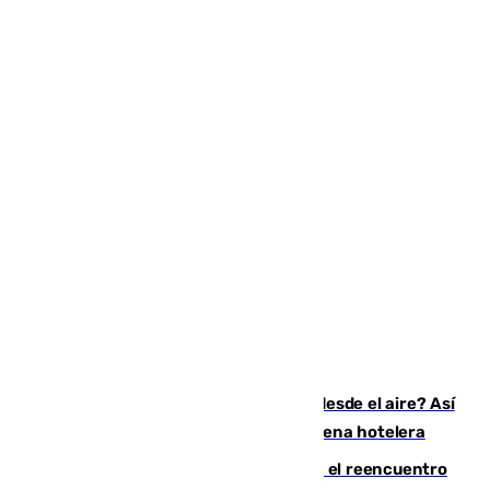
¿200.000 euros para ver el eclipse desde el aire? Así
es el exclusivo pack que ofrece una cadena hotelera
La Rosaleda, aún lejos del lleno para el reencuentro