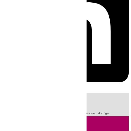
HOY
|
Crisis Migratoria en Ceuta
Fútbol
Primera División
Sucesos
LaLiga