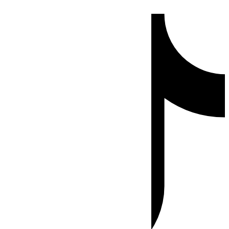
Ir
Tiktok
al
contenido