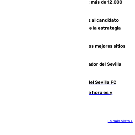
con el Málaga en el Trofeo Costa del Sol: más de 12.000
entradas disponibles
¿Por qué el PSOE ve en Mariano Ruiz al candidato
idóneo a la Alcaldía de Málaga? Claves de la estrategia
socialista
Esta es la página web que muestra los mejores sitios
para ver el eclipse
Robbie Ure ya posa como nuevo jugador del Sevilla
FC
Joan Jordán deja de ser futbolista del Sevilla FC
Eclipse solar del 12 de agosto: ¿a qué hora es y
cuánto durará?
Lo más visto >