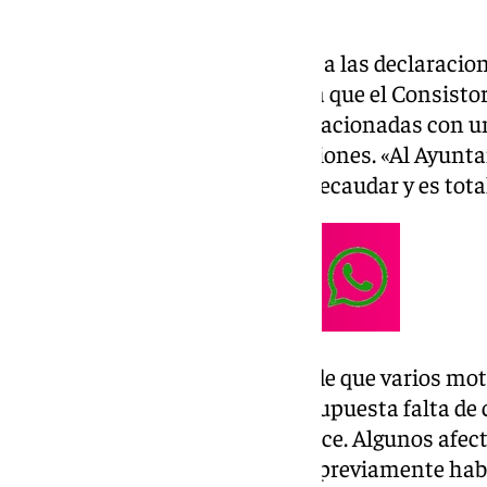
son claras.
101 Televisión ha tenido acceso a las declaracio
Juan José Ortega, quien asegura que el Consisto
molesto por las acusaciones relacionadas con u
recaudar dinero mediante sanciones. «Al Ayunta
que se diga que hay un afán de recaudar y es tota
La controversia surge después de que varios mot
sanciones y denunciaran una supuesta falta de c
Local de Sevilla y la de Santiponce. Algunos afe
estacionaron en lugares donde previamente habí