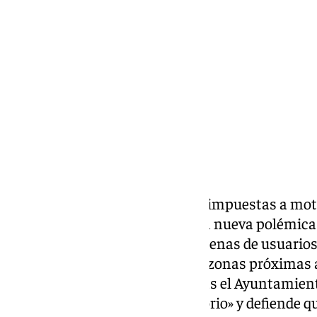
jueves, 14 mayo 2026, 15:56
Compartir:
Las multas de hasta 200 euros impuestas a moto
de La Cartuja han generado una nueva polémica
administraciones públicas. Decenas de usuario
sancionados por estacionar en zonas próximas a
Real Betis y conciertos, mientras el Ayuntamien
acusaciones de «afán recaudatorio» y defiende qu